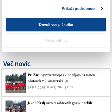
NOGOMET
Prikaži podrobnosti
SPLETNO UREDNIŠTVO
Dovoli vse piškotke
UDINESE
Prilagodi
VIDEM
Več novic
Pri Zarji s prevetritvijo ekipe ciljajo na miren
obstanek v 2. amaterski ligi
8. avg. 2026 | 11:06
ERIK PICCINI |
Jakob Kralj uživa v zahtevnih gorskih tekih