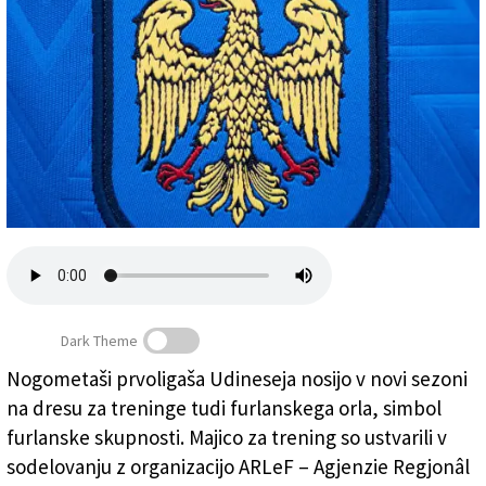
Založnik
Zadruga PD
Naročnine
Dark Theme
Majico za trening so ustvarili v sodelovanju z
Nogometaši prvoligaša Udineseja nosijo v novi sezoni
organizacijo ARLeF – Agjenzie Regjonâl pe Lenghe
na dresu za treninge tudi furlanskega orla, simbol
Furlane
(
Arlef
)
furlanske skupnosti. Majico za trening so ustvarili v
sodelovanju z organizacijo ARLeF – Agjenzie Regjonâl