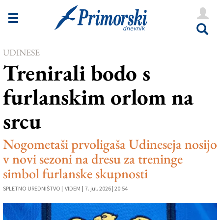
Novice
Tržaška
UDINESE
Goriška
Trenirali bodo s
Kultura
furlanskim orlom na
Šport
srcu
Še
Vreme
Nogometaši prvoligaša Udineseja nosijo
v novi sezoni na dresu za treninge
V Kioskih
simbol furlanske skupnosti
SPLETNO UREDNIŠTVO
|
VIDEM
|
7. jul. 2026 | 20:54
Uredništvo
Oglasi