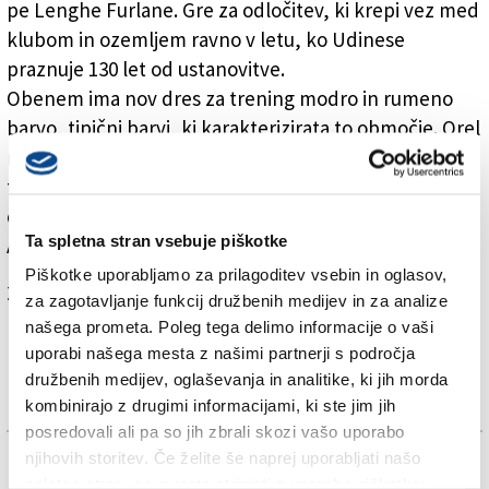
pe Lenghe Furlane. Gre za odločitev, ki krepi vez med
klubom in ozemljem ravno v letu, ko Udinese
praznuje 130 let od ustanovitve.
Obenem ima nov dres za trening modro in rumeno
barvo, tipični barvi, ki karakterizirata to območje. Orel
na srcu spremeni trening dres v simbol pripadnosti
ter spoštovanja furlanske zgodovine in identitete, s
čimer prispeva k promociji te podobe, so zapisali pri
Ta spletna stran vsebuje piškotke
ARLeF-u.
Piškotke uporabljamo za prilagoditev vsebin in oglasov,
Za branje in pisanje komentarjev
je potrebna prijava
za zagotavljanje funkcij družbenih medijev in za analize
našega prometa. Poleg tega delimo informacije o vaši
uporabi našega mesta z našimi partnerji s področja
družbenih medijev, oglaševanja in analitike, ki jih morda
kombinirajo z drugimi informacijami, ki ste jim jih
posredovali ali pa so jih zbrali skozi vašo uporabo
njihovih storitev. Če želite še naprej uporabljati našo
TAGS:
spletno stran, se morate strinjati z uporabo piškotkov.