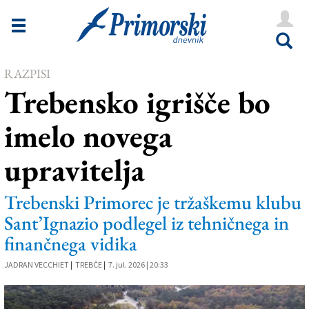
Novice
Tržaška
RAZPISI
Goriška
Trebensko igrišče bo
Kultura
imelo novega
Šport
upravitelja
Še
Vreme
Trebenski Primorec je tržaškemu klubu
Sant’Ignazio podlegel iz tehničnega in
V Kioskih
finančnega vidika
JADRAN VECCHIET
|
TREBČE
|
7. jul. 2026 | 20:33
Uredništvo
Oglasi