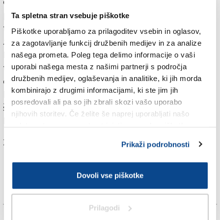
ceno. Sant’Ignazio pa je bil bolj prepričljiv na obeh
področjih. Tehnično ponudbo so na občini ocenili s 50
Ta spletna stran vsebuje piškotke
točkami, tržaško nogometno društvo pa je ponudilo
Piškotke uporabljamo za prilagoditev vsebin in oglasov,
za 81 odstotkov višjo najemnino od izklicne cene.
za zagotavljanje funkcij družbenih medijev in za analize
Projekt kriške Vesne so tehniki ocenili s 34 točkami,
našega prometa. Poleg tega delimo informacije o vaši
uporabi našega mesta z našimi partnerji s področja
tudi tam je društvo ponudilo najemnino deset
družbenih medijev, oglaševanja in analitike, ki jih morda
odstotkov nad izklicno ceno. Ko bi se prijavilo še
kombinirajo z drugimi informacijami, ki ste jim jih
kakšno drugo društvo, bi bila torej tudi Vesna morda v
posredovali ali pa so jih zbrali skozi vašo uporabo
škripcih. Za prihodnjih osem let pa se ta problem ne
njihovih storitev. Če želite še naprej uporabljati našo
bo postavil.
spletno stran, se morate strinjati z uporabo piškotkov.
Za branje in pisanje komentarjev
je potrebna prijava
Prikaži podrobnosti
Dovoli vse piškotke
Prilagodi
TAGS: