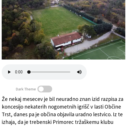
Založnik
Zadruga PD
Naročnine
Dark Theme
Že nekaj mesecev je bil neuradno znan izid razpisa za
Nogometno igrišče v Trebčah, z njim bo upravljal klub
koncesijo nekaterih nogometnih igrišč v lasti Občine
Sant’Ignazio
(
Fotodamj@n
)
Trst, danes pa je občina objavila uradno lestvico. Iz te
izhaja, da je trebenski Primorec tržaškemu klubu