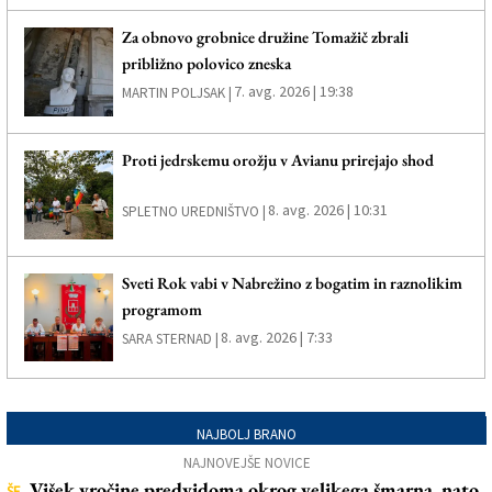
Za obnovo grobnice družine Tomažič zbrali
približno polovico zneska
7. avg. 2026 | 19:38
MARTIN POLJSAK |
Proti jedrskemu orožju v Avianu prirejajo shod
8. avg. 2026 | 10:31
SPLETNO UREDNIŠTVO |
Sveti Rok vabi v Nabrežino z bogatim in raznolikim
programom
8. avg. 2026 | 7:33
SARA STERNAD |
NAJBOLJ BRANO
NAJNOVEJŠE NOVICE
Višek vročine predvidoma okrog velikega šmarna, nato
ŠE