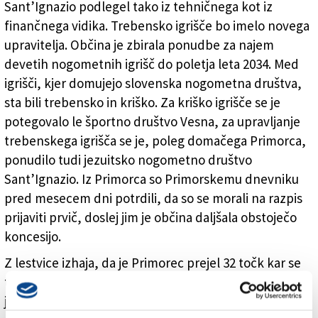
Sant’Ignazio podlegel tako iz tehničnega kot iz
finančnega vidika. Trebensko igrišče bo imelo novega
upravitelja. Občina je zbirala ponudbe za najem
devetih nogometnih igrišč do poletja leta 2034. Med
igrišči, kjer domujejo slovenska nogometna društva,
sta bili trebensko in kriško. Za kriško igrišče se je
potegovalo le športno društvo Vesna, za upravljanje
trebenskega igrišča se je, poleg domačega Primorca,
ponudilo tudi jezuitsko nogometno društvo
Sant’Ignazio. Iz Primorca so Primorskemu dnevniku
pred mesecem dni potrdili, da so se morali na razpis
prijaviti prvič, doslej jim je občina daljšala obstoječo
koncesijo.
Z lestvice izhaja, da je Primorec prejel 32 točk kar se
tiče vsebinske ponudbe, odbor trebenskega društva
je ponudil najemnino deset odstotkov nad izklicno