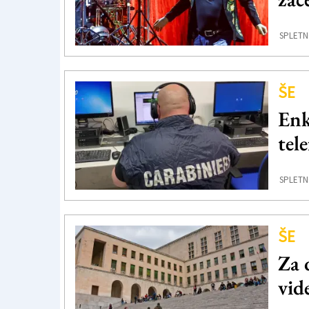
SPLETN
ŠE
Enkr
tele
SPLETN
ŠE
Za 
vid