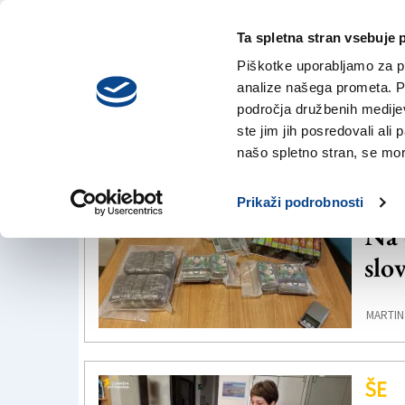
Ta spletna stran vsebuje 
VREME
petek,
DANES
Piškotke uporabljamo za pr
7. avgusta 2026
analize našega prometa. Po
področja družbenih medijev,
ste jim jih posredovali ali 
Videm
našo spletno stran, se mora
ŠE
Prikaži podrobnosti
Na 
slo
MARTIN
ŠE