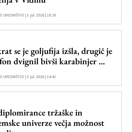
3. jul. 2026 | 18:26
O UREDNIŠTVO |
at se je goljufija izšla, drugič je
fon dvignil bivši karabinjer ...
3. jul. 2026 | 14:41
O UREDNIŠTVO |
diplomirance tržaške in
emske univerze večja možnost