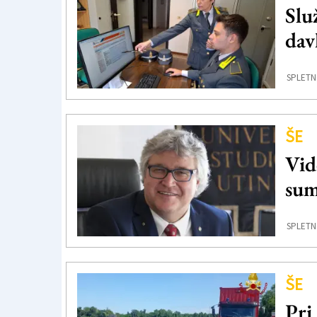
Slu
dav
SPLETN
ŠE
Vid
sum
SPLETN
ŠE
Pri