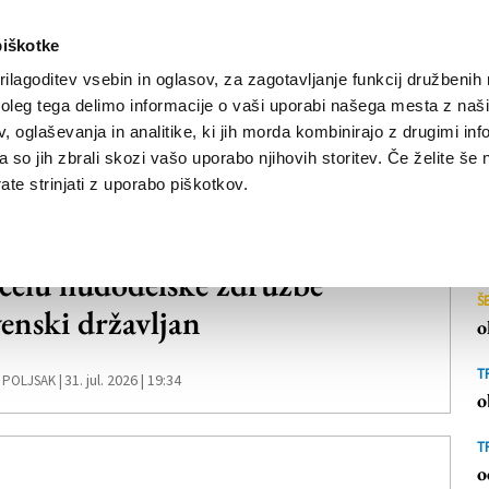
piškotke
ilagoditev vsebin in oglasov, za zagotavljanje funkcij družbenih 
leg tega delimo informacije o vaši uporabi našega mesta z našim
NOVICE
TRŽAŠKA
GORIŠKA
KULTURA
ŠPORT
ŠE
 oglaševanja in analitike, ki jih morda kombinirajo z drugimi inf
pa so jih zbrali skozi vašo uporabo njihovih storitev. Če želite še 
te strinjati z uporabo piškotkov.
čelu hudodelske združbe
Š
venski državljan
o
T
31. jul. 2026 | 19:34
 POLJSAK |
o
T
o