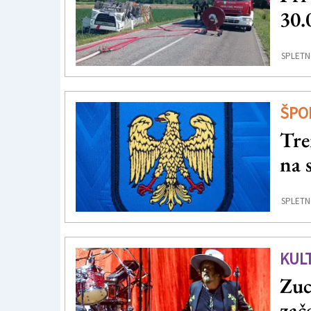
30.
SPLETN
ŠPO
Tre
na 
SPLETN
KUL
Zuc
zač