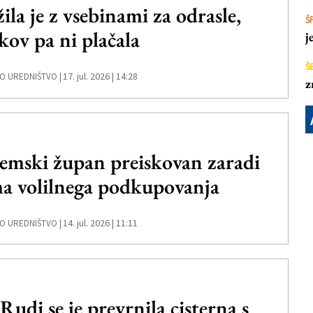
žila je z vsebinami za odrasle,
Š
kov pa ni plačala
j
Š
17. jul. 2026 | 14:28
O UREDNIŠTVO |
z
emski župan preiskovan zaradi
a volilnega podkupovanja
14. jul. 2026 | 11:11
O UREDNIŠTVO |
 Rudi se je prevrnila cisterna s