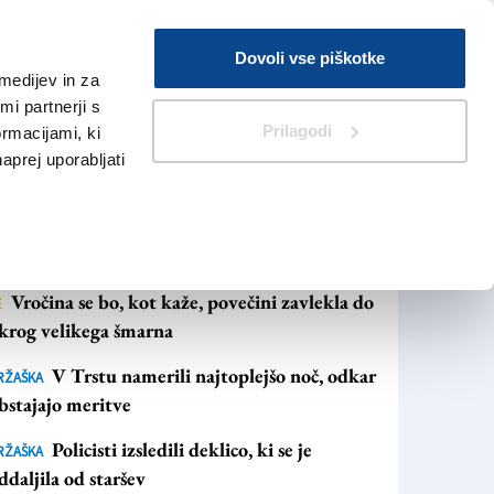
Prijava
Dovoli vse piškotke
medijev in za
Iskanje
V Kioskih
i partnerji s
Prilagodi
ormacijami, ki
naprej uporabljati
NAJBOLJ BRANO
NAJNOVEJŠE NOVICE
Vročina se bo, kot kaže, povečini zavlekla do
E
krog velikega šmarna
V Trstu namerili najtoplejšo noč, odkar
RŽAŠKA
bstajajo meritve
Policisti izsledili deklico, ki se je
RŽAŠKA
ddaljila od staršev