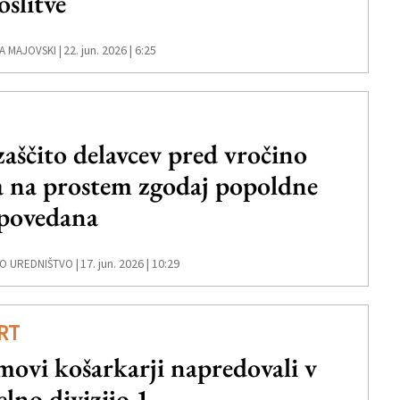
oslitve
22. jun. 2026 | 6:25
A MAJOVSKI |
zaščito delavcev pred vročino
a na prostem zgodaj popoldne
povedana
17. jun. 2026 | 10:29
O UREDNIŠTVO |
RT
ovi košarkarji napredovali v
elno divizijo 1