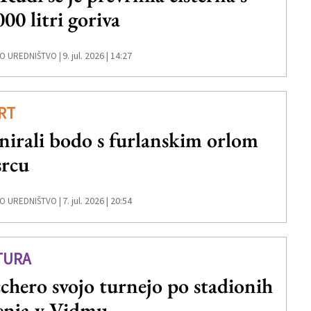
000 litri goriva
9. jul. 2026 | 14:27
O UREDNIŠTVO |
RT
nirali bodo s furlanskim orlom
srcu
7. jul. 2026 | 20:54
O UREDNIŠTVO |
TURA
chero svojo turnejo po stadionih
enja v Vidmu