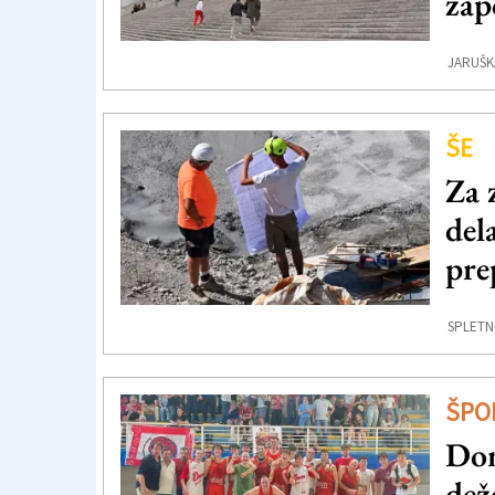
zap
JARUŠK
ŠE
Za 
del
pre
SPLETN
ŠPO
Dom
dež