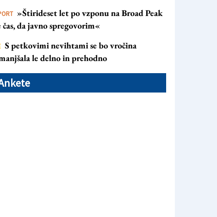
»Štirideset let po vzponu na Broad Peak
PORT
e čas, da javno spregovorim«
S petkovimi nevihtami se bo vročina
E
manjšala le delno in prehodno
Ankete