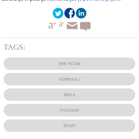
TAGS:
ERIK PICCINI
FORMULA 1
IMOLA
POGOVOR
ŠPORT