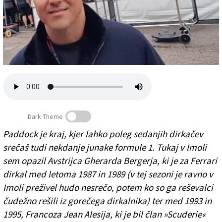
Založnik
Zadruga PD
Naročnine
Dark Theme
Paddock je kraj, kjer lahko poleg sedanjih dirkačev
srečaš tudi nekdanje junake formule 1. Tukaj v Imoli
Felipe Massa je bil gost imolskega paddocka (EP)
sem opazil Avstrijca Gherarda Bergerja, ki je za Ferrari
dirkal med letoma 1987 in 1989 (v tej sezoni je ravno v
Imoli preživel hudo nesrečo, potem ko so ga reševalci
čudežno rešili iz gorečega dirkalnika) ter med 1993 in
1995, Francoza Jean Alesija, ki je bil član »Scuderie«