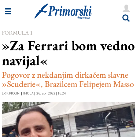
Novice
Tržaška
FORMULA 1
Goriška
»Za Ferrari bom vedno
Kultura
navijal«
Šport
Še
Pogovor z nekdanjim dirkačem slavne
»Scuderie«, Brazilcem Felipejem Masso
Vreme
ERIK PICCINI
|
IMOLA
|
26. apr. 2022 | 16:24
V Kioskih
Uredništvo
Oglasi