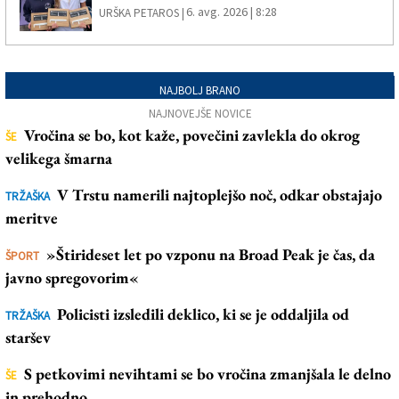
6. avg. 2026 | 8:28
URŠKA PETAROS |
NAJBOLJ BRANO
NAJNOVEJŠE NOVICE
Vročina se bo, kot kaže, povečini zavlekla do okrog
ŠE
velikega šmarna
V Trstu namerili najtoplejšo noč, odkar obstajajo
TRŽAŠKA
meritve
»Štirideset let po vzponu na Broad Peak je čas, da
ŠPORT
javno spregovorim«
Policisti izsledili deklico, ki se je oddaljila od
TRŽAŠKA
staršev
S petkovimi nevihtami se bo vročina zmanjšala le delno
ŠE
in prehodno