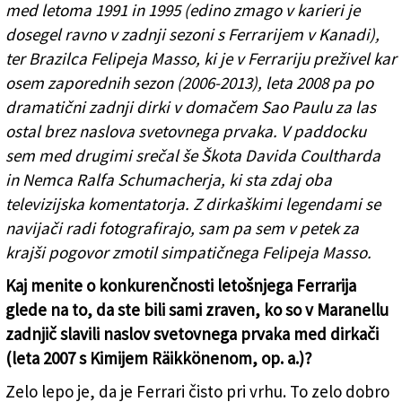
med letoma 1991 in 1995 (edino zmago v karieri je
dosegel ravno v zadnji sezoni s Ferrarijem v Kanadi),
ter Brazilca Felipeja Masso, ki je v Ferrariju preživel kar
osem zaporednih sezon (2006-2013), leta 2008 pa po
dramatični zadnji dirki v domačem Sao Paulu za las
ostal brez naslova svetovnega prvaka. V paddocku
sem med drugimi srečal še Škota Davida Coultharda
in Nemca Ralfa Schumacherja, ki sta zdaj oba
televizijska komentatorja. Z dirkaškimi legendami se
navijači radi fotografirajo, sam pa sem v petek za
krajši pogovor zmotil simpatičnega Felipeja Masso.
Kaj menite o konkurenčnosti letošnjega Ferrarija
glede na to, da ste bili sami zraven, ko so v Maranellu
zadnjič slavili naslov svetovnega prvaka med dirkači
(leta 2007 s Kimijem Räikkönenom, op. a.)?
Zelo lepo je, da je Ferrari čisto pri vrhu. To zelo dobro