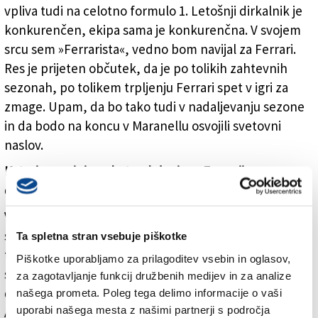
vpliva tudi na celotno formulo 1. Letošnji dirkalnik je
konkurenčen, ekipa sama je konkurenčna. V svojem
srcu sem »Ferrarista«, vedno bom navijal za Ferrari.
Res je prijeten občutek, da je po tolikih zahtevnih
sezonah, po tolikem trpljenju Ferrari spet v igri za
zmage. Upam, da bo tako tudi v nadaljevanju sezone
in da bodo na koncu v Maranellu osvojili svetovni
naslov.
Kateri spomini vas kot nekdanjega Ferrarijevega
dirkača vežejo na Imolo?
V Imoli sem dirkal trikrat s Sauberjem, žal pa le enkrat
s Ferrarijem, saj so po letu 2006 dirkališče izločili iz
Ta spletna stran vsebuje piškotke
tekmovalnega koledarja. Tisto leto sem bil moštveni
Piškotke uporabljamo za prilagoditev vsebin in oglasov,
sotekmovalec Michaela Schumacherja, ki je v Imoli
za zagotavljanje funkcij družbenih medijev in za analize
dosegel zelo lepo zmago. Drugi je bil Fernando
našega prometa. Poleg tega delimo informacije o vaši
uporabi našega mesta z našimi partnerji s področja
Alonso, ki je na koncu sezone osvojil svoj drugi naslov