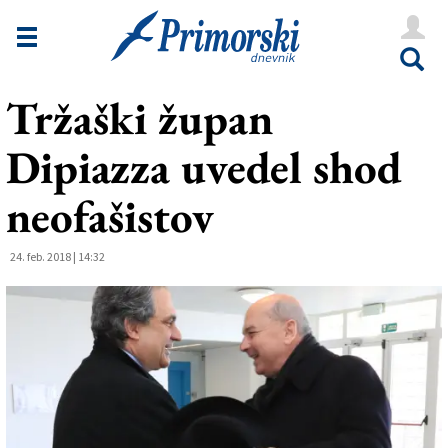
Novice
Tržaška
Tržaški župan
Goriška
Dipiazza uvedel shod
Kultura
Šport
neofašistov
Še
24. feb. 2018 | 14:32
Vreme
V Kioskih
Uredništvo
Oglasi