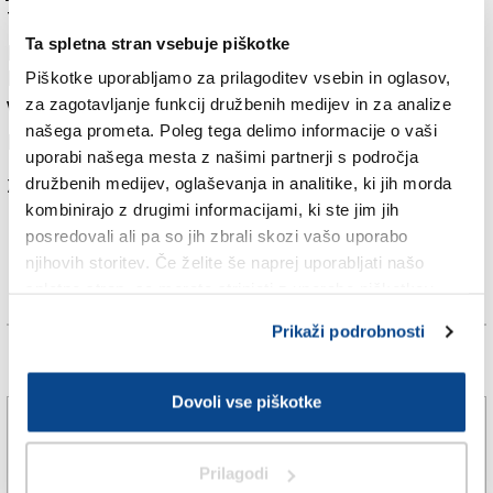
Trst je najbolj italijansko mesto v Italiji, je med drugim
Ta spletna stran vsebuje piškotke
povedal in spomnil, da je on dal zgraditi spomenik na
bazovkem šohtu, ki si ga letno ogleda 100 tisoč ljudi.
Piškotke uporabljamo za prilagoditev vsebin in oglasov,
za zagotavljanje funkcij družbenih medijev in za analize
Vest o prisotnosti župana na shodu že vzbuja
našega prometa. Poleg tega delimo informacije o vaši
polemike.
uporabi našega mesta z našimi partnerji s področja
Za branje in pisanje komentarjev
je potrebna prijava
družbenih medijev, oglaševanja in analitike, ki jih morda
kombinirajo z drugimi informacijami, ki ste jim jih
posredovali ali pa so jih zbrali skozi vašo uporabo
njihovih storitev. Če želite še naprej uporabljati našo
spletno stran, se morate strinjati z uporabo piškotkov.
Prikaži podrobnosti
Več novic
Dovoli vse piškotke
Na avtocestnem izvozu pri Trebčah zgorel avtomobil
(VIDEO)
Prilagodi
5. avg. 2026 | 19:44
SPLETNO UREDNIŠTVO |