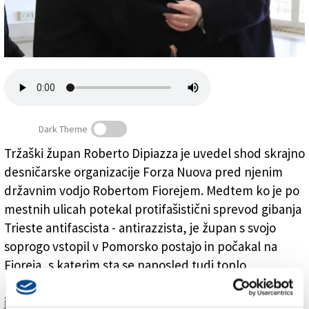
Založnik
Zadruga PD
Naročnine
Dark Theme
Tržaški župan Roberto Dipiazza je uvedel shod skrajno
desničarske organizacije Forza Nuova pred njenim
Tržaški župan Dipiazza uvedel shod neofašistov
državnim vodjo Robertom Fiorejem. Medtem ko je po
mestnih ulicah potekal protifašistični sprevod gibanja
Trieste antifascista - antirazzista, je župan s svojo
soprogo vstopil v Pomorsko postajo in počakal na
Fioreja, s katerim sta se naposled tudi toplo
pozdravila in poljubila. Shod neofašistov Forza Nuova
je nato s krajšim govorom uvedel sam župan Dipiazza.