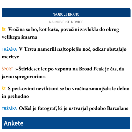
NAJBOLJ BRANO
NAJNOVEJŠE NOVICE
Vročina se bo, kot kaže, povečini zavlekla do okrog
ŠE
velikega šmarna
V Trstu namerili najtoplejšo noč, odkar obstajajo
TRŽAŠKA
meritve
»Štirideset let po vzponu na Broad Peak je čas, da
ŠPORT
javno spregovorim«
S petkovimi nevihtami se bo vročina zmanjšala le delno
ŠE
in prehodno
Odšel je fotograf, ki je ustvarjal podobo Barcolane
TRŽAŠKA
Ankete