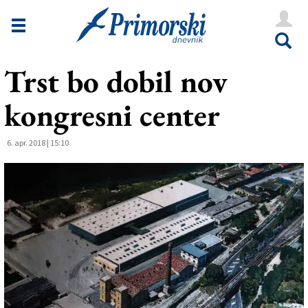
Novice
Tržaška
Trst bo dobil nov
Goriška
kongresni center
Kultura
Šport
6. apr. 2018 | 15:10
Še
Vreme
V Kioskih
Uredništvo
Oglasi