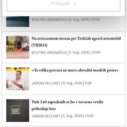
Prilagodi
Zagorelo pri Samatorci
6. avg. 2026 | 10:01
SPLETNO UREDNIŠTVO |
Na avtocestnem izvozu pri Trebčah zgorel avtomobil
(VIDEO)
5. avg. 2026 | 19:44
SPLETNO UREDNIŠTVO |
»Ta velika prevara ne more obroditi modrih potez«
6. avg. 2026 | 9:28
JADRAN VECCHIET |
Vseh 240 zaposlenih se bo v tovarno vrnilo
prihodnje leto
5. avg. 2026 | 19:03
JADRAN VECCHIET |