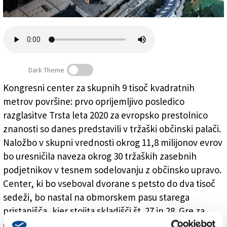
Založnik
Zadruga PD
Naročnine
Dark Theme
Kongresni center za skupnih 9 tisoč kvadratnih
metrov površine: prvo oprijemljivo posledico
Trst bo dobil nov kongresni center
razglasitve Trsta leta 2020 za evropsko prestolnico
znanosti so danes predstavili v tržaški občinski palači.
Naložbo v skupni vrednosti okrog 11,8 milijonov evrov
bo uresničila naveza okrog 30 tržaških zasebnih
podjetnikov v tesnem sodelovanju z občinsko upravo.
Center, ki bo vseboval dvorane s petsto do dva tisoč
sedeži, bo nastal na obmorskem pasu starega
pristanišča, kjer stojita skladišči št. 27 in 28. Gre za
območje med hidrodinamično centralo in morjem.