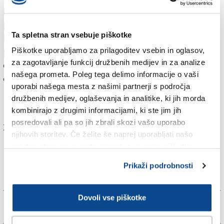
Pobudo za izvedbo zajetne investicije je v
pričakovanju Esofa 2020 dala tržaška občinska uprava,
Ta spletna stran vsebuje piškotke
ki se je odločila za projektno financiranje: Občina bo
pri iniciativi soudeležena 49-odstotno (5,5 milijonov
Piškotke uporabljamo za prilagoditev vsebin in oglasov,
za zagotavljanje funkcij družbenih medijev in za analize
evrov), naveza podjetnikov pa 51-odstotno (6,26 mil.
našega prometa. Poleg tega delimo informacije o vaši
evrov).
uporabi našega mesta z našimi partnerji s področja
družbenih medijev, oglaševanja in analitike, ki jih morda
kombinirajo z drugimi informacijami, ki ste jim jih
posredovali ali pa so jih zbrali skozi vašo uporabo
Za branje in pisanje komentarjev
je potrebna prijava
njihovih storitev. Če želite še naprej uporabljati našo
spletno stran, se morate strinjati z uporabo piškotkov.
Prikaži podrobnosti
Dovoli vse piškotke
Več novic