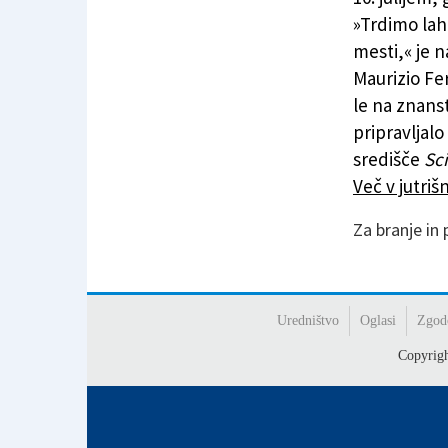
»Trdimo lahk
mesti,« je n
Maurizio Fe
le na znans
pripravljal
središče
Sc
Več v jutri
Za branje in
Uredništvo
Oglasi
Zgod
Copyrig