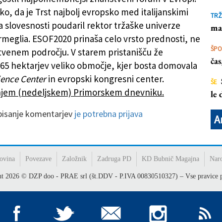
o, da je Trst najbolj evropsko med italijanskimi
TRŽ
a slovesnosti poudaril rektor tržaške univerze
ma
rmeglia. ESOF2020 prinaša celo vrsto prednosti, ne
ŠP
tvenem področju. V starem pristanišču že
ča
o 65 hektarjev veliko območje, kjer bosta domovala
ience Center
in evropski kongresni center.
ŠE
šnjem (nedeljskem) Primorskem dnevniku.
le
 pisanje komentarjev
je potrebna prijava
A
ovina
Povezave
Založnik
Zadruga PD
KD Bubnič Magajna
Nar
ht
2026
© DZP doo - PRAE srl (št.DDV - P.IVA 00830510327) – Vse pravice p