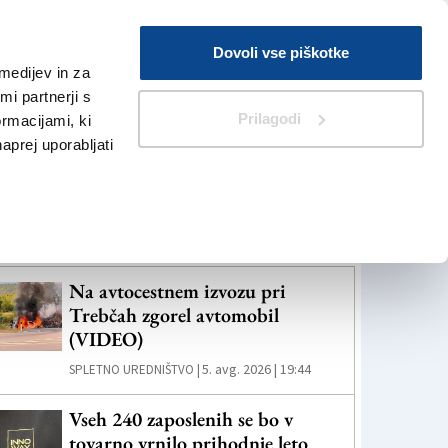
Prijava
Dovoli vse piškotke
medijev in za
Iskanje
V Kioskih
i partnerji s
Prilagodi
ormacijami, ki
naprej uporabljati
eč novic
Na avtocestnem izvozu pri
Trebčah zgorel avtomobil
(VIDEO)
5. avg. 2026 | 19:44
SPLETNO UREDNIŠTVO |
Vseh 240 zaposlenih se bo v
tovarno vrnilo prihodnje leto