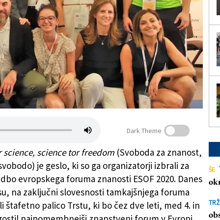
Dark Theme
 science, science tor freedom
(Svoboda za znanost,
vobodo) je geslo, ki so ga organizatorji izbrali za
ŠE
edbo evropskega foruma znanosti ESOF 2020. Danes
ok
su, na zaključni slovesnosti tamkajšnjega foruma
TRŽ
i štafetno palico Trstu, ki bo čez dve leti, med 4. in
obs
, gostil najpomembnejši znanstveni forum v Evropi.