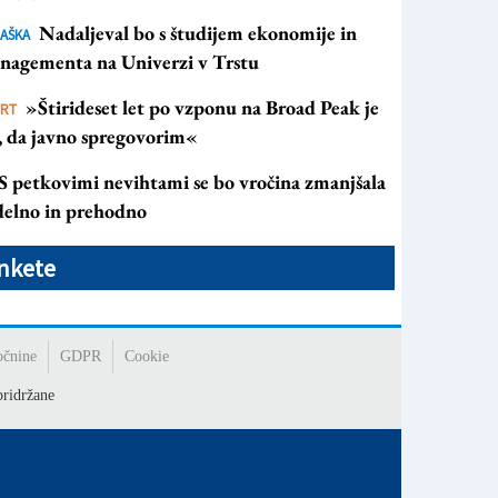
Nadaljeval bo s študijem ekonomije in
AŠKA
nagementa na Univerzi v Trstu
»Štirideset let po vzponu na Broad Peak je
ORT
s, da javno spregovorim«
S petkovimi nevihtami se bo vročina zmanjšala
 delno in prehodno
nkete
očnine
GDPR
Cookie
ridržane