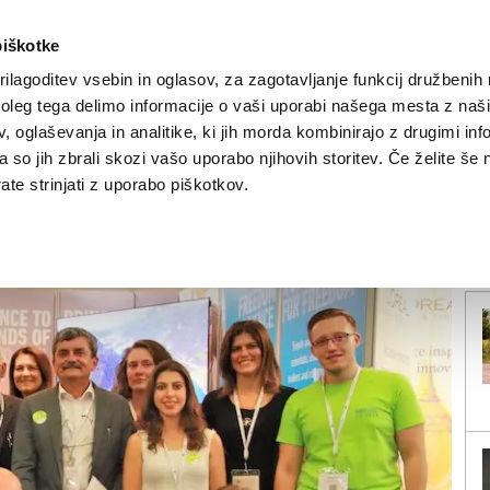
piškotke
ilagoditev vsebin in oglasov, za zagotavljanje funkcij družbenih 
leg tega delimo informacije o vaši uporabi našega mesta z našim
NOVICE
TRŽAŠKA
GORIŠKA
KULTURA
ŠPORT
ŠE
 oglaševanja in analitike, ki jih morda kombinirajo z drugimi inf
pa so jih zbrali skozi vašo uporabo njihovih storitev. Če želite še 
tno palico
te strinjati z uporabo piškotkov.
V