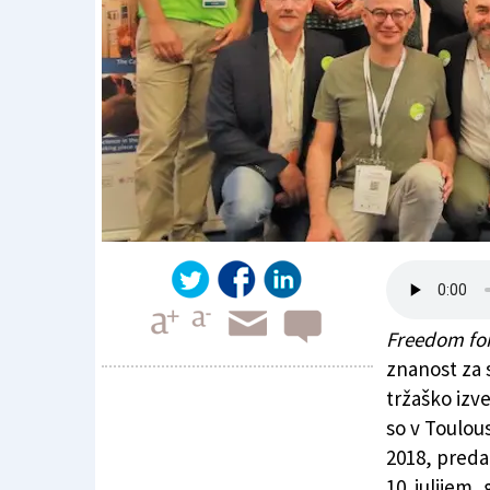
Freedom for
znanost za s
tržaško izv
so v Toulou
Trstu predali štafetno palico
2018, predal
10. julijem