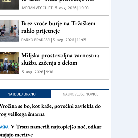
5. avg. 2026 | 19:03
JADRAN VECCHIET |
Brez vroče burje na Tržaškem
rahlo prijetneje
5. avg. 2026 | 11:05
DARKO BRADASSI |
Miljska prostovoljna varnostna
služba začenja z delom
5. avg. 2026 | 9:38
NAJBOLJ BRANO
NAJNOVEJŠE NOVICE
Vročina se bo, kot kaže, povečini zavlekla do
rog velikega šmarna
V Trstu namerili najtoplejšo noč, odkar
AŠKA
tajajo meritve