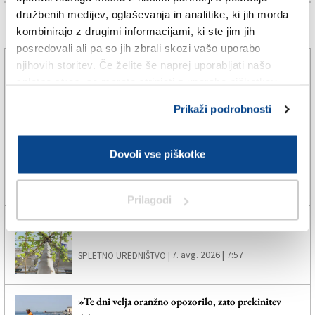
družbenih medijev, oglaševanja in analitike, ki jih morda
Več novic
kombinirajo z drugimi informacijami, ki ste jim jih
posredovali ali pa so jih zbrali skozi vašo uporabo
Za obnovo grobnice družine Tomažič zbrali
njihovih storitev. Če želite še naprej uporabljati našo
približno polovico zneska
spletno stran, se morate strinjati z uporabo piškotkov.
7. avg. 2026 | 19:38
MARTIN POLJSAK |
Prikaži podrobnosti
Na Krasu namerili rekordno vročo »supertropsko«
Dovoli vse piškotke
noč, ki je ne bodo pozabili
7. avg. 2026 | 10:09
DARKO BRADASSI |
Prilagodi
Trst bodo pozeleneli naravni senčniki
7. avg. 2026 | 7:57
SPLETNO UREDNIŠTVO |
»Te dni velja oranžno opozorilo, zato prekinitev