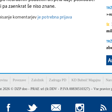
 pa zaenkrat še niso znane.
TRŽ
»su
 pisanje komentarjev
je potrebna prijava
ŠE
mil
TRŽ
zbr
A
ovina
Povezave
Založnik
Zadruga PD
KD Bubnič Magajna
Nar
ht
2026
© DZP doo - PRAE srl (št.DDV - P.IVA 00830510327) – Vse pravice p