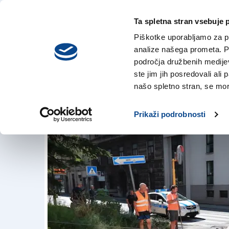
Ta spletna stran vsebuje 
VREME
petek,
DANES
Piškotke uporabljamo za pr
7. avgusta 2026
analize našega prometa. Po
področja družbenih medijev,
ste jim jih posredovali ali 
Trčenje pred sede
našo spletno stran, se mora
8. sep. 2018 | 12:24
Prikaži podrobnosti