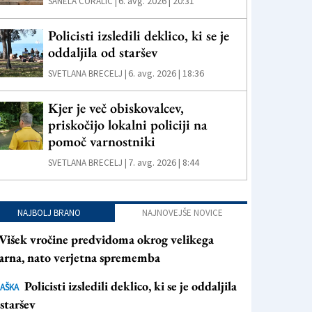
6. avg. 2026 | 20:31
SANELA ČORALIČ |
Policisti izsledili deklico, ki se je
oddaljila od staršev
6. avg. 2026 | 18:36
SVETLANA BRECELJ |
Kjer je več obiskovalcev,
priskočijo lokalni policiji na
pomoč varnostniki
7. avg. 2026 | 8:44
SVETLANA BRECELJ |
NAJBOLJ BRANO
NAJNOVEJŠE NOVICE
Višek vročine predvidoma okrog velikega
arna, nato verjetna sprememba
Policisti izsledili deklico, ki se je oddaljila
AŠKA
staršev