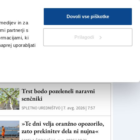
Prijava
Dovoli vse piškotke
medijev in za
Iskanje
V Kioskih
i partnerji s
Prilagodi
ormacijami, ki
naprej uporabljati
eč novic
Trst bodo pozeleneli naravni
senčniki
7. avg. 2026 | 7:57
SPLETNO UREDNIŠTVO |
»Te dni velja oranžno opozorilo,
zato prekinitev dela ni nujna«