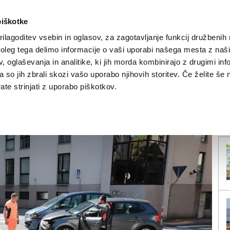
piškotke
ilagoditev vsebin in oglasov, za zagotavljanje funkcij družbenih 
leg tega delimo informacije o vaši uporabi našega mesta z našim
NOVICE
TRŽAŠKA
GORIŠKA
KULTURA
ŠPORT
ŠE
 oglaševanja in analitike, ki jih morda kombinirajo z drugimi inf
pa so jih zbrali skozi vašo uporabo njihovih storitev. Če želite še 
žem zavoda Inps
te strinjati z uporabo piškotkov.
V