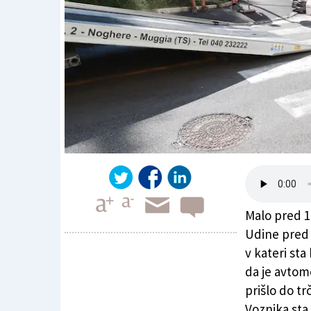
Malo pred 11
Udine pred
v kateri sta
da je avtomob
Trčenje pred sedežem zavoda Inps
prišlo do trč
Voznika sta