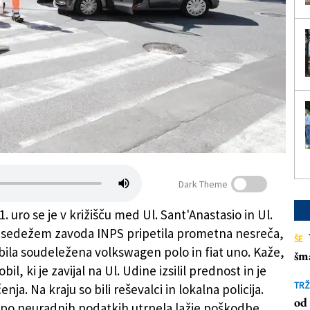
Dark Theme
. uro se je v križišču med Ul. Sant'Anastasio in Ul.
 sedežem zavoda INPS pripetila prometna nesreča,
ŠE
 bila soudeležena volkswagen polo in fiat uno. Kaže,
šm
il, ki je zavijal na Ul. Udine izsilil prednost in je
TRŽ
enja. Na kraju so bili reševalci in lokalna policija.
od 
 po neuradnih podatkih utrpela lažje poškodbe.