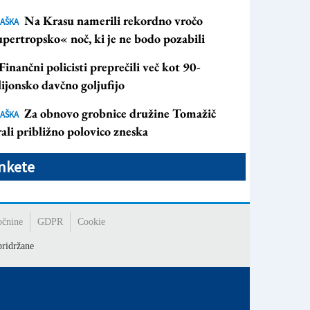
Na Krasu namerili rekordno vročo
AŠKA
pertropsko« noč, ki je ne bodo pozabili
Finančni policisti preprečili več kot 90-
ijonsko davčno goljufijo
Za obnovo grobnice družine Tomažič
AŠKA
ali približno polovico zneska
nkete
očnine
GDPR
Cookie
ridržane