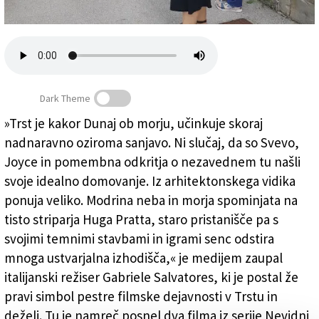
Založnik
Zadruga PD
Naročnine
Dark Theme
»Trst je kakor Dunaj ob morju, učinkuje skoraj
nadnaravno oziroma sanjavo. Ni slučaj, da so Svevo,
Ko staro pristanišče postane sibirski lager
Joyce in pomembna odkritja o nezavednem tu našli
svoje idealno domovanje. Iz arhitektonskega vidika
ponuja veliko. Modrina neba in morja spominjata na
tisto striparja Huga Pratta, staro pristanišče pa s
svojimi temnimi stavbami in igrami senc odstira
mnoga ustvarjalna izhodišča,« je medijem zaupal
italijanski režiser Gabriele Salvatores, ki je postal že
pravi simbol pestre filmske dejavnosti v Trstu in
deželi. Tu je namreč posnel dva filma iz serije Nevidni