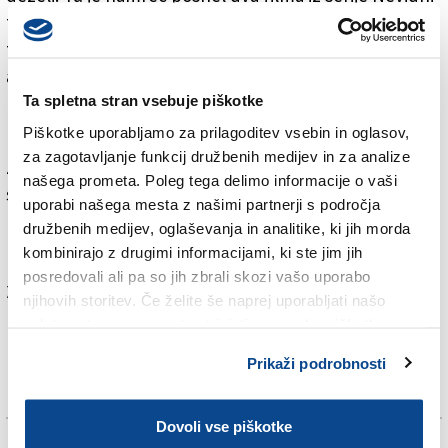
fant, življenjsko dramo Come dio comanda, v polnem
teku pa je filmanje celovečerca Se ti abbraccio non
aver paura.
Ta spletna stran vsebuje piškotke
Filmi in mesto v zalivu sta postala nerazdružljiv
Piškotke uporabljamo za prilagoditev vsebin in oglasov,
binom, katerega skrbno promovira tržaška Hiša fima.
za zagotavljanje funkcij družbenih medijev in za analize
Že štiri leta prireja vodene obiske Esterno / Giorno po
našega prometa. Poleg tega delimo informacije o vaši
snemalnih lokacijah.
uporabi našega mesta z našimi partnerji s področja
družbenih medijev, oglaševanja in analitike, ki jih morda
Več v jutrišnji (petkovi) tiskani izdaji.
kombinirajo z drugimi informacijami, ki ste jim jih
posredovali ali pa so jih zbrali skozi vašo uporabo
Za branje in pisanje komentarjev
je potrebna prijava
njihovih storitev. Če želite še naprej uporabljati našo
spletno stran, se morate strinjati z uporabo piškotkov.
Prikaži podrobnosti
Dovoli vse piškotke