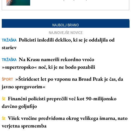
NAJBOLJ BRANO
NAJNOVEJŠE NOVICE
Policisti izsledili deklico, ki se je oddaljila od
TRŽAŠKA
staršev
Na Krasu namerili rekordno vročo
TRŽAŠKA
»supertropsko« noč, ki je ne bodo pozabili
»Štirideset let po vzponu na Broad Peak je čas, da
ŠPORT
javno spregovorim«
Finančni policisti preprečili več kot 90-milijonsko
ŠE
davčno goljufijo
Višek vročine predvidoma okrog velikega šmarna, nato
ŠE
verjetna sprememba