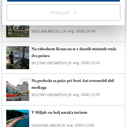
Več novic
Prilagodi
Policisti so izsledili deklico, ki se je oddaljila od
staršev
6. avg. 2026 | 18:36
SVETLANA BRECELJ |
Na vzhodnem Krasu sta se v desetih minutah vnela
dva požara
6. avg. 2026 | 15:32
SPLETNO UREDNIŠTVO |
Na prehodu za pešce pri Sveti Ani avtomobil zbil
moškega
6. avg. 2026 | 12:53
SPLETNO UREDNIŠTVO |
V Miljah vse bolj narašča turizem
6. avg. 2026 | 12:00
VALENTINA SANCIN |