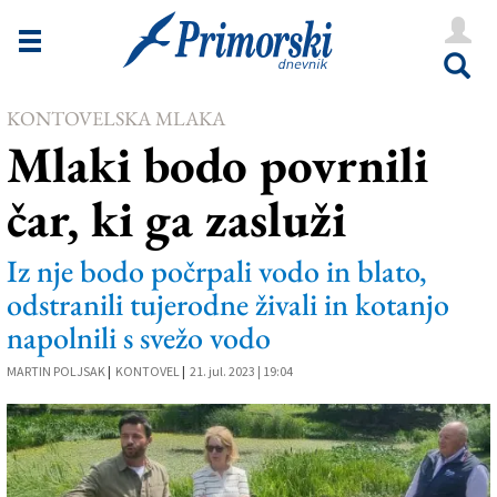
Novice
Tržaška
KONTOVELSKA MLAKA
Goriška
Mlaki bodo povrnili
Kultura
čar, ki ga zasluži
Šport
Še
Iz nje bodo počrpali vodo in blato,
odstranili tujerodne živali in kotanjo
Vreme
napolnili s svežo vodo
V Kioskih
MARTIN POLJSAK
|
KONTOVEL
|
21. jul. 2023 | 19:04
Uredništvo
Oglasi