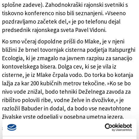
splošne zadeve). Zahodnokraški rajonski svetniki s
tiskovno konferenco niso bili seznanjeni. »Vseeno
pozdravljamo začetek del,« je po telefonu dejal
predsednik rajonskega sveta Pavel Vidoni.
Ko smo včeraj dopoldne prišli do Mlake, je v njeni
bližini že brnel tovornjak cisterna podjetja Italspurghi
Ecologia, ki je zmagalo na javnem razpisu za sanacijo
kontovelskega bisera. Dolga cev, ki se je vila iz
cisterne, je iz Mlake črpala vodo. Do torka bo kotanja
lažja za kar 200 kubičnih metrov tekočine. »Ko se bo
nivo vode znižal, bodo tehniki Deželnega zavoda za
ribištvo polovili ribe, vodne želve in dvoživke,« je
razložil Babuder in dodal, da bodo vse neavtohtone
živalske vrste odpeljali v posebna umetna jezera.
»Reševanju živali bo sledil odvoz 110 kubikov blata,
kar je iz finančnega vidika največji zalogaj,«je razložila