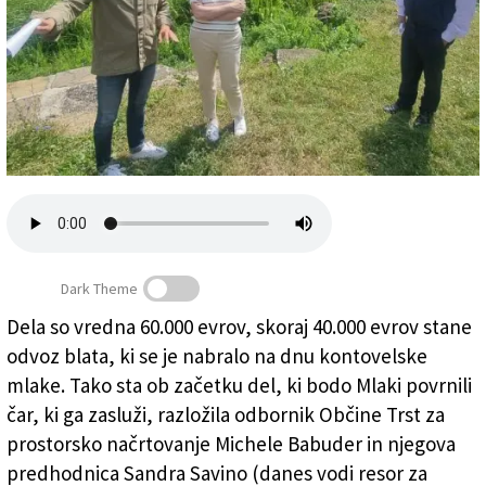
Založnik
Zadruga PD
Naročnine
Dark Theme
Dela so vredna 60.000 evrov, skoraj 40.000 evrov stane
Dela na mlaki sta predstavila občinska odbornika
odvoz blata, ki se je nabralo na dnu kontovelske
Michele Babuder (levo) in Sandra Savino
(
Fotodamj@n
)
mlake. Tako sta ob začetku del, ki bodo Mlaki povrnili
čar, ki ga zasluži, razložila odbornik Občine Trst za
prostorsko načrtovanje Michele Babuder in njegova
predhodnica Sandra Savino (danes vodi resor za