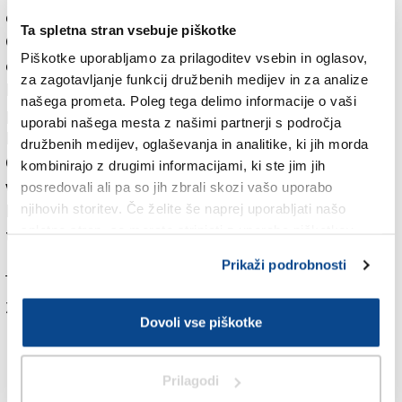
odbornica Savino. Direktor podjetja Italspurghi
Ta spletna stran vsebuje piškotke
Gianfranco Cergol je povedal, da bodo blato črpali s
Piškotke uporabljamo za prilagoditev vsebin in oglasov,
cevmi oziroma zajemali z velikimi bagri. Trdne delce
za zagotavljanje funkcij družbenih medijev in za analize
bodo ločili od vode in posušeno maso odpeljali na
našega prometa. Poleg tega delimo informacije o vaši
posebno odlagališče v Veneto. Pri odmikanju blata
uporabi našega mesta z našimi partnerji s področja
bodo pazili, da ne bodo poškodovali glinene plasti.
družbenih medijev, oglaševanja in analitike, ki jih morda
Očiščeno kotanjo bodo nato napolnili s čisto sladko
kombinirajo z drugimi informacijami, ki ste jim jih
vodo iz bližnjega napajališča in vanjo vrnili avtohtone
posredovali ali pa so jih zbrali skozi vašo uporabo
kontovelske rastlinske in živalske vrste. Dela bodo
njihovih storitev. Če želite še naprej uporabljati našo
spletno stran, se morate strinjati z uporabo piškotkov.
trajala mesec dni, približno do konca avgusta.
Prikaži podrobnosti
Več v jutrišnjem (sobotnem) Primorskem dnevniku
Za branje in pisanje komentarjev
je potrebna prijava
Dovoli vse piškotke
Prilagodi