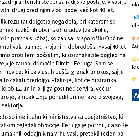
e zadnji antenski steber za radijske postaje. V vasi je
ok
vilni drugi pred njim v oči bodel več kot 40 let.
TRŽ
lik rezultat dolgotrajnega dela, pri katerem so
 (OBČINA TRST)
obs
ehniki različnih občinskih uradov (za okolje,
o in pravna služba), so zapisali v sporočilu Občine
ŠP
ča
samohvala pa med krajani ni dobrodošla. »Vsaj 40 let
orimo proti tem pošastim, ki so iznakazile pogled na
ŠE
,« je zaupal domačin Dimitri Ferluga. Sam se
le
i novice, ki pa v ustih pušča grenak priokus, saj je
a to čakati predolgo. »Tako je, kot če bi stranka
ŠE
lo ob 12. uri in bi ji ga gostinec serviral več ur
A
ro je, ampak ...« je ponudil primerjavo iz svojega,
 sektorja.
do so imeli tehniki ministrstva za podjetništvo, ki
ratkim ogledali območje. Ferluga je potrdil, da so že
umaknili oddajnik na vrhu vasi, pretekli teden pa