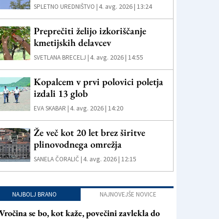
4. avg. 2026 | 13:24
SPLETNO UREDNIŠTVO |
Preprečiti želijo izkoriščanje
kmetijskih delavcev
4. avg. 2026 | 14:55
SVETLANA BRECELJ |
Kopalcem v prvi polovici poletja
izdali 13 glob
4. avg. 2026 | 14:20
EVA SKABAR |
Že več kot 20 let brez širitve
plinovodnega omrežja
4. avg. 2026 | 12:15
SANELA ČORALIČ |
NAJBOLJ BRANO
NAJNOVEJŠE NOVICE
Vročina se bo, kot kaže, povečini zavlekla do