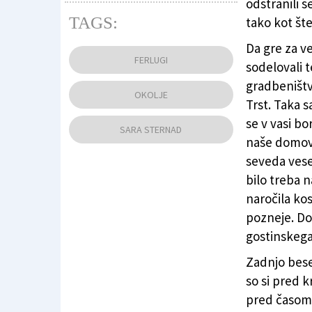
odstranili š
TAGS:
tako kot šte
Da gre za ve
Antenski stebri ne bodo več tako bodli v oči
FERLUGI
sodelovali t
gradbeništv
OKOLJE
Trst. Taka 
se v vasi b
SARA STERNAD
naše domove
seveda vesel
bilo treba n
naročila kosi
pozneje. Dob
gostinskega
Zadnjo bese
so si pred k
pred časom 