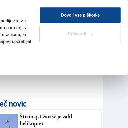
Prijava
Dovoli vse piškotke
medijev in za
Iskanje
V Kioskih
i partnerji s
Prilagodi
ormacijami, ki
naprej uporabljati
eč novic
Štirinajst žarišč je zalil
helikopter