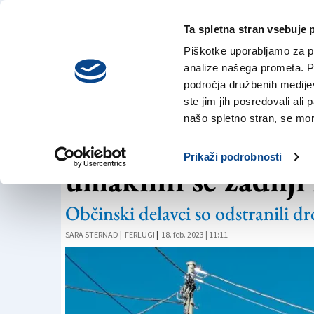
Ta spletna stran vsebuje 
VREME
torek,
DANES
Piškotke uporabljamo za pr
4. avgusta 2026
analize našega prometa. Po
področja družbenih medijev,
ste jim jih posredovali ali 
OKOLJE
našo spletno stran, se mora
Po štiridesetih let
Prikaži podrobnosti
umaknili še zadnji
Občinski delavci so odstranili dr
SARA STERNAD
|
FERLUGI
|
18. feb. 2023 | 11:11