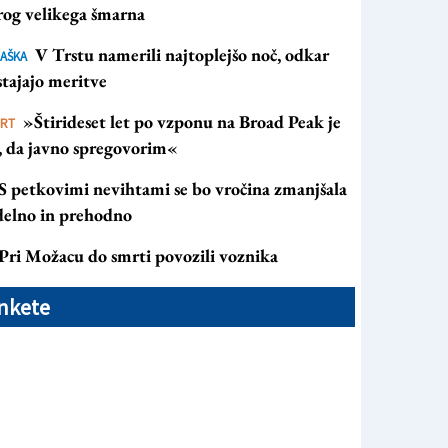
rog velikega šmarna
V Trstu namerili najtoplejšo noč, odkar
AŠKA
tajajo meritve
»Štirideset let po vzponu na Broad Peak je
ORT
s, da javno spregovorim«
S petkovimi nevihtami se bo vročina zmanjšala
 delno in prehodno
Pri Možacu do smrti povozili voznika
nkete