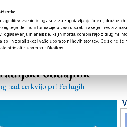
piškotke
ilagoditev vsebin in oglasov, za zagotavljanje funkcij družbenih 
leg tega delimo informacije o vaši uporabi našega mesta z našim
NOVICE
TRŽAŠKA
GORIŠKA
KULTURA
ŠPORT
ŠE
 oglaševanja in analitike, ki jih morda kombinirajo z drugimi inf
pa so jih zbrali skozi vašo uporabo njihovih storitev. Če želite še 
te strinjati z uporabo piškotkov.
ih so iz vasi končno
 radijski oddajnik
og nad cerkvijo pri Ferlugih
V