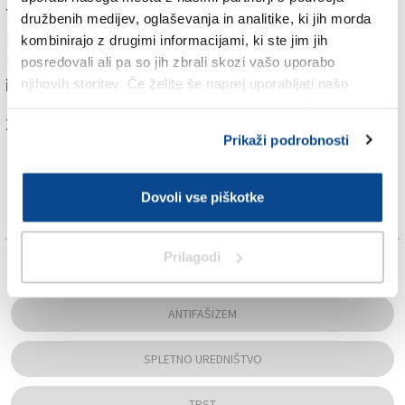
tednih v njih utrdilo prepričanje, »da je nujno
družbenih medijev, oglaševanja in analitike, ki jih morda
potrebna mobilizacija, ki naj v ospredje postavi
kombinirajo z drugimi informacijami, ki ste jim jih
krepitev solidarnosti, spomina na odporniško gibanje
posredovali ali pa so jih zbrali skozi vašo uporabo
in boja proti vsem oblikam zatiranja«.
njihovih storitev. Če želite še naprej uporabljati našo
spletno stran, se morate strinjati z uporabo piškotkov.
Za branje in pisanje komentarjev
je potrebna prijava
Prikaži podrobnosti
Dovoli vse piškotke
Prilagodi
TAGS:
ANTIFAŠIZEM
SPLETNO UREDNIŠTVO
TRST