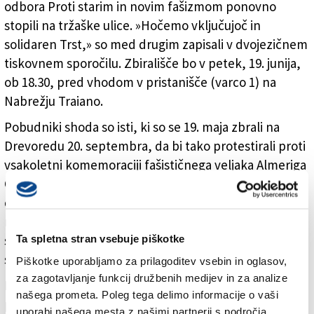
odbora Proti starim in novim fašizmom ponovno
stopili na tržaške ulice. »Hočemo vključujoč in
solidaren Trst,» so med drugim zapisali v dvojezičnem
tiskovnem sporočilu. Zbirališče bo v petek, 19. junija,
ob 18.30, pred vhodom v pristanišče (varco 1) na
Nabrežju Traiano.
Pobudniki shoda so isti, ki so se 19. maja zbrali na
Drevoredu 20. septembra, da bi tako protestirali proti
vsakoletni komemoraciji fašističnega veljaka Almeriga
Grilza v Ulici Paduina. Jasno in glasno so želeli
opozorili, da desnice, stegnjene v fašistični pozdrav,
ne sodijo v Trst, dogajanje pa se je na drevoredu
sprevrglo v nasilje in v urbano gverilo, ki jo preiskuje
Ta spletna stran vsebuje piškotke
sodstvo.
Piškotke uporabljamo za prilagoditev vsebin in oglasov,
za zagotavljanje funkcij družbenih medijev in za analize
Po tržaških ulicah želijo sedaj popeljati »živ,
našega prometa. Poleg tega delimo informacije o vaši
pluralističen, ljudski antifašizem«, saj se je v zadnjih
uporabi našega mesta z našimi partnerji s področja