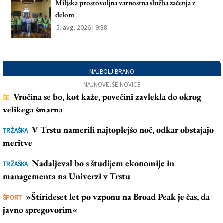
Miljska prostovoljna varnostna služba začenja z
delom
5. avg. 2026 | 9:38
NAJBOLJ BRANO
NAJNOVEJŠE NOVICE
Vročina se bo, kot kaže, povečini zavlekla do okrog
ŠE
velikega šmarna
V Trstu namerili najtoplejšo noč, odkar obstajajo
TRŽAŠKA
meritve
Nadaljeval bo s študijem ekonomije in
TRŽAŠKA
managementa na Univerzi v Trstu
»Štirideset let po vzponu na Broad Peak je čas, da
ŠPORT
javno spregovorim«