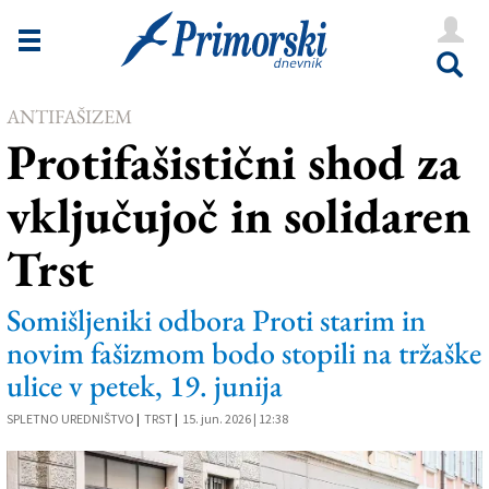
Novice
Tržaška
ANTIFAŠIZEM
Goriška
Protifašistični shod za
Kultura
vključujoč in solidaren
Šport
Trst
Še
Vreme
Somišljeniki odbora Proti starim in
novim fašizmom bodo stopili na tržaške
V Kioskih
ulice v petek, 19. junija
SPLETNO UREDNIŠTVO
|
TRST
|
15. jun. 2026 | 12:38
Uredništvo
Oglasi