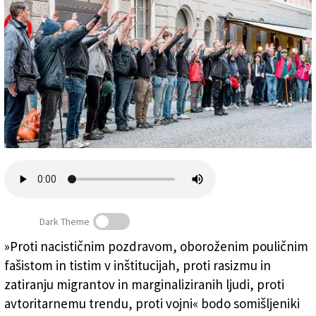
Založnik
Zadruga PD
Naročnine
Dark Theme
»Proti nacističnim pozdravom, oboroženim pouličnim
Iztegnjene desnice v čast Almerigu Grilzu na
fašistom in tistim v inštitucijah, proti rasizmu in
komemoraciji, ki je potekala 19. maja (FOTODAMJ@N)
zatiranju migrantov in marginaliziranih ljudi, proti
avtoritarnemu trendu, proti vojni« bodo somišljeniki