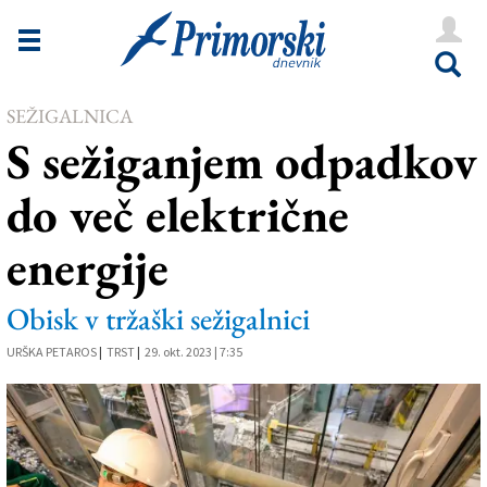
Novice
Tržaška
SEŽIGALNICA
Goriška
S sežiganjem odpadkov
Kultura
do več električne
Šport
energije
Še
Vreme
Obisk v tržaški sežigalnici
V Kioskih
URŠKA PETAROS
|
TRST
|
29. okt. 2023 | 7:35
Uredništvo
Oglasi