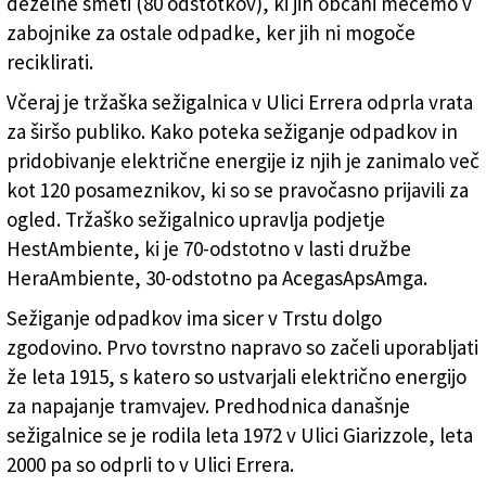
deželne smeti (80 odstotkov), ki jih občani mečemo v
zabojnike za ostale odpadke, ker jih ni mogoče
reciklirati.
Včeraj je tržaška sežigalnica v Ulici Errera odprla vrata
za širšo publiko. Kako poteka sežiganje odpadkov in
pridobivanje električne energije iz njih je zanimalo več
kot 120 posameznikov, ki so se pravočasno prijavili za
ogled. Tržaško sežigalnico upravlja podjetje
HestAmbiente, ki je 70-odstotno v lasti družbe
HeraAmbiente, 30-odstotno pa AcegasApsAmga.
Sežiganje odpadkov ima sicer v Trstu dolgo
zgodovino. Prvo tovrstno napravo so začeli uporabljati
že leta 1915, s katero so ustvarjali električno energijo
za napajanje tramvajev. Predhodnica današnje
sežigalnice se je rodila leta 1972 v Ulici Giarizzole, leta
2000 pa so odprli to v Ulici Errera.