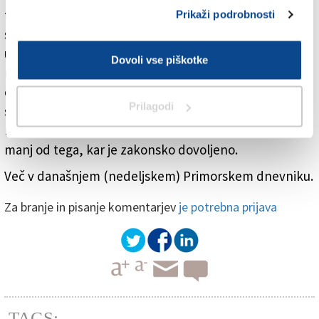
turbino, ta pa ustvarja električno energijo, ki jo takoj
Prikaži podrobnosti
spustijo v omrežje. »Dober del proizvedene elektrike
uporabimo v Trstu. A moram poudariti, da smo na
Dovoli vse piškotke
ravni ustvarjanja energije majhen obrat, pri ravnanju z
odpadki pa velika tovarna,« je pojasnil Russo. V Trstu
Prilagodi
so ponosni, da s tehnološko visoko razvitim obratom
ne povzročajo veliko emisij, ampak kar 80 odstotkov
manj od tega, kar je zakonsko dovoljeno.
Več v današnjem (nedeljskem) Primorskem dnevniku.
Za branje in pisanje komentarjev
je potrebna prijava
TAGS: