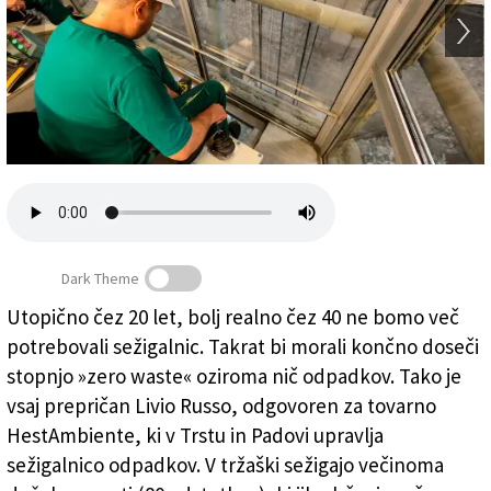
Založnik
Zadruga PD
Naročnine
Dark Theme
Utopično čez 20 let, bolj realno čez 40 ne bomo več
potrebovali sežigalnic. Takrat bi morali končno doseči
Sežigalnica v Ulici Errera (FOTODAMJ@N)
stopnjo »zero waste« oziroma nič odpadkov. Tako je
vsaj prepričan Livio Russo, odgovoren za tovarno
HestAmbiente, ki v Trstu in Padovi upravlja
sežigalnico odpadkov. V tržaški sežigajo večinoma