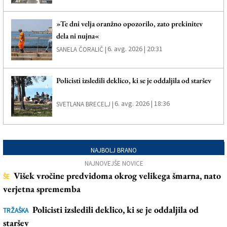
»Te dni velja oranžno opozorilo, zato prekinitev
dela ni nujna«
6. avg. 2026 | 20:31
SANELA ČORALIČ |
Policisti izsledili deklico, ki se je oddaljila od staršev
6. avg. 2026 | 18:36
SVETLANA BRECELJ |
NAJBOLJ BRANO
NAJNOVEJŠE NOVICE
Višek vročine predvidoma okrog velikega šmarna, nato
ŠE
verjetna sprememba
Policisti izsledili deklico, ki se je oddaljila od
TRŽAŠKA
staršev