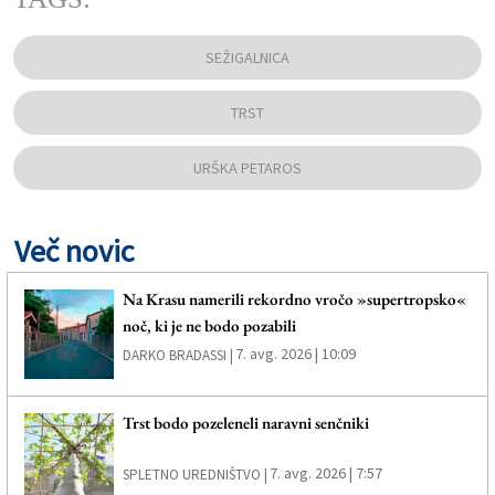
SEŽIGALNICA
TRST
URŠKA PETAROS
Več novic
Na Krasu namerili rekordno vročo »supertropsko«
noč, ki je ne bodo pozabili
7. avg. 2026 | 10:09
DARKO BRADASSI |
Trst bodo pozeleneli naravni senčniki
7. avg. 2026 | 7:57
SPLETNO UREDNIŠTVO |