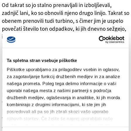
Od takrat so jo stalno prenavljali in izboljševali,
zadnjič lani, ko so obnovili njeno drugo linijo. Takrat so
obenem prenovili tudi turbino, s čimer jim je uspelo
povečati število ton odpadkov, ki jih dnevno sežgejo,
in pridobiti več električne energije. Turbina lahko zdaj
proizvede 145 GWh elektrike na leto, to pomeni, da
lahko z njeno energijo oskrbijo približno 180.000 oseb,
kar je za 15.000 več kot pred obnovo.
Ta spletna stran vsebuje piškotke
Piškotke uporabljamo za prilagoditev vsebin in oglasov,
Kako se odpadki spremenijo v elektriko, smo se včeraj
za zagotavljanje funkcij družbenih medijev in za analize
prepričali tudi sami. Ti gredo najprej skozi
našega prometa. Poleg tega delimo informacije o vaši
radiometrični pregled, nato pa jih spustijo v jamo, od
uporabi našega mesta z našimi partnerji s področja
koder jih potem zajamejo z ročico in vržejo v eno od
družbenih medijev, oglaševanja in analitike, ki jih morda
treh gorečih peči. Odpadki gredo nato skozi rešetke,
kombinirajo z drugimi informacijami, ki ste jim jih
kjer gorijo, najprej s pomočjo plina, in ustvarjajo prah
posredovali ali pa so jih zbrali skozi vašo uporabo
ter toploto, je razložil Livio Russo.
njihovih storitev. Če želite še naprej uporabljati našo
spletno stran, se morate strinjati z uporabo piškotkov.
Toplota segreje vodo in tako nastane para, ki vrti