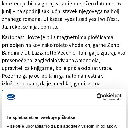
katerem je bil na gornji strani zabeležen datum – 16.
junij – na spodnji zaključni stavek njegovega najbolj
znanega romana, Uliksesa: »yes I said yes I willYes«.
Ja, rekel sem ja, bom Ja.
Kartonasti Joyce je bil z magnetnima ploščicama
prilepljen na kovinsko roleto vhoda knjigarne Zeno
Bandini v Ul. Lazzaretto Vecchio. Tam ga je zjutraj, vsa
presenečena, zagledala Viviana Amendola,
upraviteljica knjigarne, ko je prišla odpirat vrata.
Pozorno ga je odlepila in ga nato namestila v
izložbeno okno, da je, med knjigami, zrl na
mimoidoče, ki so se s pločnika zvedavo ozirali nanj.
Kartonasti Joyce je novo, doslej zadnje, tokrat zelo
kulturno darilo »tržaškega Banksyja« mestu. Z njim se
je hotel na svojstven način pokloniti Bloomsdayu,
Ta spletna stran vsebuje piškotke
mednarodnemu dnevu v spomin na irskega pisatelja,
Piškotke uporabljamo za prilagoditev vsebin in oglasov,