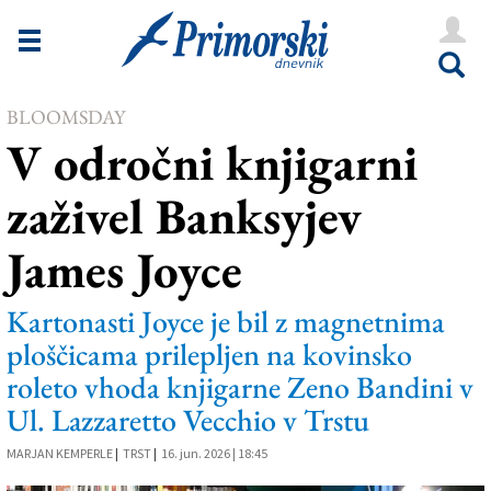
Novice
Tržaška
BLOOMSDAY
Goriška
V odročni knjigarni
Kultura
zaživel Banksyjev
Šport
James Joyce
Še
Vreme
Kartonasti Joyce je bil z magnetnima
ploščicama prilepljen na kovinsko
V Kioskih
roleto vhoda knjigarne Zeno Bandini v
Ul. Lazzaretto Vecchio v Trstu
Uredništvo
MARJAN KEMPERLE
|
TRST
|
16. jun. 2026 | 18:45
Oglasi