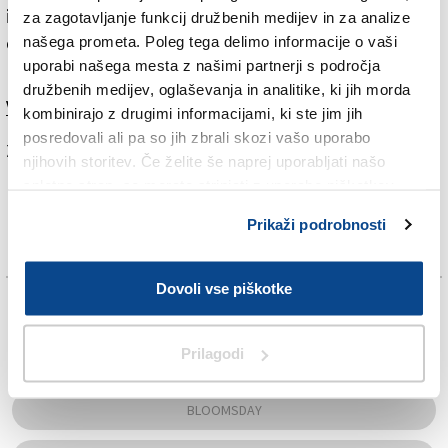
izbranemu po dnevu, 16. juniju 1904, v katerem se
za zagotavljanje funkcij družbenih medijev in za analize
odvija Ulikses, in imenu njegovega protagonista,
našega prometa. Poleg tega delimo informacije o vaši
uporabi našega mesta z našimi partnerji s področja
Leopoldu Bloomu.
družbenih medijev, oglaševanja in analitike, ki jih morda
Več v jutrišnjem (sredinem) Primorskem dnevniku.
kombinirajo z drugimi informacijami, ki ste jim jih
posredovali ali pa so jih zbrali skozi vašo uporabo
Za branje in pisanje komentarjev
je potrebna prijava
njihovih storitev. Če želite še naprej uporabljati našo
spletno stran, se morate strinjati z uporabo piškotkov.
Prikaži podrobnosti
Dovoli vse piškotke
TAGS:
Prilagodi
BANKSY
BLOOMSDAY