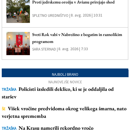
Proti jedrskemu orožju v Avianu prirejajo shod
8. avg. 2026 | 10:31
SPLETNO UREDNIŠTVO |
Sveti Rok vabi v Nabrežino z bogatim in raznolikim
programom
8. avg. 2026 | 7:33
SARA STERNAD |
NAJBOLJ BRANO
NAJNOVEJŠE NOVICE
Policisti izsledili deklico, ki se je oddaljila od
TRŽAŠKA
staršev
Višek vročine predvidoma okrog velikega šmarna, nato
ŠE
verjetna sprememba
Na Krasu namerili rekordno vročo
TRŽAŠKA