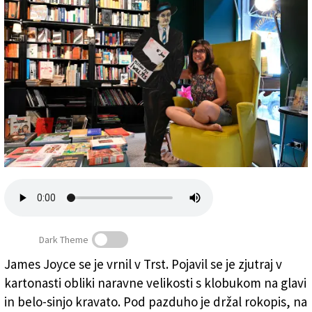
Založnik
Zadruga PD
Naročnine
Dark Theme
James Joyce se je vrnil v Trst. Pojavil se je zjutraj v
Banksyjev kartonasti James Joyce in upraviteljica
kartonasti obliki naravne velikosti s klobukom na glavi
knjigarne Viviana Amendola (FOTODAMJ@N)
in belo-sinjo kravato. Pod pazduho je držal rokopis, na