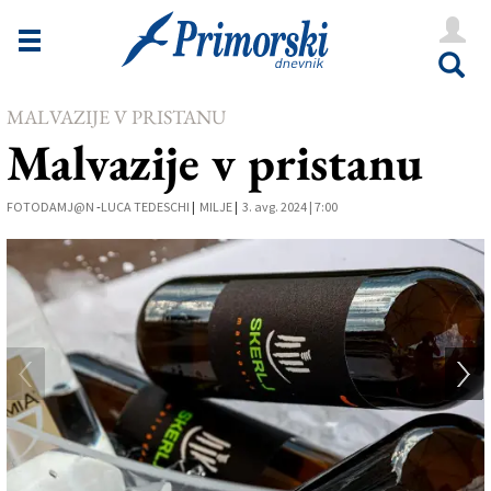
Novice
Tržaška
MALVAZIJE V PRISTANU
Goriška
Malvazije v pristanu
Kultura
FOTODAMJ@N
Šport
-
LUCA TEDESCHI
|
MILJE
|
3. avg. 2024 | 7:00
Še
Vreme
V Kioskih
Uredništvo
Oglasi