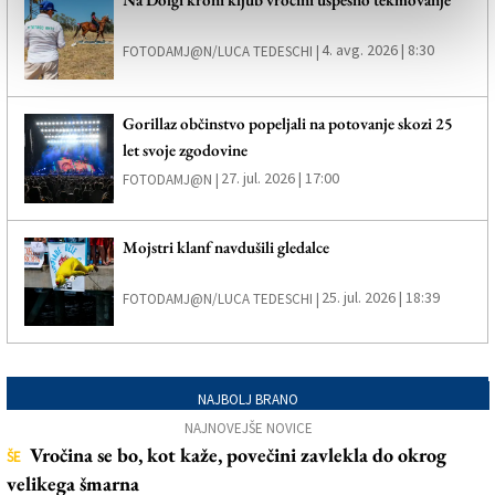
4. avg. 2026 | 8:30
FOTODAMJ@N/LUCA TEDESCHI |
Gorillaz občinstvo popeljali na potovanje skozi 25
let svoje zgodovine
27. jul. 2026 | 17:00
FOTODAMJ@N |
Mojstri klanf navdušili gledalce
25. jul. 2026 | 18:39
FOTODAMJ@N/LUCA TEDESCHI |
NAJBOLJ BRANO
NAJNOVEJŠE NOVICE
Vročina se bo, kot kaže, povečini zavlekla do okrog
ŠE
velikega šmarna