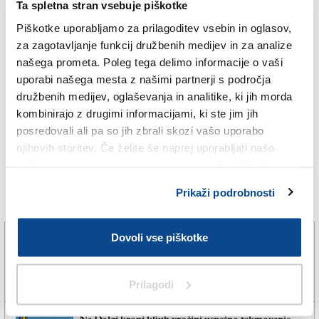
Ta spletna stran vsebuje piškotke
TAGS:
Piškotke uporabljamo za prilagoditev vsebin in oglasov,
za zagotavljanje funkcij družbenih medijev in za analize
FOTODAMJ@N
našega prometa. Poleg tega delimo informacije o vaši
uporabi našega mesta z našimi partnerji s področja
LUCA TEDESCHI
družbenih medijev, oglaševanja in analitike, ki jih morda
kombinirajo z drugimi informacijami, ki ste jim jih
MALVAZIJE V PRISTANU
posredovali ali pa so jih zbrali skozi vašo uporabo
njihovih storitev. Če želite še naprej uporabljati našo
MILJE
spletno stran, se morate strinjati z uporabo piškotkov.
Prikaži podrobnosti
Več novic
Dovoli vse piškotke
Ogenj je uničil petindvajset hektarjev Krasa
5. avg. 2026 | 9:00
FOTODAMJ@N |
Prilagodi
Na Dolgi kroni kljub vročini uspešno tekmovanje