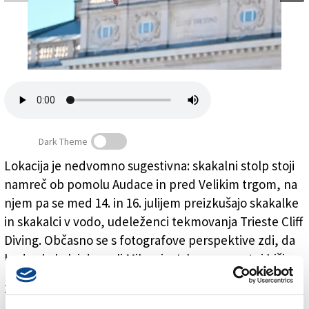
Založnik
Zadruga PD
Naročnine
Dark Theme
Lokacija je nedvomno sugestivna: skakalni stolp stoji
namreč ob pomolu Audace in pred Velikim trgom, na
njem pa se med 14. in 16. julijem preizkušajo skakalke
in skakalci v vodo, udeleženci tekmovanja Trieste Cliff
Diving. Občasno se s fotografove perspektive zdi, da
bodo skakalci dosegli Mihca in Jakca na mestni hiši ...
Za branje in pisanje komentarjev
je potrebna prijava