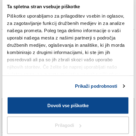
Ta spletna stran vsebuje piškotke
Piškotke uporabljamo za prilagoditev vsebin in oglasov,
za zagotavljanje funkcij družbenih medijev in za analize
našega prometa. Poleg tega delimo informacije o vaši
TAGS:
uporabi našega mesta z našimi partnerji s področja
družbenih medijev, oglaševanja in analitike, ki jih morda
kombinirajo z drugimi informacijami, ki ste jim jih
FOTODAMJ@N
posredovali ali pa so jih zbrali skozi vašo uporabo
njihovih storitev. Če želite še naprej uporabljati našo
TRST
spletno stran, se morate strinjati z uporabo piškotkov.
Prikaži podrobnosti
Več novic
Dovoli vse piškotke
Ogenj je uničil petindvajset hektarjev Krasa
5. avg. 2026 | 9:00
FOTODAMJ@N |
Prilagodi