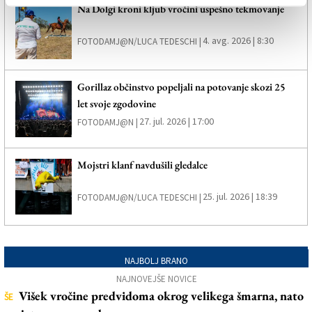
Na Dolgi kroni kljub vročini uspešno tekmovanje
4. avg. 2026 | 8:30
FOTODAMJ@N/LUCA TEDESCHI |
Gorillaz občinstvo popeljali na potovanje skozi 25
let svoje zgodovine
27. jul. 2026 | 17:00
FOTODAMJ@N |
Mojstri klanf navdušili gledalce
25. jul. 2026 | 18:39
FOTODAMJ@N/LUCA TEDESCHI |
NAJBOLJ BRANO
NAJNOVEJŠE NOVICE
Višek vročine predvidoma okrog velikega šmarna, nato
ŠE