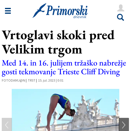
Novice
Tržaška
Vrtoglavi skoki pred
Goriška
Velikim trgom
Kultura
Šport
Med 14. in 16. julijem tržaško nabrežje
Še
gosti tekmovanje Trieste Cliff Diving
FOTODAMJ@N
Vreme
|
TRST
|
15. jul. 2023 | 0:01
V Kioskih
Uredništvo
Oglasi