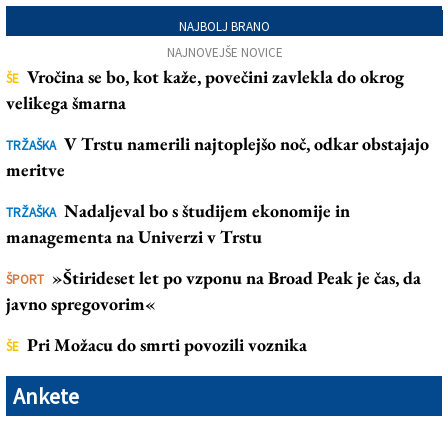
NAJBOLJ BRANO
NAJNOVEJŠE NOVICE
Vročina se bo, kot kaže, povečini zavlekla do okrog
ŠE
velikega šmarna
V Trstu namerili najtoplejšo noč, odkar obstajajo
TRŽAŠKA
meritve
Nadaljeval bo s študijem ekonomije in
TRŽAŠKA
managementa na Univerzi v Trstu
»Štirideset let po vzponu na Broad Peak je čas, da
ŠPORT
javno spregovorim«
Pri Možacu do smrti povozili voznika
ŠE
Ankete