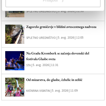
Karabinjerji preprečili tragedijo
Prilagodi
5. avg. 2026 | 12:36
SPLETNO UREDNIŠTVO |
Zagorelo grmičevje v bližini avtocestnega nadvoza
5. avg. 2026 | 12:05
SPLETNO UREDNIŠTVO |
Na Gradu Kromberk se začenja slovenski del
festivala Glasbe sveta
5. avg. 2026 | 11:31
STA |
Od mizarstva, do glasbe, čebelic in zelišč
5. avg. 2026 | 11:09
KATARINA VISINTIN |