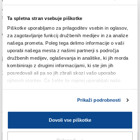
element, na podlagi katerega bi lahko sklepali, da so
avtorji pripadniki kake ksenofobne oz. nacionalistične
skupine,« je poudaril Bubbico in napovedal, da se bo
Ta spletna stran vsebuje piškotke
preiskava še nadaljevala. Podtajnik je hkrati zagotovil,
Piškotke uporabljamo za prilagoditev vsebin in oglasov,
da tako prefektura kot sile javnega reda posvečajo
za zagotavljanje funkcij družbenih medijev in za analize
primeru veliko pozornost, saj je treba tujim
našega prometa. Poleg tega delimo informacije o vaši
podjetnikom omogočiti, da svoje naložbe v Italiji
uporabi našega mesta z našimi partnerji s področja
družbenih medijev, oglaševanja in analitike, ki jih morda
izvedejo v popolni varnosti.
kombinirajo z drugimi informacijami, ki ste jim jih
Za branje in pisanje komentarjev
je potrebna prijava
posredovali ali pa so jih zbrali skozi vašo uporabo
njihovih storitev. Če želite še naprej uporabljati našo
spletno stran, se morate strinjati z uporabo piškotkov.
Prikaži podrobnosti
Dovoli vse piškotke
Več novic