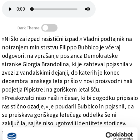
Založnik
Zadruga PD
Dark Theme
Naročnine
»Ni šlo za izpad rasistični izpad.« Vladni podtajnik na
notranjem ministrstvu Filippo Bubbico je včeraj
»Ni bil rasizem«
odgovoril na vprašanje poslanca Demokratske
stranke Giorgia Brandolina, ki je zahteval pojasnila v
zvezi z vandalskimi dejanji, do katerih je konec
decembra lanskega leta prišlo v novi proizvodni hali
podjetja Pipistrel na goriškem letališču.
»Preiskovalci niso našli ničesar, ki bi dogodku pripisalo
rasistično ozadje,« je poudaril Bubbico in pojasnil, da
se preiskava goriškega letečega oddelka še ni
zaključila, saj še niso ugotovili identitete storilcev.
»Kakorkoli, iz preiskave ni prišel na dan noben