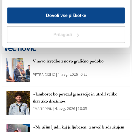
Dovoli vse piškotke
Prilagodi
Več novic
V novo izvedbo z novo grafično podobo
4. avg. 2026 | 6:25
PETRA CIGLIC |
»Jamboree bo povezal generacije in utrdil veliko
skavtsko družino«
4. avg. 2026 | 10:05
EMA TERPIN |
»Ne učim ljudi, kaj je ljubezen, temveč le združujem