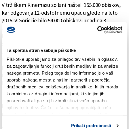
V tržiškem Kinemaxu so lani našteli 155.000 obiskov,
kar odgovarja 12-odstotnemu upadu glede na leto
2016. V Gorici je bilo 54.000 obiskov, upad pa 8-
odstotni. Decembrski podatki in obiski v prvem tednu
letošnjega leta pa so nekoliko bolj spodbudni. »Minuli
december je bil v obeh Kinemaxih krepko bolj
Ta spletna stran vsebuje piškotke
uspešen kot leto prej. To velja zlasti za Gorico, kjer
smo našteli 8000 obiskov, medtem ko jih je bilo leto
Piškotke uporabljamo za prilagoditev vsebin in oglasov,
za zagotavljanje funkcij družbenih medijev in za analize
prej okrog 6000. Nagradila nas je izbira, da Goričanom
našega prometa. Poleg tega delimo informacije o vaši
ne ponujamo običajnih decembrskih komercialnih
uporabi našega mesta z našimi partnerji s področja
filmov, t.i. cinepanettoni. Gorici ponujamo, kar nas
družbenih medijev, oglaševanja in analitike, ki jih morda
sprašuje: kakovost,« je povedal direktor družbe
kombinirajo z drugimi informacijami, ki ste jim jih
Transmedia Giuseppe Longo. V prvem tednu v novem
posredovali ali pa so jih zbrali skozi vašo uporabo
letu so v goriškem Kinemaxu zabeležili 2500 obiskov
njihovih storitev. Če želite še naprej uporabljati našo
(lani 1600), v tržiškem pa 8000 (lani 7600).
spletno stran, se morate strinjati z uporabo piškotkov.
Za branje in pisanje komentarjev
je potrebna prijava
Prikaži podrobnosti