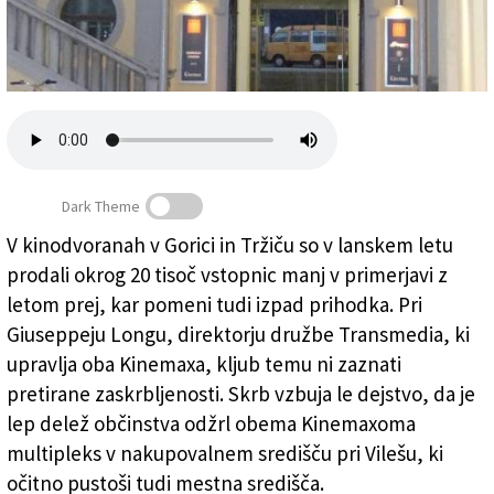
Založnik
Zadruga PD
Naročnine
Dark Theme
V kinodvoranah v Gorici in Tržiču so v lanskem letu
prodali okrog 20 tisoč vstopnic manj v primerjavi z
Goričanom ponujajo kakovost, ne pa »cinepanettonov«
letom prej, kar pomeni tudi izpad prihodka. Pri
Giuseppeju Longu, direktorju družbe Transmedia, ki
upravlja oba Kinemaxa, kljub temu ni zaznati
pretirane zaskrbljenosti. Skrb vzbuja le dejstvo, da je
lep delež občinstva odžrl obema Kinemaxoma
multipleks v nakupovalnem središču pri Vilešu, ki
očitno pustoši tudi mestna središča.