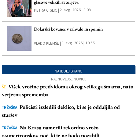
glasove velikih avtorjev«
2. avg. 2026 | 8:08
PETRA CIGLIC |
Dolarski kovanec v zahvalo in spomin
3. avg. 2026 | 10:55
VLADO KLEMŠE |
NAJBOLJ BRANO
NAJNOVEJŠE NOVICE
Višek vročine predvidoma okrog velikega šmarna, nato
ŠE
verjetna sprememba
Policisti izsledili deklico, ki se je oddaljila od
TRŽAŠKA
staršev
Na Krasu namerili rekordno vročo
TRŽAŠKA
»supertropsko« noč, ki je ne bodo pozabili