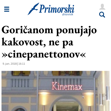
Novice
Tržaška
Goričanom ponujajo
Goriška
kakovost, ne pa
Kultura
Šport
»cinepanettonov«
Še
9. jan. 2018 | 16:11
Vreme
V Kioskih
Uredništvo
Oglasi