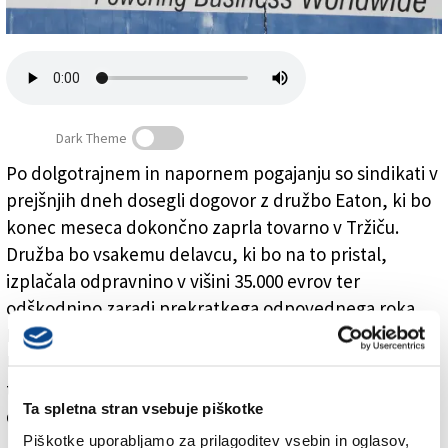
Založnik
Zadruga PD
Naročnine
Dark Theme
Po dolgotrajnem in napornem pogajanju so sindikati v
prejšnjih dneh dosegli dogovor z družbo Eaton, ki bo
Eaton: prišli so do dogovora
konec meseca dokončno zaprla tovarno v Tržiču.
Družba bo vsakemu delavcu, ki bo na to pristal,
izplačala odpravnino v višini 35.000 evrov ter
odškodnino zaradi prekratkega odpovednega roka.
Kdor bo dogovor podpisal, bo lahko takoj ostal doma.
Uradno zaprtje tovarne bo 30. marca: delavci bodo do
takrat lahko hodili v službo, prejemali pa bodo le
Ta spletna stran vsebuje piškotke
dnevno plačilo.
Piškotke uporabljamo za prilagoditev vsebin in oglasov,