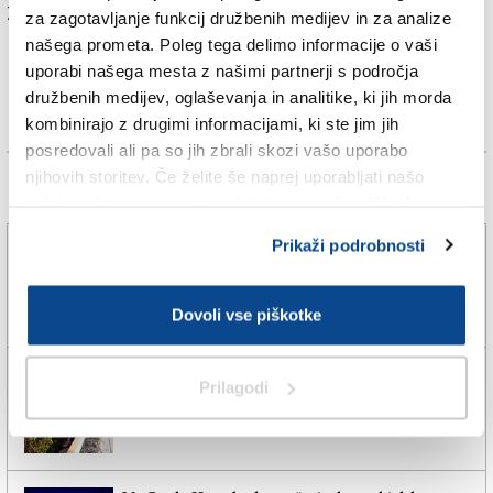
Za branje in pisanje komentarjev
je potrebna prijava
za zagotavljanje funkcij družbenih medijev in za analize
našega prometa. Poleg tega delimo informacije o vaši
uporabi našega mesta z našimi partnerji s področja
družbenih medijev, oglaševanja in analitike, ki jih morda
kombinirajo z drugimi informacijami, ki ste jim jih
posredovali ali pa so jih zbrali skozi vašo uporabo
njihovih storitev. Če želite še naprej uporabljati našo
Več novic
spletno stran, se morate strinjati z uporabo piškotkov.
Prikaži podrobnosti
Karabinjerji preprečili tragedijo
5. avg. 2026 | 12:36
SPLETNO UREDNIŠTVO |
Dovoli vse piškotke
Zagorelo grmičevje v bližini avtocestnega nadvoza
Prilagodi
5. avg. 2026 | 12:05
SPLETNO UREDNIŠTVO |