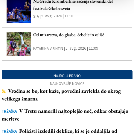
Na Gradu Kromberk se začenja slovenski del
festivala Glasbe sveta
5. avg. 2026 | 11:31
STA |
Od mizarstva, do glasbe, čebelic in zelišč
5. avg. 2026 | 11:09
KATARINA VISINTIN |
NAJBOLJ BRANO
NAJNOVEJŠE NOVICE
Vročina se bo, kot kaže, povečini zavlekla do okrog
ŠE
velikega šmarna
V Trstu namerili najtoplejšo noč, odkar obstajajo
TRŽAŠKA
meritve
Policisti izsledili deklico, ki se je oddaljila od
TRŽAŠKA