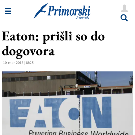
Novice
Tržaška
Eaton: prišli so do
Goriška
dogovora
Kultura
Šport
10. mar. 2018 | 18:25
Še
Vreme
V Kioskih
Uredništvo
Oglasi