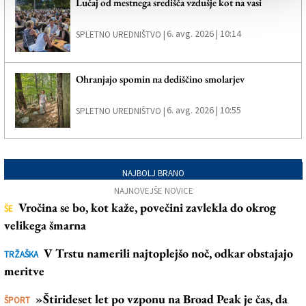
Lučaj od mestnega središča vzdušje kot na vasi
6. avg. 2026 | 10:14
SPLETNO UREDNIŠTVO |
Ohranjajo spomin na dediščino smolarjev
6. avg. 2026 | 10:55
SPLETNO UREDNIŠTVO |
NAJBOLJ BRANO
NAJNOVEJŠE NOVICE
Vročina se bo, kot kaže, povečini zavlekla do okrog
ŠE
velikega šmarna
V Trstu namerili najtoplejšo noč, odkar obstajajo
TRŽAŠKA
meritve
»Štirideset let po vzponu na Broad Peak je čas, da
ŠPORT