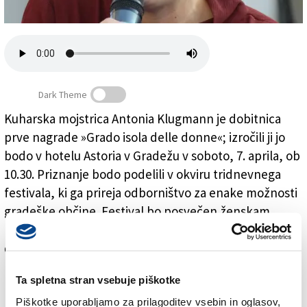
Založnik
Zadruga PD
Naročnine
Dark Theme
Kuharska mojstrica Antonia Klugmann je dobitnica
prve nagrade »Grado isola delle donne«; izročili ji jo
Antonia Klugmann bo prejela nagrado
bodo v hotelu Astoria v Gradežu v soboto, 7. aprila, ob
10.30. Priznanje bodo podelili v okviru tridnevnega
festivala, ki ga prireja odborništvo za enake možnosti
gradeške občine. Festival bo posvečen ženskam,
njihovim težavam in vse pomembnejši vlogi v današnji
družbi. Klugmannova ima 38 let; vodi restavracijo
L'Argine v Venkovem, za katero si je pred tremi leti
Ta spletna stran vsebuje piškotke
prislužilo eno Michelinovo zvezdico.
Piškotke uporabljamo za prilagoditev vsebin in oglasov,