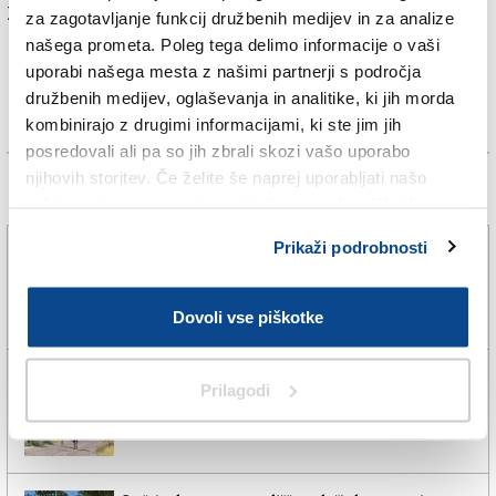
Za branje in pisanje komentarjev
je potrebna prijava
za zagotavljanje funkcij družbenih medijev in za analize
našega prometa. Poleg tega delimo informacije o vaši
uporabi našega mesta z našimi partnerji s področja
družbenih medijev, oglaševanja in analitike, ki jih morda
kombinirajo z drugimi informacijami, ki ste jim jih
posredovali ali pa so jih zbrali skozi vašo uporabo
njihovih storitev. Če želite še naprej uporabljati našo
Več novic
spletno stran, se morate strinjati z uporabo piškotkov.
Prikaži podrobnosti
Policisti za požare na ajdovskem sumijo 30-letnika
6. avg. 2026 | 17:33
STA |
Dovoli vse piškotke
Turisti v Gorici najbolj cenijo čistočo in umirjenost
Prilagodi
6. avg. 2026 | 6:25
EVA SKABAR |