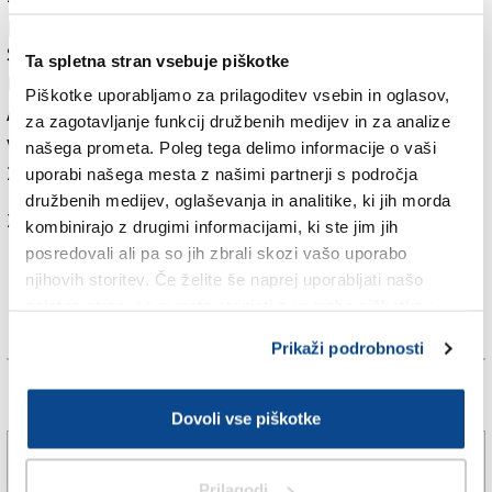
poudarkom na malvazijah iz raznih krajev v
Sredozemlju; ob 19.30 bo 19.30 Večerja v parku gradu
Ta spletna stran vsebuje piškotke
Formentini s šefom kuhinje Franzem Finkom iz
Piškotke uporabljamo za prilagoditev vsebin in oglasov,
Avstrije. V večernih urah bosta prvi dve srečanji z
za zagotavljanje funkcij družbenih medijev in za analize
vinarjem; ob 20. uri bo pokušnja vin kmetije Vogrič, ob
našega prometa. Poleg tega delimo informacije o vaši
21. uri pa kmetije Gradis’ciutta.
uporabi našega mesta z našimi partnerji s področja
družbenih medijev, oglaševanja in analitike, ki jih morda
Za branje in pisanje komentarjev
je potrebna prijava
kombinirajo z drugimi informacijami, ki ste jim jih
posredovali ali pa so jih zbrali skozi vašo uporabo
njihovih storitev. Če želite še naprej uporabljati našo
spletno stran, se morate strinjati z uporabo piškotkov.
Prikaži podrobnosti
Več novic
Dovoli vse piškotke
Karabinjerji preprečili tragedijo
Prilagodi