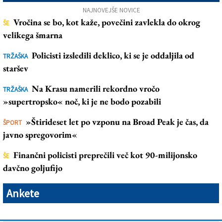
NAJNOVEJŠE NOVICE
Vročina se bo, kot kaže, povečini zavlekla do okrog
ŠE
velikega šmarna
Policisti izsledili deklico, ki se je oddaljila od
TRŽAŠKA
staršev
Na Krasu namerili rekordno vročo
TRŽAŠKA
»supertropsko« noč, ki je ne bodo pozabili
»Štirideset let po vzponu na Broad Peak je čas, da
ŠPORT
javno spregovorim«
Finančni policisti preprečili več kot 90-milijonsko
ŠE
davčno goljufijo
Ankete