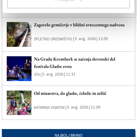
5. avg. 2026 | 12:36
SPLETNO UREDNIŠTVO |
Zagorelo grmičevje v bližini avtocestnega nadvoza
5. avg. 2026 | 12:05
SPLETNO UREDNIŠTVO |
Na Gradu Kromberk se začenja slovenski del
festivala Glasbe sveta
5. avg. 2026 | 11:31
STA |
Od mizarstva, do glasbe, čebelic in zelišč
5. avg. 2026 | 11:09
KATARINA VISINTIN |
NAJBOLJ BRANO