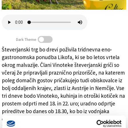
Založnik
Zadruga PD
Naročnine
Dark Theme
Števerjanski trg bo drevi poživila tridnevna eno-
gastronomska ponudba Likofa, ki se bo letos vrtela
Danes začetek števerjanskega Likofa
okrog malvazije. Člani Vinoteke števerjanski griči so
včeraj že pripravljali praznično prizorišče, na katerem
poleg domačih gostov pričakujejo tudi obiskovalce iz
bolj oddaljenih krajev, zlasti iz Avstrije in Nemčije. Vse
tri dneve bodo Vinoteko, kuhinja in otroški kotiček na
prostem odprti med 18. in 22. uro; uradno odprtje
prireditve bo danes ob 18.30, ko bo iz vodnjaka
družine Formentini namesto vode priteklo vino. Ob
19. uri bo strokovna degustacija s posebnim