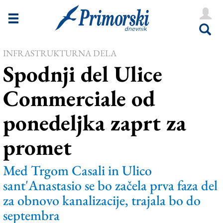
Novice
Tržaška
INFRASTRUKTURNA DELA
Goriška
Spodnji del Ulice
Kultura
Commerciale od
Šport
ponedeljka zaprt za
Še
promet
Vreme
V Kioskih
Med Trgom Casali in Ulico
sant'Anastasio se bo začela prva faza del
za obnovo kanalizacije, trajala bo do
Uredništvo
septembra
Oglasi