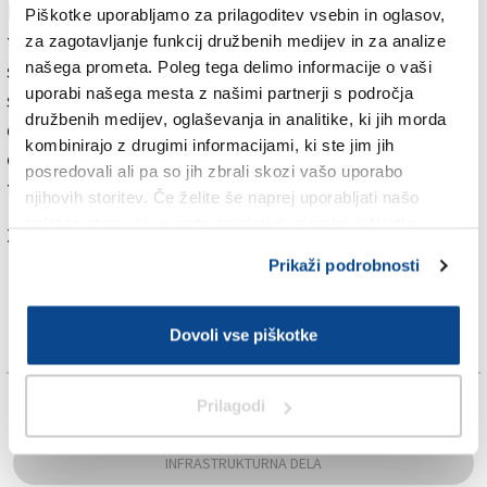
bodo le-ta razdelili v več sklopov. Skupno naj bi dela
Piškotke uporabljamo za prilagoditev vsebin in oglasov,
trajala 18 mesecev, sosledje bodo določili v
za zagotavljanje funkcij družbenih medijev in za analize
našega prometa. Poleg tega delimo informacije o vaši
sodelovanju z Občino Trst. Prva faza, ki zadeva
uporabi našega mesta z našimi partnerji s področja
spodnji del Ul. Commerciale, naj bi trajala od 15. junija
družbenih medijev, oglaševanja in analitike, ki jih morda
do 11. septembra, pri čemer so želeli izkoristiti
kombinirajo z drugimi informacijami, ki ste jim jih
obdobje prekinitve šolskega pouka, da bi omejili
posredovali ali pa so jih zbrali skozi vašo uporabo
težave v prometu.
njihovih storitev. Če želite še naprej uporabljati našo
spletno stran, se morate strinjati z uporabo piškotkov.
Za branje in pisanje komentarjev
je potrebna prijava
Prikaži podrobnosti
Dovoli vse piškotke
TAGS:
Prilagodi
INFRASTRUKTURNA DELA