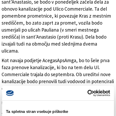
sant'Anastasio, se bodo v ponedeljek začela dela za
Commerciale (FotoDamj@n)
obnovo kanalizacije pod Ulico Commerciale. Ta del
pomembne prometnice, ki povezuje Kras z mestnim
središčem, bo zato zaprt za promet, vozila bodo
usmerjali po ulicah Pauliana (v smeri mestnega
središča) in sant'Anastasio (proti Krasu). Dela bodo
izvajali tudi na območju med slednjima dvema
ulicama.
Kot navaja podjetje AcegasApsAmga, bo to šele prva
faza prenove kanalizacije, ki bo na tem delu Ul.
Commerciale trajala do septembra. Ob ureditvi nove
kanalizacije bodo prenovili tudi vodovod in potencirali
električno omrežje. Naposled bo zanesljivejša
podzemna infrastruktura zagotovila učinkovitejše
storitve, poudarja podjetje.
Zaradi obsega in kompleksnosti del so se odločili, da
Ta spletna stran vsebuje piškotke