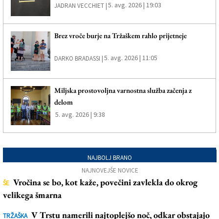
5. avg. 2026 | 19:03
JADRAN VECCHIET |
Brez vroče burje na Tržaškem rahlo prijetneje
5. avg. 2026 | 11:05
DARKO BRADASSI |
Miljska prostovoljna varnostna služba začenja z
delom
5. avg. 2026 | 9:38
NAJBOLJ BRANO
NAJNOVEJŠE NOVICE
Vročina se bo, kot kaže, povečini zavlekla do okrog
ŠE
velikega šmarna
V Trstu namerili najtoplejšo noč, odkar obstajajo
TRŽAŠKA