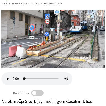
SPLETNO UREDNIŠTVO
|
TRST
|
14. jun. 2026 | 12:40
Založnik
Zadruga PD
Naročnine
Dark Theme
Na območju Škorklje, med Trgom Casali in Ulico
Kanalizacijo bodo začeli urejati v spodnjem delu Ulice