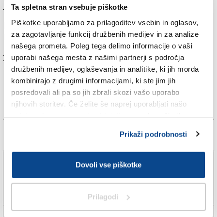
Ta spletna stran vsebuje piškotke
točeno pivo. Dokazali bomo, da je hrana brez glutena
Piškotke uporabljamo za prilagoditev vsebin in oglasov,
prav tako dobra kot navadna,« pravi kuharica
za zagotavljanje funkcij družbenih medijev in za analize
Eleonora Franco.
našega prometa. Poleg tega delimo informacije o vaši
Za branje in pisanje komentarjev
je potrebna prijava
uporabi našega mesta z našimi partnerji s področja
družbenih medijev, oglaševanja in analitike, ki jih morda
kombinirajo z drugimi informacijami, ki ste jim jih
posredovali ali pa so jih zbrali skozi vašo uporabo
njihovih storitev. Če želite še naprej uporabljati našo
spletno stran, se morate strinjati z uporabo piškotkov.
Prikaži podrobnosti
Več novic
Karabinjerji preprečili tragedijo
Dovoli vse piškotke
5. avg. 2026 | 12:36
SPLETNO UREDNIŠTVO |
Prilagodi
Zagorelo grmičevje v bližini avtocestnega nadvoza