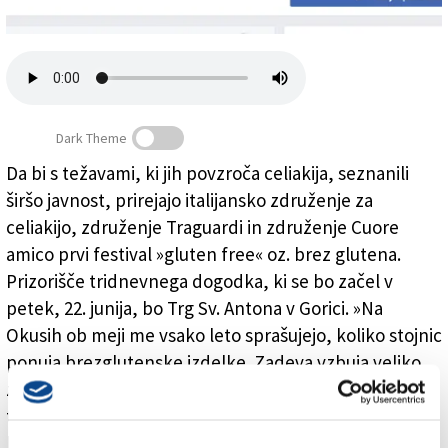
Založnik
Zadruga PD
Naročnine
Dark Theme
Da bi s težavami, ki jih povzroča celiakija, seznanili
širšo javnost, prirejajo italijansko združenje za
Užitek ob hrani tudi brez glutena
celiakijo, združenje Traguardi in združenje Cuore
amico prvi festival »gluten free« oz. brez glutena.
Prizorišče tridnevnega dogodka, ki se bo začel v
petek, 22. junija, bo Trg Sv. Antona v Gorici. »Na
Okusih ob meji me vsako leto sprašujejo, koliko stojnic
ponuja brezglutenske izdelke. Zadeva vzbuja veliko
zanimanja,« poudarja odbornica Arianna Bellan. Na
tridnevnem dogodku bo na voljo raznovrstna hrana
brez glutena od pice do sladic. »Na voljo bo tudi