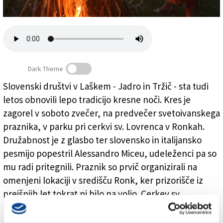
Založnik
Zadruga PD
Naročnine
Dark Theme
Slovenski društvi v Laškem - Jadro in Tržič - sta tudi
letos obnovili lepo tradicijo kresne noči. Kres je
V Ronkah zarajali ob kresu
zagorel v soboto zvečer, na predvečer svetoivanskega
praznika, v parku pri cerkvi sv. Lovrenca v Ronkah.
Družabnost je z glasbo ter slovensko in italijansko
pesmijo popestril Alessandro Miceu, udeleženci pa so
mu radi pritegnili. Praznik so prvič organizirali na
omenjeni lokaciji v središču Ronk, ker prizorišče iz
prejšnjih let tokrat ni bilo na voljo. Cerkev sv.
Lovrenca je vsekakor Slovencem domača, saj so v
preteklosti tam potekale tudi slovenske maše.