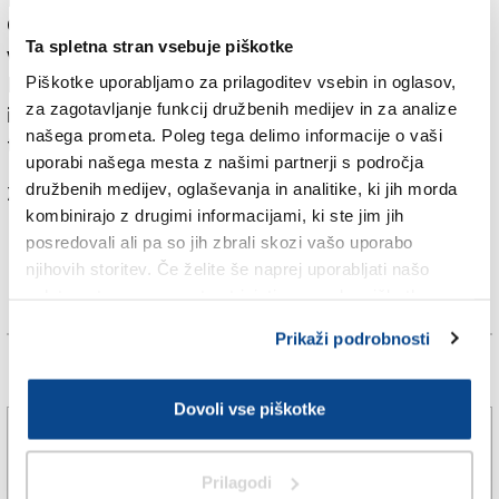
Običaj je, da kresovanje pospremijo z razstavo malih
Ta spletna stran vsebuje piškotke
vencev iz okoliških rastlin in trav. Letos jih je na ogled
Piškotke uporabljamo za prilagoditev vsebin in oglasov,
bilo šest, izdelale pa so jih Silvana Orel, Slava Foccaro
za zagotavljanje funkcij družbenih medijev in za analize
in Paola Lavrenčič iz Štarancana, Sonja Božič iz Tržiča
našega prometa. Poleg tega delimo informacije o vaši
ter Štefanja Pahor in Anuška Nardini z Ronk.
uporabi našega mesta z našimi partnerji s področja
družbenih medijev, oglaševanja in analitike, ki jih morda
Za branje in pisanje komentarjev
je potrebna prijava
kombinirajo z drugimi informacijami, ki ste jim jih
posredovali ali pa so jih zbrali skozi vašo uporabo
njihovih storitev. Če želite še naprej uporabljati našo
spletno stran, se morate strinjati z uporabo piškotkov.
Prikaži podrobnosti
Več novic
Dovoli vse piškotke
Karabinjerji preprečili tragedijo
Prilagodi
5. avg. 2026 | 12:36
SPLETNO UREDNIŠTVO |