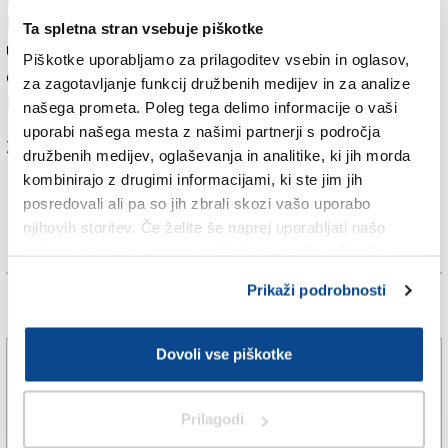
Nacini, ki odločno poziva tako deželne kot državne
Ta spletna stran vsebuje piškotke
upravitelje, naj čim prej poskrbijo za zagotovitev
Piškotke uporabljamo za prilagoditev vsebin in oglasov,
dodatnega osebja trem podhranjenim poveljstvom iz
za zagotavljanje funkcij družbenih medijev in za analize
Furlanije Julijske krajine.
našega prometa. Poleg tega delimo informacije o vaši
uporabi našega mesta z našimi partnerji s področja
Za branje in pisanje komentarjev
je potrebna prijava
družbenih medijev, oglaševanja in analitike, ki jih morda
kombinirajo z drugimi informacijami, ki ste jim jih
posredovali ali pa so jih zbrali skozi vašo uporabo
njihovih storitev. Če želite še naprej uporabljati našo
spletno stran, se morate strinjati z uporabo piškotkov.
Prikaži podrobnosti
Več novic
Dovoli vse piškotke
Turisti v Gorici najbolj cenijo čistočo in umirjenost
6. avg. 2026 | 6:25
EVA SKABAR |
Prilagodi