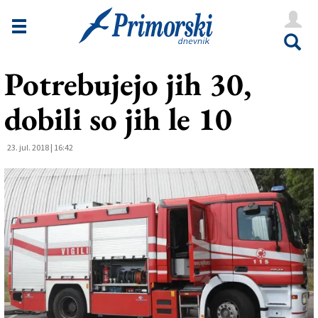
Novice
Tržaška
Potrebujejo jih 30,
Goriška
dobili so jih le 10
Kultura
Šport
23. jul. 2018 | 16:42
Še
Vreme
V Kioskih
Uredništvo
Oglasi