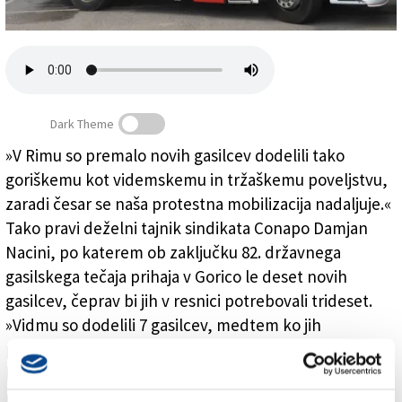
Založnik
Zadruga PD
Naročnine
Dark Theme
»V Rimu so premalo novih gasilcev dodelili tako
goriškemu kot videmskemu in tržaškemu poveljstvu,
Potrebujejo jih 30, dobili so jih le 10
zaradi česar se naša protestna mobilizacija nadaljuje.«
Tako pravi deželni tajnik sindikata Conapo Damjan
Nacini, po katerem ob zaključku 82. državnega
gasilskega tečaja prihaja v Gorico le deset novih
gasilcev, čeprav bi jih v resnici potrebovali trideset.
»Vidmu so dodelili 7 gasilcev, medtem ko jih
potrebujejo okrog štirideset. Še najslabše je šlo Trstu,
kjer ne bodo dobili niti enega novega gasilca, čeprav
potrebujejo šest potapljačev in štiri gasilce,« pravi