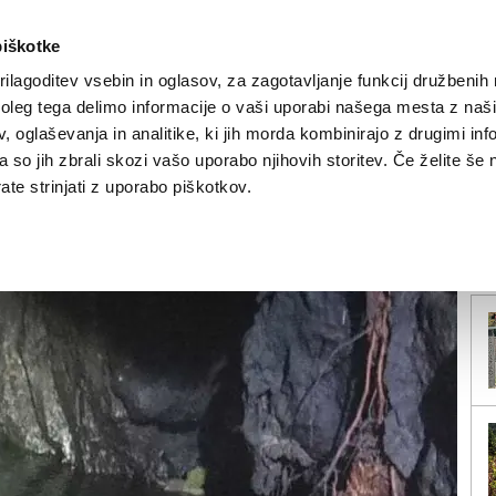
piškotke
ilagoditev vsebin in oglasov, za zagotavljanje funkcij družbenih 
leg tega delimo informacije o vaši uporabi našega mesta z našim
NOVICE
TRŽAŠKA
GORIŠKA
KULTURA
ŠPORT
ŠE
 oglaševanja in analitike, ki jih morda kombinirajo z drugimi inf
pa so jih zbrali skozi vašo uporabo njihovih storitev. Če želite še 
na reka
te strinjati z uporabo piškotkov.
V