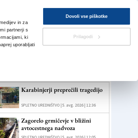
Prijava
Dovoli vse piškotke
medijev in za
Iskanje
V Kioskih
i partnerji s
Prilagodi
ormacijami, ki
naprej uporabljati
eč novic
Karabinjerji preprečili tragedijo
5. avg. 2026 | 12:36
SPLETNO UREDNIŠTVO |
Zagorelo grmičevje v bližini
avtocestnega nadvoza
5. avg. 2026 | 12:05
SPLETNO UREDNIŠTVO |