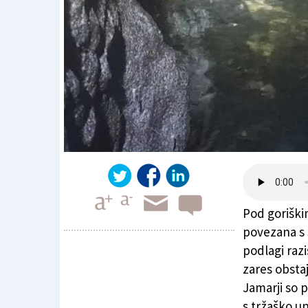
Pod goriškim
povezana s S
podlagi razi
zares obstaj
Pod Krasom neznana reka
Jamarji so p
s tržaško u