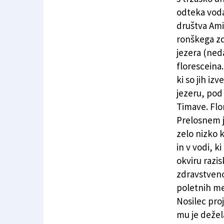
odteka voda
društva Amic
ronškega zd
jezera (ned
floresceina.
ki so jih iz
jezeru, pod 
Timave. Flor
Prelosnem j
zelo nizko 
in v vodi, ki
okviru razis
zdravstveno
poletnih me
Nosilec proj
mu je dežel