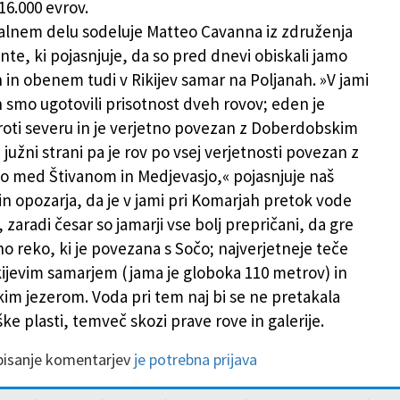
16.000 evrov.
valnem delu sodeluje Matteo Cavanna iz združenja
nte, ki pojasnjuje, da so pred dnevi obiskali jamo
h in obenem tudi v Rikijev samar na Poljanah. »V jami
h smo ugotovili prisotnost dveh rovov; eden je
oti severu in je verjetno povezan z Doberdobskim
južni strani pa je rov po vsej verjetnosti povezan z
o med Štivanom in Medjevasjo,« pojasnjuje naš
in opozarja, da je v jami pri Komarjah pretok vode
zaradi česar so jamarji vse bolj prepričani, da gre
 reko, ki je povezana s Sočo; najverjetneje teče
kijevim samarjem (jama je globoka 110 metrov) in
m jezerom. Voda pri tem naj bi se ne pretakala
ke plasti, temveč skozi prave rove in galerije.
 pisanje komentarjev
je potrebna prijava