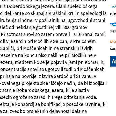
 iz Doberdobskega jezera. Člani speleološkega
TRŽ
i del Fante so skupaj s Kraškimi krti in speleologi iz
obs
ruženja Lindner v požiralnik na jugovzhodni strani
TRŽ
aleč od nekdanje gostilne) vlili 300 gramov
»su
 Prisotnost snovi so zatem preverili s 166 analizami,
vedli v jezercih pri Močilih v Selcah, v Prelosnem
ŠP
Sabliči, pri Moščenicah in na stranskih izvirih
ča
esceina na koncu niso našli ne pri Močilih ne v
A
ezeru, medtem ko se je pojavil v jami pri Komarjih;
koncentracijo snovi so ugotovili tudi pri Moščenicah
 prihaja na površje iz izvira Sardoč pri Štivanu. V
kovalnega projekta sicer iščejo način, da bi izboljšali
 stanje Doberdobskega jezera, ki je zlasti v
secih ogroženo zaradi hitrega odtekanja vode.
ekta je konzorcij za bonifikacijo posoške ravnine, ki
a za izvedbo projektnih dejavnosti dala na