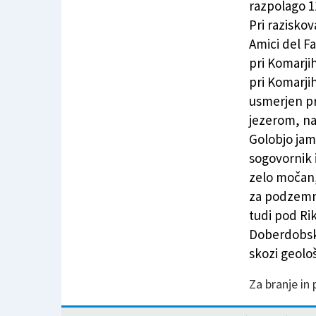
razpolago 1
Pri razisko
Amici del Fa
pri Komarji
pri Komarji
usmerjen pr
jezerom, na 
Golobjo jam
sogovornik 
zelo močan, 
za podzemno
tudi pod Ri
Doberdobski
skozi geološ
Za branje in