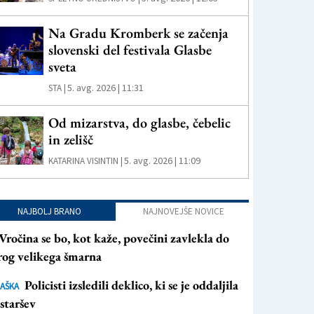
Na Gradu Kromberk se začenja
slovenski del festivala Glasbe
sveta
5. avg. 2026 | 11:31
STA |
Od mizarstva, do glasbe, čebelic
in zelišč
5. avg. 2026 | 11:09
KATARINA VISINTIN |
NAJBOLJ BRANO
NAJNOVEJŠE NOVICE
Vročina se bo, kot kaže, povečini zavlekla do
rog velikega šmarna
Policisti izsledili deklico, ki se je oddaljila
AŠKA
staršev