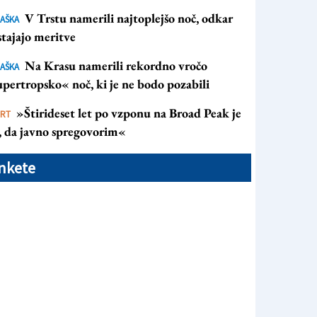
V Trstu namerili najtoplejšo noč, odkar
AŠKA
tajajo meritve
Na Krasu namerili rekordno vročo
AŠKA
pertropsko« noč, ki je ne bodo pozabili
»Štirideset let po vzponu na Broad Peak je
ORT
s, da javno spregovorim«
nkete