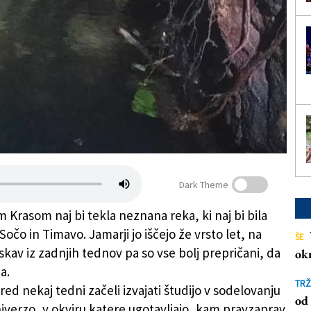
Dark Theme
 Krasom naj bi tekla neznana reka, ki naj bi bila
očo in Timavo. Jamarji jo iščejo že vrsto let, na
ŠE
skav iz zadnjih tednov pa so vse bolj prepričani, da
ok
a.
TRŽ
red nekaj tedni začeli izvajati študijo v sodelovanju
od 
niverzo, v okviru katere ugotavljajo, kam pravzaprav