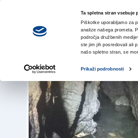
Ta spletna stran vsebuje 
VREME
četrtek,
DANES
Piškotke uporabljamo za pr
6. avgusta 2026
analize našega prometa. Po
področja družbenih medijev,
ste jim jih posredovali ali 
Pod Krasom nezna
našo spletno stran, se mora
4. avg. 2018 | 19:15
Prikaži podrobnosti