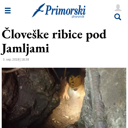
Novice
Tržaška
Človeške ribice pod
Goriška
Jamljami
Kultura
Šport
3. sep. 2018 | 18:38
Še
Vreme
V Kioskih
Uredništvo
Oglasi