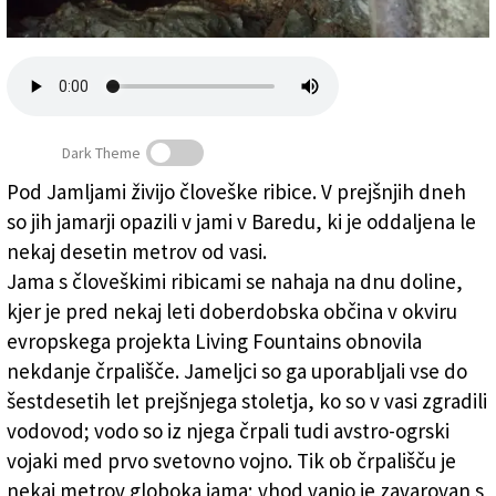
Založnik
Zadruga PD
Naročnine
Dark Theme
Pod Jamljami živijo človeške ribice. V prejšnjih dneh
so jih jamarji opazili v jami v Baredu, ki je oddaljena le
Človeške ribice pod Jamljami
nekaj desetin metrov od vasi.
Jama s človeškimi ribicami se nahaja na dnu doline,
kjer je pred nekaj leti doberdobska občina v okviru
evropskega projekta Living Fountains obnovila
nekdanje črpališče. Jameljci so ga uporabljali vse do
šestdesetih let prejšnjega stoletja, ko so v vasi zgradili
vodovod; vodo so iz njega črpali tudi avstro-ogrski
vojaki med prvo svetovno vojno. Tik ob črpališču je
nekaj metrov globoka jama; vhod vanjo je zavarovan s