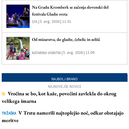
Na Gradu Kromberk se začenja slovenski del
festivala Glasbe sveta
5. avg. 2026 | 11:31
STA |
Od mizarstva, do glasbe, čebelic in zelišč
5. avg. 2026 | 11:09
KATARINA VISINTIN |
NAJBOLJ BRANO
NAJNOVEJŠE NOVICE
Vročina se bo, kot kaže, povečini zavlekla do okrog
ŠE
velikega šmarna
V Trstu namerili najtoplejšo noč, odkar obstajajo
TRŽAŠKA
meritve