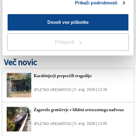
Prikaži podrobnosti
Za branje in pisanje komentarjev
je potrebna prijava
Dovoli vse piškotke
Prilagodi
Več novic
Karabinjerji preprečili tragedijo
5. avg. 2026 | 12:36
SPLETNO UREDNIŠTVO |
Zagorelo grmičevje v bližini avtocestnega nadvoza
5. avg. 2026 | 12:05
SPLETNO UREDNIŠTVO |