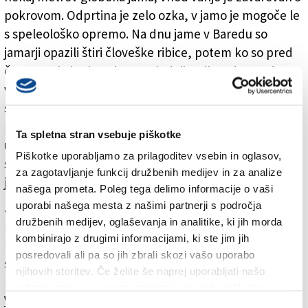
pokrovom. Odprtina je zelo ozka, v jamo je mogoče le
s speleološko opremo. Na dnu jame v Baredu so
jamarji opazili štiri človeške ribice, potem ko so pred
časom nekaj primerkov zagledali tudi na dnu vodnega
vira pri Komarjih. Za človeške ribice pri Komarjih so
sicer vedeli tudi domačini, medtem ko njihova
prisotnost ob robu Jamelj v Baredu doslej še ni bila
Ta spletna stran vsebuje piškotke
ugotovljena. Znano je sicer, da človeške ribice živijo
Piškotke uporabljamo za prilagoditev vsebin in oglasov,
samo v neonesnaženi vodi, kar pomeni, da je
za zagotavljanje funkcij družbenih medijev in za analize
jameljsko podzemlje iz okoljskega vidika neoporečno.
našega prometa. Poleg tega delimo informacije o vaši
uporabi našega mesta z našimi partnerji s področja
Jamarji so se v jamo v Baredu spustili v okviru projekta
družbenih medijev, oglaševanja in analitike, ki jih morda
raziskovanja doberdobskega Krasa, ki ga vodijo že
kombinirajo z drugimi informacijami, ki ste jim jih
nekaj mesecev. Pri raziskovalnem projektu sodeluje
posredovali ali pa so jih zbrali skozi vašo uporabo
sedem jamarskih društev, med katerimi so tudi Kraški
njihovih storitev. Če želite še naprej uporabljati našo
krti, Univerza v Trstu in podjetje Acegas.
spletno stran, se morate strinjati z uporabo piškotkov.
Več v današnjem (torkovem) Primorskem dnevniku.