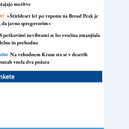
tajajo meritve
»Štirideset let po vzponu na Broad Peak je
ORT
s, da javno spregovorim«
S petkovimi nevihtami se bo vročina zmanjšala
 delno in prehodno
Na vzhodnem Krasu sta se v desetih
AŠKA
nutah vnela dva požara
nkete