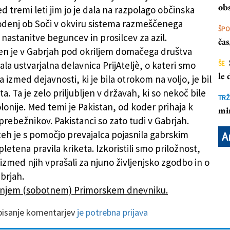
 italijanščine
obs
d tremi leti jim jo je dala na razpolago občinska
denj ob Soči v okviru sistema razmeščenega
ŠP
 nastanitve beguncev in prosilcev za azil.
ča
den je v Gabrjah pod okriljem domačega društva
la ustvarjalna delavnica PrijAteljè, o kateri smo
ŠE
le
a izmed dejavnosti, ki je bila otrokom na voljo, je bil
ta. Ta je zelo priljubljen v državah, ki so nekoč bile
TRŽ
lonije. Med temi je Pakistan, od koder prihaja k
mi
prebežnikov. Pakistanci so zato tudi v Gabrjah.
teh je s pomočjo prevajalca pojasnila gabrskim
A
etena pravila kriketa. Izkoristili smo priložnost,
izmed njih vprašali za njuno življenjsko zgodbo in o
brjah.
šnjem (sobotnem) Primorskem dnevniku.
 pisanje komentarjev
je potrebna prijava