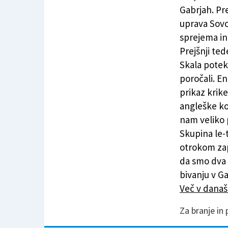
Občutijo pomanjkanje javnih prevozov in tečaja
Gabrjah. Pre
uprava Sovo
sprejema in
Prejšnji te
Skala poteka
poročali. En
prikaz krike
angleške ko
nam veliko 
Skupina le-
otrokom zapl
da smo dva 
bivanju v Ga
Več v dana
Za branje in