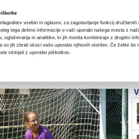
piškotke
ilagoditev vsebin in oglasov, za zagotavljanje funkcij družbenih 
leg tega delimo informacije o vaši uporabi našega mesta z našim
NOVICE
TRŽAŠKA
GORIŠKA
KULTURA
ŠPORT
ŠE
 oglaševanja in analitike, ki jih morda kombinirajo z drugimi inf
pa so jih zbrali skozi vašo uporabo njihovih storitev. Če želite še 
nje javnih prevozov
te strinjati z uporabo piškotkov.
ine
V