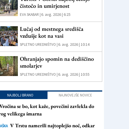
čistočo in umirjenost
6. avg. 2026 | 6:25
EVA SKABAR |
Lučaj od mestnega središča
vzdušje kot na vasi
6. avg. 2026 | 10:14
SPLETNO UREDNIŠTVO |
Ohranjajo spomin na dediščino
smolarjev
6. avg. 2026 | 10:55
SPLETNO UREDNIŠTVO |
NAJBOLJ BRANO
NAJNOVEJŠE NOVICE
Vročina se bo, kot kaže, povečini zavlekla do
rog velikega šmarna
V Trstu namerili najtoplejšo noč, odkar
AŠKA