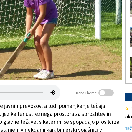
Dark Theme
 javnih prevozov, a tudi pomanjkanje tečaja
ŠE
a jezika ter ustreznega prostora za sprostitev in
ok
o glavne težave, s katerimi se spopadajo prosilci za
nastanjeni v nekdanji karabinjerski vojašnici v
TRŽ