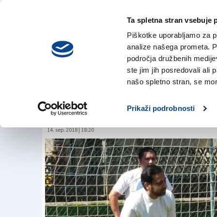
Ta spletna stran vsebuje 
VREME
četrtek,
DANES
Piškotke uporabljamo za pr
6. avgusta 2026
analize našega prometa. Po
področja družbenih medijev,
ste jim jih posredovali ali 
Občutijo pomanjka
našo spletno stran, se mora
in tečaja italijanšč
Prikaži podrobnosti
14. sep. 2018 | 18:20