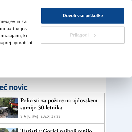
Prijava
Dovoli vse piškotke
medijev in za
Iskanje
V Kioskih
i partnerji s
Prilagodi
ormacijami, ki
naprej uporabljati
eč novic
Policisti za požare na ajdovskem
sumijo 30-letnika
6. avg. 2026 | 17:33
STA |
Turisti v Gorici najbolj cenijo