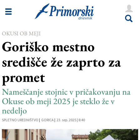
Novice
Tržaška
OKUSI OB MEJI
Goriška
Goriško mestno
Kultura
središče že zaprto za
Šport
promet
Še
Vreme
Nameščanje stojnic v pričakovanju na
Okuse ob meji 2025 je steklo že v
V Kioskih
nedeljo
SPLETNO UREDNIŠTVO
|
GORICA
|
23. sep. 2025 | 8:40
Uredništvo
Oglasi