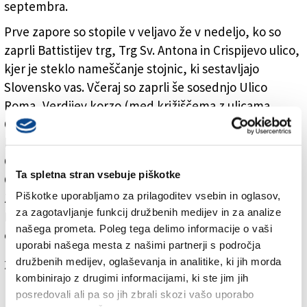
septembra.
Prve zapore so stopile v veljavo že v nedeljo, ko so
zaprli Battistijev trg, Trg Sv. Antona in Crispijevo ulico,
kjer je steklo nameščanje stojnic, ki sestavljajo
Slovensko vas. Včeraj so zaprli še sosednjo Ulico
Roma, Verdijev korzo (med križiščema z ulicama
Oberdan in Diaz), Ulico De Gasperi, trg pred mestno
hišo, Travnik, ulice Oberdan, Morelli, Contavalle,
Garibaldi, Marconi, Monache, Rabatta, Colobini,Diaz,
Ta spletna stran vsebuje piškotke
Cadorna, Petrarca, Rismondo, Boccaccio in Dante.
Piškotke uporabljamo za prilagoditev vsebin in oglasov,
Zapore že veljajo tudi na Trgu Sv. Hilarija, na Korzu
za zagotavljanje funkcij družbenih medijev in za analize
Italia (med ulicama Diaz in IXagosto), v Raštelu in na
našega prometa. Poleg tega delimo informacije o vaši
območju nekdanje tržnice na debelo.
uporabi našega mesta z našimi partnerji s področja
družbenih medijev, oglaševanja in analitike, ki jih morda
Za branje in pisanje komentarjev
je potrebna prijava
kombinirajo z drugimi informacijami, ki ste jim jih
posredovali ali pa so jih zbrali skozi vašo uporabo