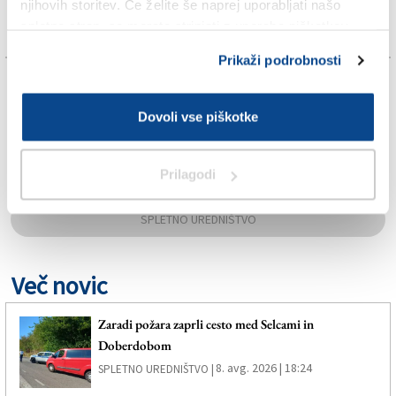
njihovih storitev. Če želite še naprej uporabljati našo
spletno stran, se morate strinjati z uporabo piškotkov.
Prikaži podrobnosti
TAGS:
Dovoli vse piškotke
GORICA
Prilagodi
OKUSI OB MEJI
SPLETNO UREDNIŠTVO
Več novic
Zaradi požara zaprli cesto med Selcami in
Doberdobom
8. avg. 2026 | 18:24
SPLETNO UREDNIŠTVO |