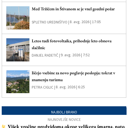
Med Tržičem in Štivanom se je vnel gozdni požar
8. avg. 2026 | 17:05
SPLETNO UREDNIŠTVO |
Letos tudi fotovoltaika, prihodnje leto obnova
slačilnic
9. avg. 2026 | 7:52
DANJEL RADETIČ |
Iščejo vsebine za novo poglavje poslopja: tokrat v
znamenju turizma
8. avg. 2026 | 6:25
PETRA CIGLIC |
NAJBOLJ BRANO
NAJNOVEJŠE NOVICE
Višek vročine predvidoma okrog velikega šmarna, nato
ŠE