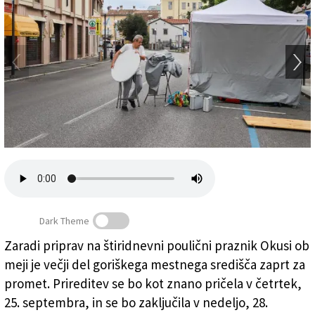
Založnik
Zadruga PD
Naročnine
Dark Theme
Zaradi priprav na štiridnevni poulični praznik Okusi ob
meji je večji del goriškega mestnega središča zaprt za
promet. Prireditev se bo kot znano pričela v četrtek,
25. septembra, in se bo zaključila v nedeljo, 28.