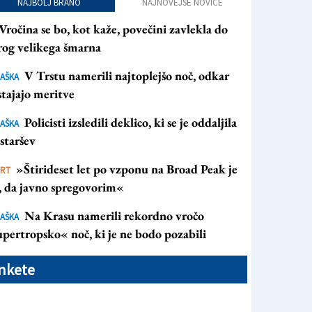
NAJBOLJ BRANO
NAJNOVEJŠE NOVICE
Vročina se bo, kot kaže, povečini zavlekla do
rog velikega šmarna
V Trstu namerili najtoplejšo noč, odkar
AŠKA
tajajo meritve
Policisti izsledili deklico, ki se je oddaljila
AŠKA
staršev
»Štirideset let po vzponu na Broad Peak je
ORT
s, da javno spregovorim«
Na Krasu namerili rekordno vročo
AŠKA
pertropsko« noč, ki je ne bodo pozabili
nkete