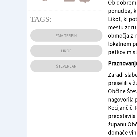
Ob dobrem v
ponudba, ka
TAGS:
Likof, ki p
mestu združ
Na Likofu so predstavili novo letino repreze
območja z n
EMA TERPIN
lokalnem pr
LIKOF
petkovim sl
Praznovanje
ŠTEVERJAN
Zaradi slab
preselili v 
Občine Štev
nagovorila 
Kocijančič.
predstavila
županu Obči
domače vino