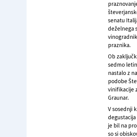
praznovanje
števerjansko
senatu Itali
deželnega s
vinogradnik
praznika.
Ob zaključk
sedmo letin
nastalo z n
podobe Štev
vinifikacije
Graunar.
V sosednji 
degustacija
je bil na p
so si obisk