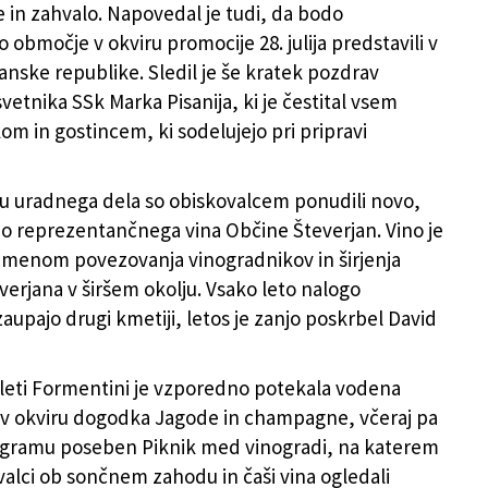
 in zahvalo. Napovedal je tudi, da bodo
 območje v okviru promocije 28. julija predstavili v
janske republike. Sledil je še kratek pozdrav
vetnika SSk Marka Pisanija, ki je čestital vsem
om in gostincem, ki sodelujejo pri pripravi
u uradnega dela so obiskovalcem ponudili novo,
o reprezentančnega vina Občine Števerjan. Vino je
amenom povezovanja vinogradnikov in širjenja
erjana v širšem okolju. Vsako leto nalogo
 zaupajo drugi kmetiji, letos je zanjo poskrbel David
kleti Formentini je vzporedno potekala vodena
 v okviru dogodka Jagode in champagne, včeraj pa
rogramu poseben Piknik med vinogradi, na katerem
ovalci ob sončnem zahodu in čaši vina ogledali