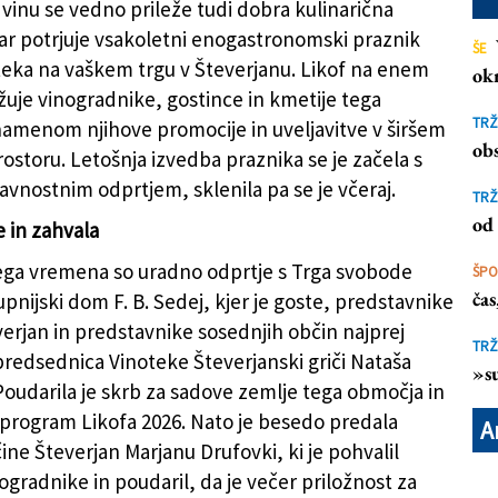
inu se vedno prileže tudi dobra kulinarična
r potrjuje vsakoletni enogastronomski praznik
ŠE
oteka na vaškem trgu v Števerjanu. Likof na enem
ok
uje vinogradnike, gostince in kmetije tega
ntančnega vina (TIBALDI)
TRŽ
amenom njihove promocije in uveljavitve v širšem
obs
ostoru. Letošnja izvedba praznika se je začela s
avnostnim odprtjem, sklenila pa se je včeraj.
TRŽ
od 
 in zahvala
ega vremena so uradno odprtje s Trga svobode
ŠP
ča
župnijski dom F. B. Sedej, kjer je goste, predstavnike
erjan in predstavnike sosednjih občin najprej
TRŽ
predsednica Vinoteke Števerjanski griči Nataša
»su
 Poudarila je skrb za sadove zemlje tega območja in
 program Likofa 2026. Nato je besedo predala
A
ne Števerjan Marjanu Drufovki, ki je pohvalil
gradnike in poudaril, da je večer priložnost za