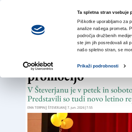
Ta spletna stran vsebuje 
VREME
sobota,
DANES
Piškotke uporabljamo za pr
8. avgusta 2026
analize našega prometa. Po
področja družbenih medijev,
ste jim jih posredovali ali 
LIKOF
našo spletno stran, se mora
Na Likofu skrb za 
Prikaži podrobnosti
promocijo
V Števerjanu je v petek in soboto
Predstavili so tudi novo letino 
EMA TERPIN
|
ŠTEVERJAN
|
7. jun. 2026 | 7:55