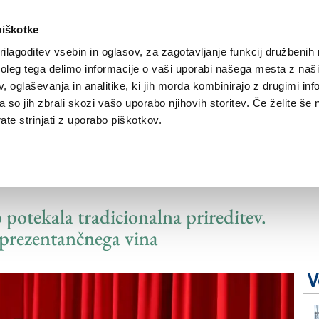
piškotke
ilagoditev vsebin in oglasov, za zagotavljanje funkcij družbenih 
leg tega delimo informacije o vaši uporabi našega mesta z našim
NOVICE
TRŽAŠKA
GORIŠKA
KULTURA
ŠPORT
ŠE
 oglaševanja in analitike, ki jih morda kombinirajo z drugimi inf
pa so jih zbrali skozi vašo uporabo njihovih storitev. Če želite še 
te strinjati z uporabo piškotkov.
sadove zemlje in
 potekala tradicionalna prireditev.
reprezentančnega vina
V