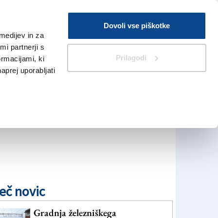
Prijava
Dovoli vse piškotke
medijev in za
Iskanje
V Kioskih
i partnerji s
Prilagodi
ormacijami, ki
naprej uporabljati
eč novic
Gradnja železniškega