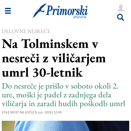
Novice
Tržaška
DELOVNE NESREČE
Goriška
Na Tolminskem v
Kultura
nesreči z viličarjem
Šport
umrl 30-letnik
Še
Vreme
Do nesreče je prišlo v soboto okoli 2.
ure, moški je padel z zadnjega dela
V Kioskih
viličarja in zaradi hudih poškodb umrl
STA
|
MOST NA SOČI
|
8. jun. 2026 | 12:49
Uredništvo
Oglasi