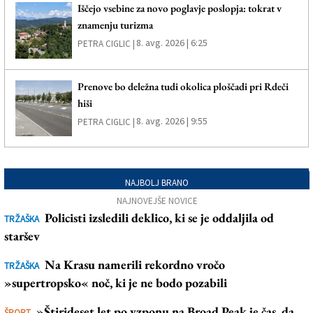
Iščejo vsebine za novo poglavje poslopja: tokrat v
znamenju turizma
8. avg. 2026 | 6:25
PETRA CIGLIC |
Prenove bo deležna tudi okolica ploščadi pri Rdeči
hiši
8. avg. 2026 | 9:55
PETRA CIGLIC |
NAJBOLJ BRANO
NAJNOVEJŠE NOVICE
Policisti izsledili deklico, ki se je oddaljila od
TRŽAŠKA
staršev
Na Krasu namerili rekordno vročo
TRŽAŠKA
»supertropsko« noč, ki je ne bodo pozabili
»Štirideset let po vzponu na Broad Peak je čas, da
ŠPORT