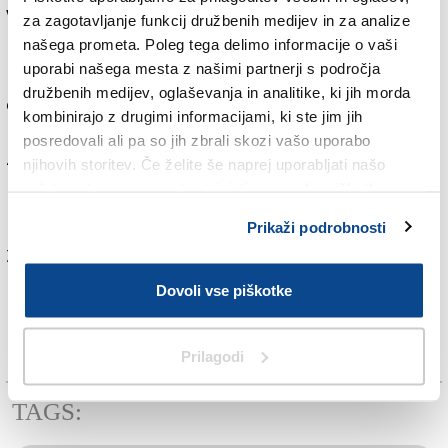
vzrok smrti. Prav tako so policisti o nesreči obvestili
za zagotavljanje funkcij družbenih medijev in za analize
pristojno delovno inšpekcijsko službo.
našega prometa. Poleg tega delimo informacije o vaši
uporabi našega mesta z našimi partnerji s področja
Policija nadaljuje zbiranje obvestil in ugotavljanje vseh
družbenih medijev, oglaševanja in analitike, ki jih morda
okoliščin nesreče. Preiskava poteka v smeri suma
kombinirajo z drugimi informacijami, ki ste jim jih
kaznivega dejanja povzročitve smrti iz malomarnosti.
posredovali ali pa so jih zbrali skozi vašo uporabo
Zaradi interesa preiskave in varstva osebnih podatkov
njihovih storitev. Če želite še naprej uporabljati našo
na policiji dodatnih informacij trenutno ne morejo
spletno stran, se morate strinjati z uporabo piškotkov.
posredovati.
Prikaži podrobnosti
Za branje in pisanje komentarjev
je potrebna prijava
Dovoli vse piškotke
Prilagodi
TAGS: