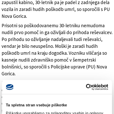
zapustil kabino, 30-letnik pa je padel z zadnjega dela
vozila in zaradi hudih poškodb umrl, so sporočili s PU
Nova Gorica.
Prisotni so poškodovanemu 30-letniku nemudoma
nudili prvo pomoč in ga oživljali do prihoda reševalcev.
Po prihodu so oživljanje nadaljevali tudi reševalci,
vendar je bilo neuspešno. Moški je zaradi hudih
poškodb umrl na kraju dogodka. Vozniku viličarja so
kasneje nudili zdravniško pomoč v šempetrski
bolnišnici, so sporočili s Policijske uprave (PU) Nova
Gorica.
Na kraju dogodka so bili policisti in kriminalisti, ki so o
dogodku obvestili tudi preiskovalnega sodnika
okrožnega sodišča in okrožno državno tožilko v Novi
Gorici. Odrejena je bila sodna obdukcija na Inštitutu za
Ta spletna stran vsebuje piškotke
sodno medicino v Ljubljani, da bi ugotovili natančen
Piškotke uporabljamo za prilagoditev vsebin in oglasov,