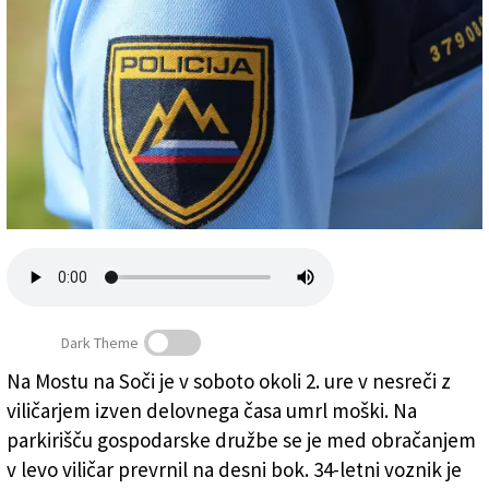
Založnik
Zadruga PD
Naročnine
Dark Theme
Na Mostu na Soči je v soboto okoli 2. ure v nesreči z
Dogajanje preiskuje slovenska policija
(
Uradna FB stran
viličarjem izven delovnega časa umrl moški. Na
slovenske policije
)
parkirišču gospodarske družbe se je med obračanjem
v levo viličar prevrnil na desni bok. 34-letni voznik je