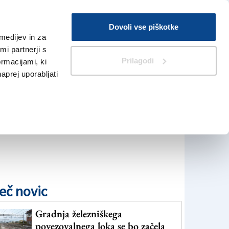
Prijava
Dovoli vse piškotke
medijev in za
Iskanje
V Kioskih
i partnerji s
Prilagodi
ormacijami, ki
naprej uporabljati
eč novic
Gradnja železniškega
povezovalnega loka se bo začela