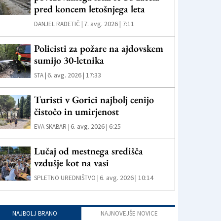
pred koncem letošnjega leta
7. avg. 2026 | 7:11
DANJEL RADETIČ |
Policisti za požare na ajdovskem
sumijo 30-letnika
6. avg. 2026 | 17:33
STA |
Turisti v Gorici najbolj cenijo
čistočo in umirjenost
6. avg. 2026 | 6:25
EVA SKABAR |
Lučaj od mestnega središča
vzdušje kot na vasi
6. avg. 2026 | 10:14
SPLETNO UREDNIŠTVO |
NAJBOLJ BRANO
NAJNOVEJŠE NOVICE