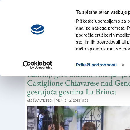
Ta spletna stran vsebuje 
VREME
petek,
DANES
Piškotke uporabljamo za pr
7. avgusta 2026
analize našega prometa. Po
področja družbenih medijev,
ste jim jih posredovali ali 
VITOVSKA IN MORJE
našo spletno stran, se mora
Na Vrhu v znamenju
Prikaži podrobnosti
Letošnji gost kraških vinarjev je
Castiglione Chiavarese nad Geno
gostujoča gostilna La Brinca
ALEŠ WALTRITSCH
|
VRH
|
3. jul. 2023 | 9:08