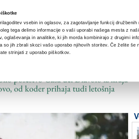
piškotke
ilagoditev vsebin in oglasov, za zagotavljanje funkcij družbenih 
leg tega delimo informacije o vaši uporabi našega mesta z našim
NOVICE
TRŽAŠKA
GORIŠKA
KULTURA
ŠPORT
ŠE
 oglaševanja in analitike, ki jih morda kombinirajo z drugimi inf
pa so jih zbrali skozi vašo uporabo njihovih storitev. Če želite še 
te strinjati z uporabo piškotkov.
 vitovske in Ligurije
 bilo posestvo Casa del Diavolo iz kraja
vo, od koder prihaja tudi letošnja
V