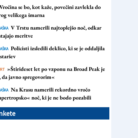
Vročina se bo, kot kaže, povečini zavlekla do
rog velikega šmarna
otagonisti uspelega večera (FOTO ALEŠ WALTRITSCH)
V Trstu namerili najtoplejšo noč, odkar
AŠKA
tajajo meritve
Policisti izsledili deklico, ki se je oddaljila
AŠKA
staršev
»Štirideset let po vzponu na Broad Peak je
ORT
s, da javno spregovorim«
Na Krasu namerili rekordno vročo
AŠKA
pertropsko« noč, ki je ne bodo pozabili
nkete