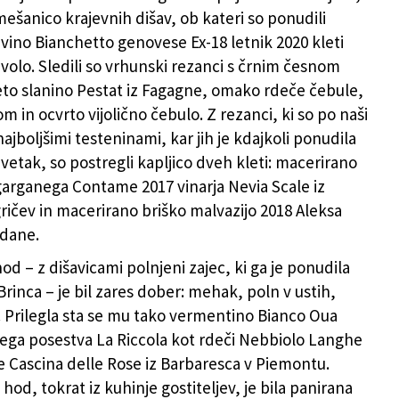
ešanico krajevnih dišav, ob kateri so ponudili
vino Bianchetto genovese Ex-18 letnik 2020 kleti
avolo. Sledili so vrhunski rezanci s črnim česnom
to slanino Pestat iz Fagagne, omako rdeče čebule,
 in ocvrto vijolično čebulo. Z rezanci, ki so po naši
jboljšimi testeninami, kar jih je kdajkoli ponudila
etak, so postregli kapljico dveh kleti: macerirano
arganega Contame 2017 vinarja Nevia Scale iz
ričev in macerirano briško malvazijo 2018 Aleksa
edane.
hod – z dišavicami polnjeni zajec, ki ga je ponudila
Brinca – je bil zares dober: mehak, poln v ustih,
Prilegla sta se mu tako vermentino Bianco Oua
kega posestva La Riccola kot rdeči Nebbiolo Langhe
e Cascina delle Rose iz Barbaresca v Piemontu.
 hod, tokrat iz kuhinje gostiteljev, je bila panirana