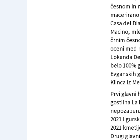
česnom in m
macerirano 
Casa del Di
Macino, mle
črnim česnom
oceni med na
Lokanda Dev
belo 100% g
Evganskih g
Klinca iz M
Prvi glavni 
gostilna La 
nepozaben. 
2021 ligurs
2021 kmetij
Drugi glavni