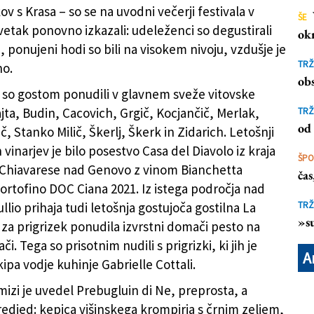
v s Krasa – so se na uvodni večerji festivala v
ŠE
etak ponovno izkazali: udeleženci so degustirali
ok
, ponujeni hodi so bili na visokem nivoju, vzdušje je
ak (BUMBACA)
Pr
TRŽ
no.
obs
 so gostom ponudili v glavnem sveže vitovske
jta, Budin, Cacovich, Grgič, Kocjančič, Merlak,
TRŽ
od 
č, Stanko Milič, Škerlj, Škerk in Zidarich. Letošnji
 vinarjev je bilo posestvo Casa del Diavolo iz kraja
ŠP
 Chiavarese nad Genovo z vinom Bianchetta
ča
rtofino DOC Ciana 2021. Iz istega področja nad
llio prihaja tudi letošnja gostujoča gostilna La
TRŽ
»su
e za prigrizek ponudila izvrstni domači pesto na
či. Tega so prisotnim nudili s prigrizki, ki jih je
A
kipa vodje kuhinje Gabrielle Cottali.
mizi je uvedel Prebugluin di Ne, preprosta, a
edjed: kepica višinskega krompirja s črnim zeljem,