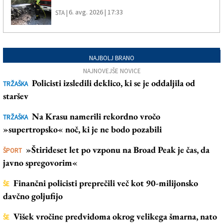
6. avg. 2026 | 17:33
STA |
NAJBOLJ BRANO
NAJNOVEJŠE NOVICE
Policisti izsledili deklico, ki se je oddaljila od
TRŽAŠKA
staršev
Na Krasu namerili rekordno vročo
TRŽAŠKA
»supertropsko« noč, ki je ne bodo pozabili
»Štirideset let po vzponu na Broad Peak je čas, da
ŠPORT
javno spregovorim«
Finančni policisti preprečili več kot 90-milijonsko
ŠE
davčno goljufijo
Višek vročine predvidoma okrog velikega šmarna, nato
ŠE