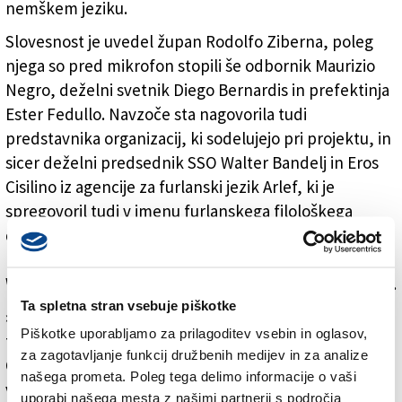
nemškem jeziku.
Slovesnost je uvedel župan Rodolfo Ziberna, poleg
njega so pred mikrofon stopili še odbornik Maurizio
Negro, deželni svetnik Diego Bernardis in prefektinja
Ester Fedullo. Navzoče sta nagovorila tudi
predstavnika organizacij, ki sodelujejo pri projektu, in
sicer deželni predsednik SSO Walter Bandelj in Eros
Cisilino iz agencije za furlanski jezik Arlef, ki je
spregovoril tudi v imenu furlanskega filološkega
društva. Med udeleženci svečanosti sta bila tudi
predsednik slovenske konzulte pri goriški občini Aleš
Waltritsch in pokrajinski sekretar SSk David Grinovero.
Ta spletna stran vsebuje piškotke
»Vsak Goričan pozna oz. bi moral poznati nekaj besed
Piškotke uporabljamo za prilagoditev vsebin in oglasov,
tudi v furlanščini, slovenščini in nemščini,« je poudaril
za zagotavljanje funkcij družbenih medijev in za analize
Cisilino, medtem ko je Bandelj opozoril, da v Gorici od
našega prometa. Poleg tega delimo informacije o vaši
vedno sobivajo različni jeziki in kulture, pri čemer
uporabi našega mesta z našimi partnerji s področja