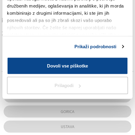
ravno različnost predstavlja neprecenljivo bogastvo.
družbenih medijev, oglaševanja in analitike, ki jih morda
Pomen ohranjanja goriškega jezikovne raznolikosti je
kombinirajo z drugimi informacijami, ki ste jim jih
izpostavil tudi sam župan Ziberna
posredovali ali pa so jih zbrali skozi vašo uporabo
njihovih storitev. Če želite še naprej uporabljati našo
Za branje in pisanje komentarjev
je potrebna prijava
spletno stran, se morate strinjati z uporabo piškotkov.
Prikaži podrobnosti
Dovoli vse piškotke
TAGS:
Prilagodi
DANJEL RADETIČ
GORICA
USTAVA