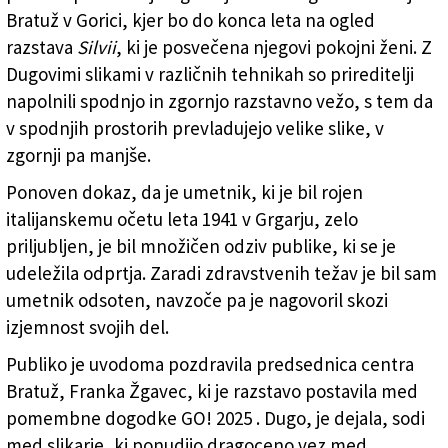
Bratuž v Gorici, kjer bo do konca leta na ogled
razstava
Silvii
, ki je posvečena njegovi pokojni ženi. Z
Dugovimi slikami v različnih tehnikah so prireditelji
napolnili spodnjo in zgornjo razstavno vežo, s tem da
v spodnjih prostorih prevladujejo velike slike, v
zgornji pa manjše.
Ponoven dokaz, da je umetnik, ki je bil rojen
italijanskemu očetu leta 1941 v Grgarju, zelo
priljubljen, je bil množičen odziv publike, ki se je
udeležila odprtja. Zaradi zdravstvenih težav je bil sam
umetnik odsoten, navzoče pa je nagovoril skozi
izjemnost svojih del.
Publiko je uvodoma pozdravila predsednica centra
Bratuž, Franka Žgavec, ki je razstavo postavila med
pomembne dogodke GO! 2025 . Dugo, je dejala, sodi
med slikarje, ki ponudijo dragoceno vez med