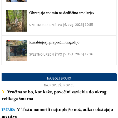
Ohranjajo spomin na dediščino smolarjev
6. avg. 2026 | 10:55
SPLETNO UREDNIŠTVO |
Karabinjerji preprečili tragedijo
5. avg. 2026 | 12:36
SPLETNO UREDNIŠTVO |
NAJBOLJ BRANO
NAJNOVEJŠE NOVICE
Vročina se bo, kot kaže, povečini zavlekla do okrog
ŠE
velikega šmarna
V Trstu namerili najtoplejšo noč, odkar obstajajo
TRŽAŠKA
meritve