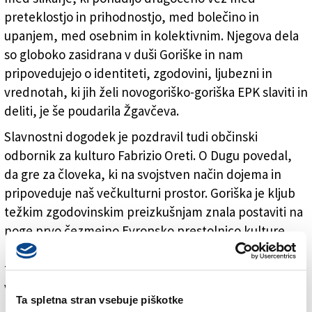
preteklostjo in prihodnostjo, med bolečino in
upanjem, med osebnim in kolektivnim. Njegova dela
so globoko zasidrana v duši Goriške in nam
pripovedujejo o identiteti, zgodovini, ljubezni in
vrednotah, ki jih želi novogoriško-goriška EPK slaviti in
deliti, je še poudarila Žgavčeva.
Slavnostni dogodek je pozdravil tudi občinski
odbornik za kulturo Fabrizio Oreti. O Dugu povedal,
da gre za človeka, ki na svojstven način dojema in
pripoveduje naš večkulturni prostor. Goriška je kljub
težkim zgodovinskim preizkušnjam znala postaviti na
noge prvo čezmejno Evropsko prestolnico kulture,
kar je zgled za vso Evropo. S tega vidika je pohvalil
tudi KC Bratuž, da se je znal na aktiven način vključiti
v dogajanje GO! 2025.
Ta spletna stran vsebuje piškotke