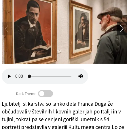
Založnik
Zadruga PD
Naročnine
Dark Theme
Ljubitelji slikarstva so lahko dela Franca Duga že
občudovali v številnih likovnih galerijah po Italiji in v
tujini, tokrat pa se cenjeni goriški umetnik s 54
portreti predstavlja v galeriji Kulturnega centra Lojze