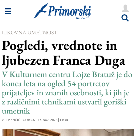
Novice
Tržaška
LIKOVNA UMETNOST
Goriška
Pogledi, vrednote in
Kultura
ljubezen Franca Duga
Šport
Še
V Kulturnem centru Lojze Bratuž je do
konca leta na ogled 54 portretov
Vreme
prijateljev in znanih osebnosti, ki jih je
V Kioskih
z različnimi tehnikami ustvaril goriški
umetnik
VILI PRINČIČ
|
GORICA
|
17. nov. 2025 | 11:38
Uredništvo
Oglasi