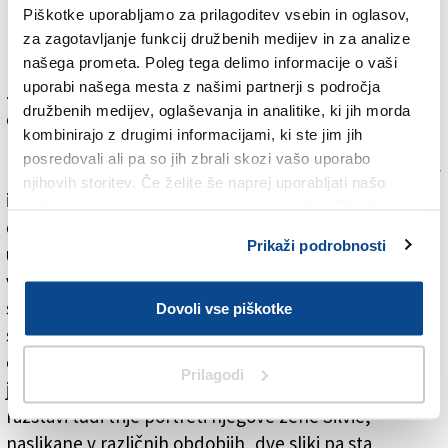
Pestra in raznolika
Piškotke uporabljamo za prilagoditev vsebin in oglasov,
Bolj podrobno sta o Dugu spregovorila umetnostni
za zagotavljanje funkcij družbenih medijev in za analize
našega prometa. Poleg tega delimo informacije o vaši
kritik Giancarlo Pauletto v italijanščini in umetnostni
uporabi našega mesta z našimi partnerji s področja
zgodovinar Saša Quinzi v slovenščini. Oba sta razstavo
družbenih medijev, oglaševanja in analitike, ki jih morda
ocenila kot prvovrstno, saj prinaša pomemben del
kombinirajo z drugimi informacijami, ki ste jim jih
bogatega slikarjevega opusa. V KC Bratuž so na ogled
posredovali ali pa so jih zbrali skozi vašo uporabo
portreti umetnikov, prijateljev, pisateljev, glasbenikov
njihovih storitev. Če želite še naprej uporabljati našo
iz preteklosti in sedanjosti, katerih obraze, poglede in
spletno stran, se morate strinjati z uporabo piškotkov.
drže je Dugo ujel z izjemno natančnostjo. Pri tem je
Prikaži podrobnosti
uporabljal nekričeče barve, ki obrazom na platnu
vdihnejo svojevrstno izraznost in sporočilnost. Pri
slikanju se je naslonil na različne tehnike: uporabljal je
Dovoli vse piškotke
suho iglo na cinku, grafit na papirju, mešano tehniko,
olje na platnu in papirju, črnilo in svinčnik na papirju,
Prilagodi
jedkanico, oglje in grafit na papirju ... Na ogled so na
razstavi tudi trije portreti njegove žene Silvie,
naslikane v različnih obdobjih, dve sliki pa sta