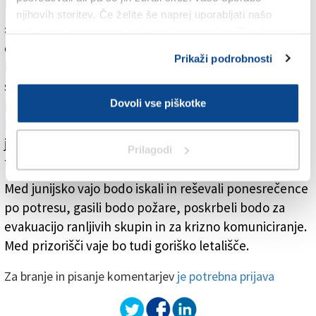
Preizkus sodelovanja
njihovih storitev. Če želite še naprej uporabljati našo
»Vaja je pomembna priložnost za konkreten preizkus
spletno stran, se morate strinjati z uporabo piškotkov.
čezmejnega sodelovanja in za utrditev operativnih
Prikaži podrobnosti
kompetenc, potrebnih za soočanje z izzivi, s katerimi
se naša območja vse pogosteje srečujejo,« je včeraj
poudaril novogoriški župan Samo Turel, medtem ko je
Dovoli vse piškotke
njegov goriški kolega Rodolfo Ziberna opozoril, da se
je med požari na Krasu leta 2022 izkazalo, kako je v
Prilagodi
teh primerih pomembno čezmejno sodelovanje.
Med junijsko vajo bodo iskali in reševali ponesrečence
po potresu, gasili bodo požare, poskrbeli bodo za
evakuacijo ranljivih skupin in za krizno komuniciranje.
Med prizorišči vaje bo tudi goriško letališče.
Za branje in pisanje komentarjev
je potrebna prijava