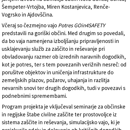
Šempeter-Vrtojba, Miren Kostanjevica, Renče-
Vogrsko in Ajdovščina.
Včeraj so čezmejno vajo
Potres GOin4SAFETY
predstavili na goriški občini. Med drugim so povedali,
da bo vaja namenjena izboljšanju pripravljenosti in
usklajevanju služb za zaščito in reševanje pri
obvladovanju razmer ob izrednih naravnih dogodkih,
kot je potres, ter s tem povezanih verižnih nesreč: od
porušitve objektov in uničenja infrastrukture do
zemeljskih plazov, požarov, uhajanja in razlitja
nevarnih snovi ter drugih dogodkih, tudi v povezavi s
podnebnimi spremembami.
Program projekta je vključeval seminarje za občinske
in regijske štabe civilne zaščite ter prostovoljce iz
sistema zaščite in reševanja, simulacijsko vajo, ki je