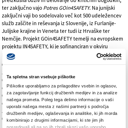
preizkusila odziv in delovanje ob kritičnih dogodkih,
ter zaključno vajo
Potres GOin4SAFETY
. Na junijski
zaključni vaji bo sodelovalo več kot 500 udeležencev
služb zaščite in reševanja iz Slovenije, iz Furlanije-
Julijske krajine in Veneta ter tudi iz Hrvaške ter
Nemčije. Projekt GOin4SAFETY temelji na evropskem
projektu IN4SAFETY, ki je sofinanciran v okviru
programa Interreg Italija–Slovenija.
Organizatorji dogodka so Uprava Republike Slovenije
za zaščito in reševanje - izpostava Nova Gorica,
Ta spletna stran vsebuje piškotke
Gasilska enota Nova Gorica, Občina Gorica, italijanska
Piškotke uporabljamo za prilagoditev vsebin in oglasov,
civilna zaščita in inštitut za mednarodno sociologijo iz
za zagotavljanje funkcij družbenih medijev in za analize
Gorice ISIG. Slednji skrbi tudi za znanstveno in
našega prometa. Poleg tega delimo informacije o vaši
operativno podporo vaji. Kot partnerja pa sta prisotna
uporabi našega mesta z našimi partnerji s področja
Zavarovalnica Triglav in Evropska prestolnica kulture
družbenih medijev, oglaševanja in analitike, ki jih morda
GO! 2025.
kombinirajo z drugimi informacijami, ki ste jim jih
posredovali ali pa so jih zbrali skozi vašo uporabo