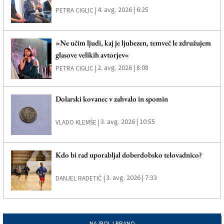
4. avg. 2026 | 6:25
PETRA CIGLIC |
»Ne učim ljudi, kaj je ljubezen, temveč le združujem
glasove velikih avtorjev«
2. avg. 2026 | 8:08
PETRA CIGLIC |
Dolarski kovanec v zahvalo in spomin
3. avg. 2026 | 10:55
VLADO KLEMŠE |
Kdo bi rad uporabljal doberdobsko telovadnico?
3. avg. 2026 | 7:33
DANJEL RADETIČ |
NAJBOLJ BRANO