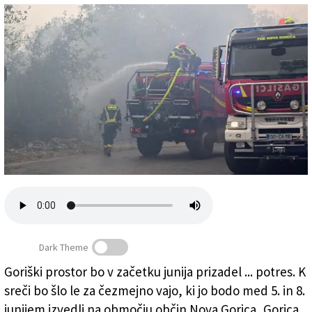
Založnik
Zadruga PD
Naročnine
Dark Theme
Med požari na Krasu so leta 2022 na pomoč pri gašenju
Goriški prostor bo v začetku junija prizadel ... potres. K
na Vrhu, v Dolu in Jamljah priskočili tudi gasilci iz
sreči bo šlo le za čezmejno vajo, ki jo bodo med 5. in 8.
Slovenije (FOTODAMJ@N)
junijem izvedli na območju občin Nova Gorica, Gorica,