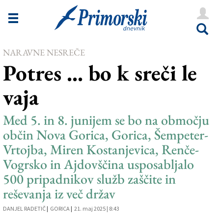
Novice
Tržaška
NARAVNE NESREČE
Goriška
Potres ... bo k sreči le
Kultura
vaja
Šport
Še
Med 5. in 8. junijem se bo na območju
občin Nova Gorica, Gorica, Šempeter-
Vreme
Vrtojba, Miren Kostanjevica, Renče-
V Kioskih
Vogrsko in Ajdovščina usposabljalo
500 pripadnikov služb zaščite in
reševanja iz več držav
Uredništvo
DANJEL RADETIČ
|
GORICA
|
21. maj 2025 | 8:43
Oglasi