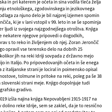
ska in pri katerem je očeta in sina vodila tleča želja
nju etnološkega, zgodovinskega in jezikovnega
odlaga za njuno delo je bil najprej izjemen spomin
čiča, ki je v lani vstopil v 99. leto in se še spominja
r ljudi iz svojega najzgodnejšega otroštva. Knjiga
e nekatere njegove pripovedi o dogodkih,
av s to reko in življenjem ob njej. Zoran Jerončič
igo opravil vse terensko delo na dobrih 25
kolikor jih na reki Idriji sovpada z državno mejo
o in Italijo. Po pripovedovanjih očeta in še enega
 z italijanske strani je lociral in poimensko opisal
mostove, tolmune in pritoke na reki, poleg pa še 38
 slovenski strani meje. Knjigo dopolnjuje tudi
grafsko gradivo.
2019 izšla najina knjiga Nepovabljeni 1915-1917 na
v dolino reke Idrije, sem se zaklel, da je to resnično