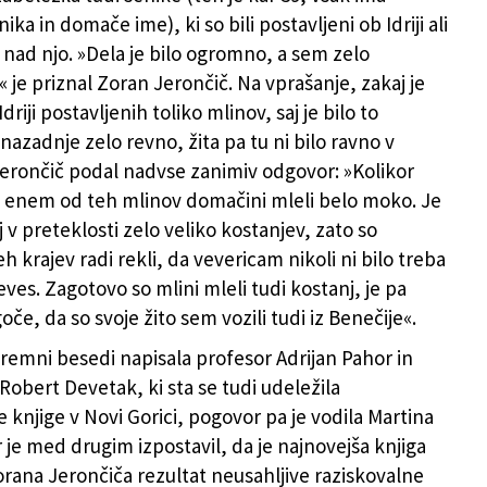
nika in domače ime), ki so bili postavljeni ob Idriji ali
 nad njo. »Dela je bilo ogromno, a sem zelo
 je priznal Zoran Jerončič. Na vprašanje, zakaj je
Idriji postavljenih toliko mlinov, saj je bilo to
azadnje zelo revno, žita pa tu ni bilo ravno v
e Jerončič podal nadvse zanimiv odgovor: »Kolikor
v enem od teh mlinov domačini mleli belo moko. Je
j v preteklosti zelo veliko kostanjev, zato so
eh krajev radi rekli, da vevericam nikoli ni bilo treba
eves. Zagotovo so mlini mleli tudi kostanj, je pa
e, da so svoje žito sem vozili tudi iz Benečije«.
premni besedi napisala profesor Adrijan Pahor in
Robert Devetak, ki sta se tudi udeležila
 knjige v Novi Gorici, pogovor pa je vodila Martina
 je med drugim izpostavil, da je najnovejša knjiga
orana Jerončiča rezultat neusahljive raziskovalne