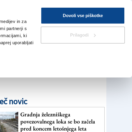
Prijava
Dovoli vse piškotke
medijev in za
Iskanje
V Kioskih
i partnerji s
Prilagodi
ormacijami, ki
naprej uporabljati
eč novic
Gradnja železniškega
povezovalnega loka se bo začela
pred koncem letošnjega leta