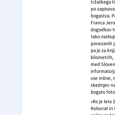
tržaškega ti
po zapisova
bogastva. P
Franca Jeron
dogodkov te
tako vsebuj
povezanih pr
pa je za knj
kilometrih, 
med Slovenij
informatorja
vse mline, 
skednjev na
bogato foto
»Ko je leta 
Kolovrat in 