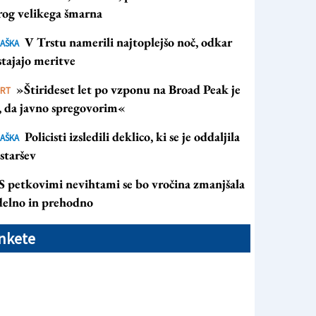
rog velikega šmarna
V Trstu namerili najtoplejšo noč, odkar
AŠKA
tajajo meritve
»Štirideset let po vzponu na Broad Peak je
ORT
s, da javno spregovorim«
Policisti izsledili deklico, ki se je oddaljila
AŠKA
staršev
S petkovimi nevihtami se bo vročina zmanjšala
 delno in prehodno
nkete