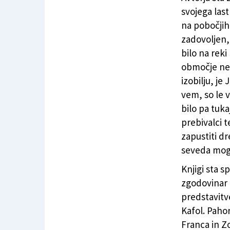
svojega last
na pobočjih
zadovoljen,«
bilo na reki 
območje nen
izobilju, j
vem, so le 
bilo pa tuka
prebivalci t
zapustiti dr
seveda mogoč
Knjigi sta s
zgodovinar 
predstavitve
Kafol. Pahor
Franca in Z