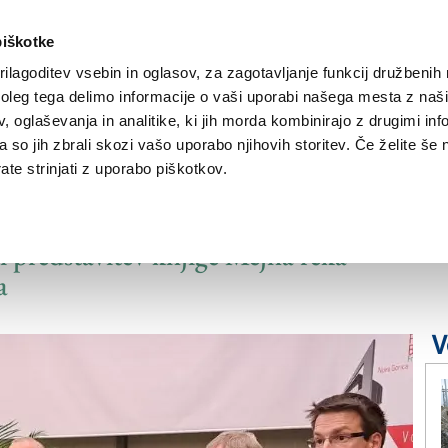
piškotke
ilagoditev vsebin in oglasov, za zagotavljanje funkcij družbenih 
leg tega delimo informacije o vaši uporabi našega mesta z našim
NOVICE
TRŽAŠKA
GORIŠKA
KULTURA
ŠPORT
ŠE
 oglaševanja in analitike, ki jih morda kombinirajo z drugimi inf
pa so jih zbrali skozi vašo uporabo njihovih storitev. Če želite še 
te strinjati z uporabo piškotkov.
a narode in ideologije
i predstavitev knjige Mejna reka
a
V