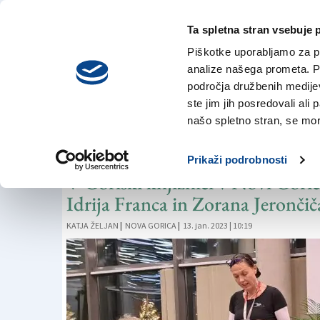
Ta spletna stran vsebuje 
VREME
petek,
DANES
Piškotke uporabljamo za pr
7. avgusta 2026
analize našega prometa. Po
področja družbenih medijev,
ste jim jih posredovali ali 
ZGODOVINA
našo spletno stran, se mora
Reka, ki je ločeval
Prikaži podrobnosti
V Goriški knjižnici v Novi Goric
Idrija Franca in Zorana Jerončič
KATJA ŽELJAN
|
NOVA GORICA
|
13. jan. 2023 | 10:19