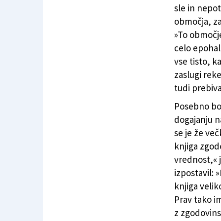
sle in nepo
območja, za 
»To območje 
celo epohal
vse tisto, k
zaslugi rek
tudi prebiva
Posebno bog
dogajanju na
se je že ve
knjiga zgo
vrednost,« 
izpostavil: 
knjiga veli
Prav tako i
z zgodovins