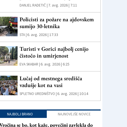
7. avg. 2026 | 7:11
DANJEL RADETIČ |
Policisti za požare na ajdovskem
sumijo 30-letnika
6. avg. 2026 | 17:33
STA |
Turisti v Gorici najbolj cenijo
čistočo in umirjenost
6. avg. 2026 | 6:25
EVA SKABAR |
Lučaj od mestnega središča
vzdušje kot na vasi
6. avg. 2026 | 10:14
SPLETNO UREDNIŠTVO |
NAJBOLJ BRANO
NAJNOVEJŠE NOVICE
Vročina se bo, kot kaže, povečini zavlekla do