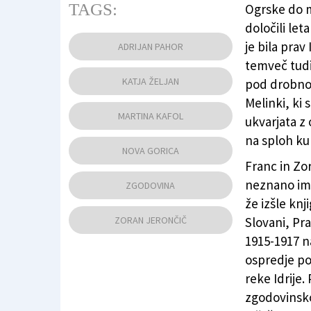
TAGS:
Ogrske do me
določili let
S predstavitve knjige v Bevkovi knjižnici (K.Ž.)
je bila prav
ADRIJAN PAHOR
temveč tudi
KATJA ŽELJAN
pod drobnog
Melinki, ki 
MARTINA KAFOL
ukvarjata z
na sploh ku
NOVA GORICA
Franc in Zo
neznano ime
ZGODOVINA
že izšle knj
ZORAN JERONČIČ
Slovani, Pr
1915-1917 na
ospredje pos
reke Idrije.
zgodovinsko 