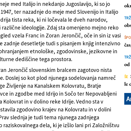
je med Italijo in nekdanjo Jugoslavijo, ki so jo
ok
a 1947, ter nazadnje do meje med Slovenijo in Italijo
TRŽ
 Idrija tista reka, ki ni ločevala le dveh narodov,
obs
 različne ideologije. Zdaj sta omenjeno mejno reko
led vzela Franc in Zoran Jerončič, oče in sin iz vasi
ŠP
se zadnje desetletje tudi s pisanjem knjig intenzivno
ča
 ohranjanjem etnološke, zgodovinske, jezikovne in
TRŽ
lturne dediščine tega prostora.
od 
ran Jerončič slovenskim bralcem zagotovo nista
. Doslej so kot plod njunega sodelovanja namreč
ŠE
le
ige Življenje na Kanalskem Kolovratu, Bratje
avce in zgodbe med Idrijo in Sočo ter Nepovabljeni
A
 Kolovrat in v dolino reke Idrije. Vedno sta v
tavila zgodovino krajev na Kolovratu in v dolini
 Prav slednja je tudi tema njunega zadnjega
raziskovalnega dela, ki je izšlo lani pri Založništvu