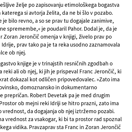
tešljive želje po zapisovanju etimološkega bogastva
katerega si avtorja želita, da ne bi šlo v pozabo.
je bilo revno, a so se prav tu dogajale zanimive,
ne spremembe,« je poudaril Pahor. Dodal je, da je
ar Zoran Jerončič omenja v knjigi, živelo prav po
e Idrije, prav tako pa je ta reka usodno zaznamovala
lce ob njej.
astvo knjige je v trinajstih resničnih zgodbah o
 reki ali ob njej, ki jih je prispeval Franc Jerončič, ki
čkrat dokazal kot odličen pripovedovalec. »Zato ima
dovinsko, domoznansko in dokumentarno
je prepričan. Robert Devetak pa je med drugim
»Prostor ob mejni reki Idriji se hitro prazni, zato ima
ko vrednost, da dogajanja ob njej iztržemo pozabi.
ma vrednost za vsakogar, ki bi ta prostor rad spoznal
kega vidika. Pravzaprav sta Franc in Zoran Jerončič