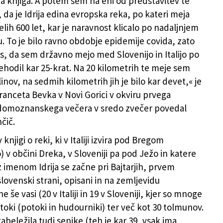
ja knjiga. A potem sem na eni od predstavitev te
l, da je Idrija edina evropska reka, po kateri meja
lih 600 let, kar je naravnost klicalo po nadaljnjem
u. To je bilo ravno obdobje epidemije covida, zato
s, da sem državno mejo med Slovenijo in Italijo po
prehodil kar 25-krat. Na 20 kilometrih te meje sem
inov, na sedmih kilometrih jih je bilo kar devet,« je
Franceta Bevka v Novi Gorici v okviru prvega
 domoznanskega večera v sredo zvečer povedal
čič.
 knjigi o reki, ki v Italiji izvira pod Bregom
 v občini Dreka, v Sloveniji pa pod Ježo in katere
z imenom Idrija se začne pri Bajtarjih, prvem
lovenski strani, opisani in na zemljevidu
e še vasi (20 v Italiji in 19 v Sloveniji, kjer so mnoge
toki (potoki in hudourniki) ter več kot 30 tolmunov.
zabeležila tudi senike (teh je kar 39, vsak ima