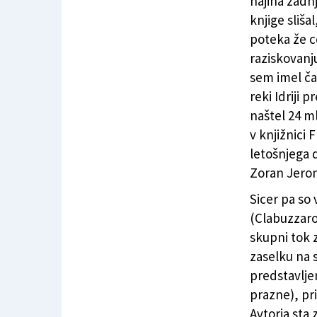
najina zadn
knjige sliša
poteka že ce
raziskovanj
sem imel ča
reki Idriji 
naštel 24 ml
v knjižnici 
letošnjega
Zoran Jeron
Sicer pa so v
(Clabuzzaro)
skupni tok 
zaselku na s
predstavljen
prazne), pri
Avtorja sta 