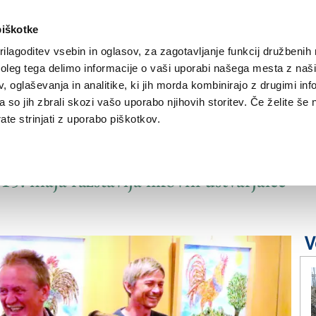
piškotke
ilagoditev vsebin in oglasov, za zagotavljanje funkcij družbenih 
leg tega delimo informacije o vaši uporabi našega mesta z našim
NOVICE
TRŽAŠKA
GORIŠKA
KULTURA
ŠPORT
ŠE
 oglaševanja in analitike, ki jih morda kombinirajo z drugimi inf
pa so jih zbrali skozi vašo uporabo njihovih storitev. Če želite še 
te strinjati z uporabo piškotkov.
led Petelinja karizma
. maja razstavlja likovni ustvarjalec
V