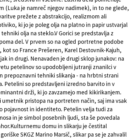
m (Luka je namreč njegov nadimek), in to ne glede,
tvaritve prežete z abstrakcijo, realizmom ali
iviko, ki jo je poleg olja na platno in papir ustvarjal
ehniki olja na steklo.V Gorici se predstavlja z
poma del. V prvem so na ogled portretne podobe
 kot so France Prešeren, Karel Destovnik-Kajuh,
jak in drugi. Nenavaden je drugi sklop junakov: na
vetu petelinov so upodobljeni jutranji znanilci v
n prepoznavni tehniki slikanja - na hrbtni strani
a. Petelini so predstavljeni izredno barvito in v
minantni drži, ki jo zavzamejo med kikirikanjem.
li umetnik pristopa na portreten način, saj ima vsak
o pojavnost in identiteto. Petelin velja tudi za
sa in je simbol posebnih ljudi, sta še povedala
ahor.Kulturnemu domu in slikarju je čestital
goriške SKGZ Marino Marsič, slikar pa se je zahvalil