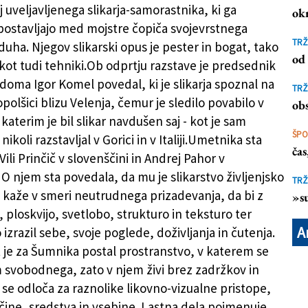
 uveljavljenega slikarja-samorastnika, ki ga
ok
postavljajo med mojstre čopiča svojevrstnega
tju razstave
(
Kulturni dom
)
TRŽ
uha. Njegov slikarski opus je pester in bogat, tako
od 
 kot tudi tehniki.Ob odprtju razstave je predsednik
doma Igor Komel povedal, ki je slikarja spoznal na
TRŽ
opolšici blizu Velenja, čemur je sledilo povabilo v
obs
katerim je bil slikar navdušen saj - kot je sam
ŠP
nikoli razstavljal v Gorici in v Italiji.Umetnika sta
ča
Vili Prinčič v slovenščini in Andrej Pahor v
i. O njem sta povedala, da mu je slikarstvo življenjsko
TRŽ
se kaže v smeri neutrudnega prizadevanja, da bi z
»su
o, ploskvijo, svetlobo, strukturo in teksturo ter
A
izrazil sebe, svoje poglede, doživljanja in čutenja.
t je za Šumnika postal prostranstvo, v katerem se
 svobodnega, zato v njem živi brez zadržkov in
 se odloča za raznolike likovno-vizualne pristope,
čine, sredstva in vsebine. Lastna dela poimenuje