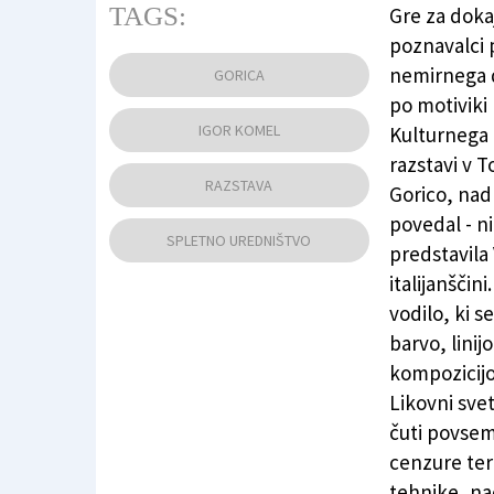
TAGS:
Gre za dokaj
poznavalci 
Z leve Komel, Šumnik, Pahor in Mucci na odpr
nemirnega d
GORICA
po motiviki
IGOR KOMEL
Kulturnega 
razstavi v T
RAZSTAVA
Gorico, nad 
povedal - ni 
SPLETNO UREDNIŠTVO
predstavila 
italijanščin
vodilo, ki 
barvo, linij
kompozicijo 
Likovni sve
čuti povsem
cenzure ter
tehnike, na