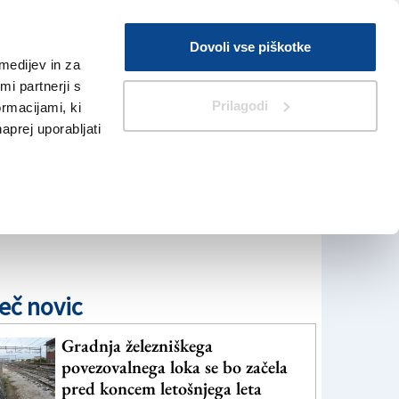
Prijava
Dovoli vse piškotke
medijev in za
Iskanje
V Kioskih
i partnerji s
Prilagodi
ormacijami, ki
naprej uporabljati
eč novic
Gradnja železniškega
povezovalnega loka se bo začela
pred koncem letošnjega leta