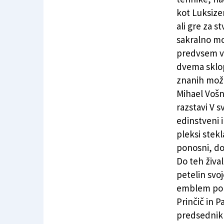
kot Luksize
ali gre za s
sakralno mot
predvsem v t
dvema sklo
znanih mož,
Mihael Vošn
razstavi V s
edinstveni i
pleksi stekl
ponosni, do
Do teh živa
petelin svoj
emblem pono
Prinčič in P
predsednik 