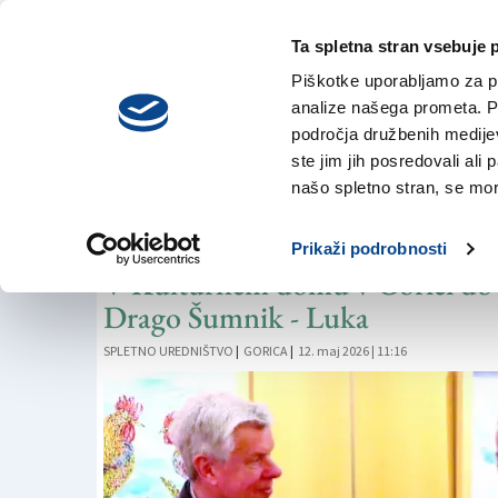
Ta spletna stran vsebuje 
VREME
petek,
DANES
Piškotke uporabljamo za pr
7. avgusta 2026
analize našega prometa. Po
področja družbenih medijev,
ste jim jih posredovali ali 
RAZSTAVA
našo spletno stran, se mora
Še nekaj dni na og
Prikaži podrobnosti
V Kulturnem domu v Gorici do 15
Drago Šumnik - Luka
SPLETNO UREDNIŠTVO
|
GORICA
|
12. maj 2026 | 11:16