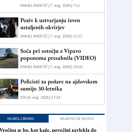
7. avg. 2026 | 7:11
DANJEL RADETIČ |
Poziv k ustvarjanju izven
ustaljenih okvirjev
7. avg. 2026 | 11:11
DANJEL RADETIČ |
Soča pri sotočju z Vipavo
poponoma presahnila (VIDEO)
7. avg. 2026 | 10:16
DANJEL RADETIČ |
Policisti za požare na ajdovskem
sumijo 30-letnika
6. avg. 2026 | 17:33
STA |
NAJBOLJ BRANO
NAJNOVEJŠE NOVICE
Vročina se bo, kot kaže, povečini zavlekla do