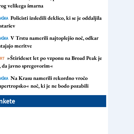
rog velikega šmarna
Policisti izsledili deklico, ki se je oddaljila
AŠKA
staršev
V Trstu namerili najtoplejšo noč, odkar
AŠKA
tajajo meritve
»Štirideset let po vzponu na Broad Peak je
ORT
s, da javno spregovorim«
Na Krasu namerili rekordno vročo
AŠKA
pertropsko« noč, ki je ne bodo pozabili
nkete