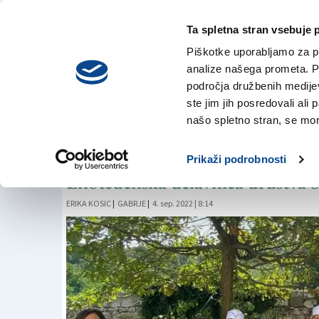
Ta spletna stran vsebuje 
VREME
četrtek,
DANES
Piškotke uporabljamo za pr
6. avgusta 2026
analize našega prometa. Po
področja družbenih medijev,
ste jim jih posredovali ali 
DELAVNICA
našo spletno stran, se mora
Spoznali so, kaj je
Prikaži podrobnosti
Enotedenska delavnica društva S
ERIKA KOSIC
|
GABRJE
|
4. sep. 2022 | 8:14