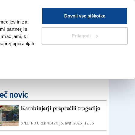
Prijava
Dovoli vse piškotke
medijev in za
Iskanje
V Kioskih
i partnerji s
Prilagodi
ormacijami, ki
naprej uporabljati
eč novic
Karabinjerji preprečili tragedijo
5. avg. 2026 | 12:36
SPLETNO UREDNIŠTVO |