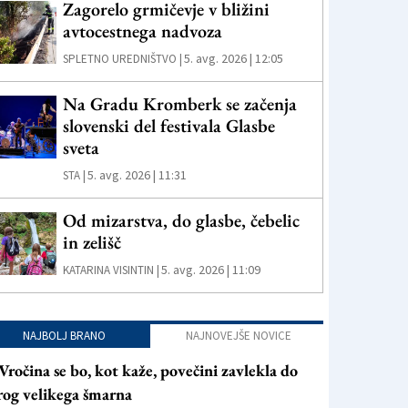
Zagorelo grmičevje v bližini
avtocestnega nadvoza
5. avg. 2026 | 12:05
SPLETNO UREDNIŠTVO |
Na Gradu Kromberk se začenja
slovenski del festivala Glasbe
sveta
5. avg. 2026 | 11:31
STA |
Od mizarstva, do glasbe, čebelic
in zelišč
5. avg. 2026 | 11:09
KATARINA VISINTIN |
NAJBOLJ BRANO
NAJNOVEJŠE NOVICE
Vročina se bo, kot kaže, povečini zavlekla do
rog velikega šmarna