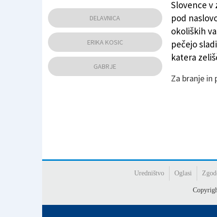
Slovence v 
Otroci so med drugim spoznali skrivnosti si
pod naslovo
DELAVNICA
okoliških va
ERIKA KOSIC
pečejo sladi
katera zeliš
GABRJE
Za branje in
Uredništvo
Oglasi
Zgod
Copyrig