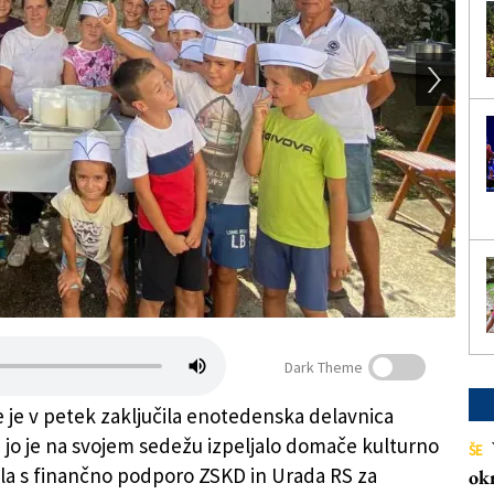
Dark Theme
e je v petek zaključila enotedenska delavnica
ki jo je na svojem sedežu izpeljalo domače kulturno
ŠE
la s finančno podporo ZSKD in Urada RS za
ok