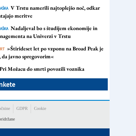
V Trstu namerili najtoplejšo noč, odkar
AŠKA
tajajo meritve
Nadaljeval bo s študijem ekonomije in
AŠKA
nagementa na Univerzi v Trstu
»Štirideset let po vzponu na Broad Peak je
ORT
s, da javno spregovorim«
Pri Možacu do smrti povozili voznika
nkete
očnine
GDPR
Cookie
ridržane