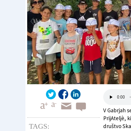
V Gabrjah s
PrijAteljè, 
TAGS:
društvo Ska