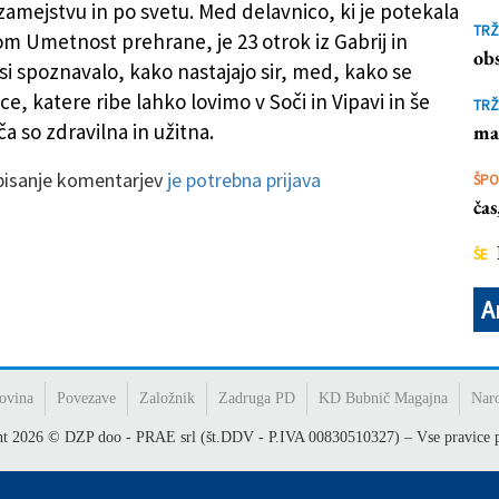
zamejstvu in po svetu. Med delavnico, ki je potekala
rarstva (FOTO SKALA)
TRŽ
m Umetnost prehrane, je 23 otrok iz Gabrij in
obs
si spoznavalo, kako nastajajo sir, med, kako se
ce, katere ribe lahko lovimo v Soči in Vipavi in še
TRŽ
ča so zdravilna in užitna.
ma
 pisanje komentarjev
je potrebna prijava
ŠP
ča
ŠE
A
ovina
Povezave
Založnik
Zadruga PD
KD Bubnič Magajna
Nar
ht
2026
© DZP doo - PRAE srl (št.DDV - P.IVA 00830510327) – Vse pravice p