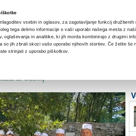
piškotke
ilagoditev vsebin in oglasov, za zagotavljanje funkcij družbenih 
leg tega delimo informacije o vaši uporabi našega mesta z našim
NOVICE
TRŽAŠKA
GORIŠKA
KULTURA
ŠPORT
ŠE
 oglaševanja in analitike, ki jih morda kombinirajo z drugimi inf
pa so jih zbrali skozi vašo uporabo njihovih storitev. Če želite še 
te strinjati z uporabo piškotkov.
 zdrava prehrana
kala iz Gabrij
V