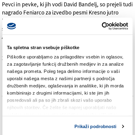
Pevci in pevke, ki jih vodi David Bandelj, so prejeli tudi
nagrado Feniarco za izvedbo pesmi Kresno jutro
Ubalda Vrabca.Žirijo prestižnega tekmovanja so
sestavljali Stojan Kuret, Gianfranco Cambareri, Luigi
Azzolini, Luigi Marzola, Francesco Erle in predsednica
Franca Floris.
Ta spletna stran vsebuje piškotke
Piškotke uporabljamo za prilagoditev vsebin in oglasov,
Za branje in pisanje komentarjev
je potrebna prijava
za zagotavljanje funkcij družbenih medijev in za analize
našega prometa. Poleg tega delimo informacije o vaši
uporabi našega mesta z našimi partnerji s področja
družbenih medijev, oglaševanja in analitike, ki jih morda
kombinirajo z drugimi informacijami, ki ste jim jih
posredovali ali pa so jih zbrali skozi vašo uporabo
TAGS:
njihovih storitev. Če želite še naprej uporabljati našo
spletno stran, se morate strinjati z uporabo piškotkov.
ALPE-JADRAN
Prikaži podrobnosti