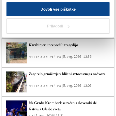
GLASBA
Dovoli vse piškotke
SPLETNO UREDNIŠTVO
Prilagodi
Več novic
Karabinjerji preprečili tragedijo
5. avg. 2026 | 12:36
SPLETNO UREDNIŠTVO |
Zagorelo grmičevje v bližini avtocestnega nadvoza
5. avg. 2026 | 12:05
SPLETNO UREDNIŠTVO |
Na Gradu Kromberk se začenja slovenski del
festivala Glasbe sveta
5. avg. 2026 | 11:31
STA |