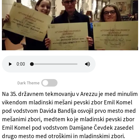
Založnik
Zadruga PD
Naročnine
Dark Theme
Na 35. državnem tekmovanju v Arezzu je med minulim
Diplome, ki jih je prejel mladinski mešani pevski zbor
vikendom mladinski mešani pevski zbor Emil Komel
Emil Komel
pod vodstvom Davida Bandlja osvojil prvo mesto med
mešanimi zbori, medtem ko je mladinski pevski zbor
Emil Komel pod vodstvom Damijane Čevdek zasedel
drugo mesto med otroškimi in mladinskimi zbori.