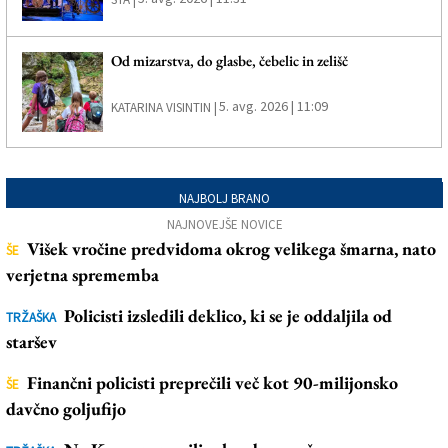
Od mizarstva, do glasbe, čebelic in zelišč
5. avg. 2026 | 11:09
KATARINA VISINTIN |
NAJBOLJ BRANO
NAJNOVEJŠE NOVICE
Višek vročine predvidoma okrog velikega šmarna, nato
ŠE
verjetna sprememba
Policisti izsledili deklico, ki se je oddaljila od
TRŽAŠKA
staršev
Finančni policisti preprečili več kot 90-milijonsko
ŠE
davčno goljufijo