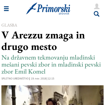
Novice
Tržaška
GLASBA
Goriška
V Arezzu zmaga in
Kultura
drugo mesto
Šport
Še
Na državnem tekmovanju mladinski
mešani pevski zbor in mladinski pevski
Vreme
zbor Emil Komel
V Kioskih
SPLETNO UREDNIŠTVO
|
19. nov. 2018 | 12:15
Uredništvo
Oglasi