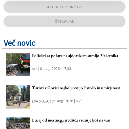
SPLETNO UREDNIŠTVO
ŠTEVERJAN
Več novic
Policisti za požare na ajdovskem sumijo 30-letnika
6. avg. 2026 | 17:33
STA |
Turisti v Gorici najbolj cenijo čistočo in umirjenost
6. avg. 2026 | 6:25
EVA SKABAR |
Lučaj od mestnega središča vzdušje kot na vasi