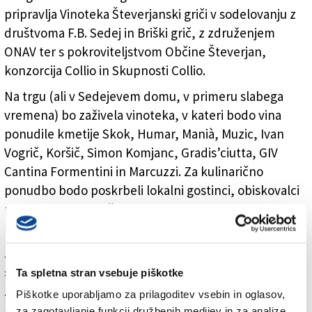
pripravlja Vinoteka Števerjanski griči v sodelovanju z
društvoma F.B. Sedej in Briški grič, z združenjem
ONAV ter s pokroviteljstvom Občine Števerjan,
konzorcija Collio in Skupnosti Collio.
Na trgu (ali v Sedejevem domu, v primeru slabega
vremena) bo zaživela vinoteka, v kateri bodo vina
ponudile kmetije Skok, Humar, Manià, Muzic, Ivan
Vogrič, Koršič, Simon Komjanc, Gradis’ciutta, GIV
Cantina Formentini in Marcuzzi. Za kulinarično
ponudbo bodo poskrbeli lokalni gostinci, obiskovalci
pa bodo lahko okušali tudi kraft pivo podjetja Officina
Brassicola Goriziana.
Jutrišnji večer bo ob 19.30 uvedla vodena degustacija
»Jagode in šampanjec«, potekalo bo tudi tekmovanje
Ta spletna stran vsebuje piškotke
za najboljšo frtaljo. Po zaključku bodo frtalje
Piškotke uporabljamo za prilagoditev vsebin in oglasov,
naprodaj, izkupiček pa bo namenjen v dobrodelne
za zagotavljanje funkcij družbenih medijev in za analize