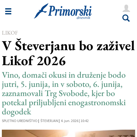
Novice
Tržaška
LIKOF
Goriška
V Števerjanu bo zaživel
Kultura
Likof 2026
Šport
Še
Vino, domači okusi in druženje bodo
jutri, 5. junija, in v soboto, 6. junija,
Vreme
zaznamovali Trg Svobode, kjer bo
V Kioskih
potekal priljubljeni enogastronomski
dogodek
SPLETNO UREDNIŠTVO
|
ŠTEVERJAN
|
4. jun. 2026 | 10:42
Uredništvo
Oglasi