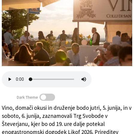
Založnik
Zadruga PD
Naročnine
Dark Theme
Vino, domači okusi in druženje bodo jutri, 5. junija, in v
Jutri in v soboto bo v Števerjanu zaživel Likof 2026
soboto, 6. junija, zaznamovali Trg Svobode v
(DOMINIQUE POZZO)
Števerjanu, kjer bo od 19. ure dalje potekal
enogastronomski dogodek Likof 2026. Prireditev