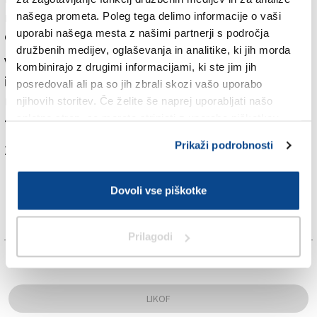
namene. Ob 20. uri bodo predstavili novo letino
našega prometa. Poleg tega delimo informacije o vaši
uporabi našega mesta z našimi partnerji s področja
občinskega reprezentančnega vina.
družbenih medijev, oglaševanja in analitike, ki jih morda
V soboto ob 19.30 bo na vrsti piknik med trtami z
kombinirajo z drugimi informacijami, ki ste jim jih
izbrano piknik hrano in vinom. Informacije in
posredovali ali pa so jih zbrali skozi vašo uporabo
rezervacije na info.vinoteka@gmail.com ali +39 345
njihovih storitev. Če želite še naprej uporabljati našo
456 6365
spletno stran, se morate strinjati z uporabo piškotkov.
Prikaži podrobnosti
Za branje in pisanje komentarjev
je potrebna prijava
Dovoli vse piškotke
Prilagodi
TAGS:
LIKOF