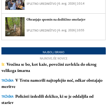
6. avg. 2026 | 10:14
SPLETNO UREDNIŠTVO |
Ohranjajo spomin na dediščino smolarjev
6. avg. 2026 | 10:55
SPLETNO UREDNIŠTVO |
NAJBOLJ BRANO
NAJNOVEJŠE NOVICE
Vročina se bo, kot kaže, povečini zavlekla do okrog
ŠE
velikega šmarna
V Trstu namerili najtoplejšo noč, odkar obstajajo
TRŽAŠKA
meritve
Policisti izsledili deklico, ki se je oddaljila od
TRŽAŠKA
staršev