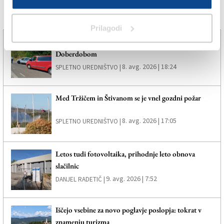
Več novic
Prilagodi
Zaradi požara zaprli cesto med Selcami in
Doberdobom
8. avg. 2026 | 18:24
SPLETNO UREDNIŠTVO |
Med Tržičem in Štivanom se je vnel gozdni požar
8. avg. 2026 | 17:05
SPLETNO UREDNIŠTVO |
Letos tudi fotovoltaika, prihodnje leto obnova
slačilnic
9. avg. 2026 | 7:52
DANJEL RADETIČ |
Iščejo vsebine za novo poglavje poslopja: tokrat v
znamenju turizma