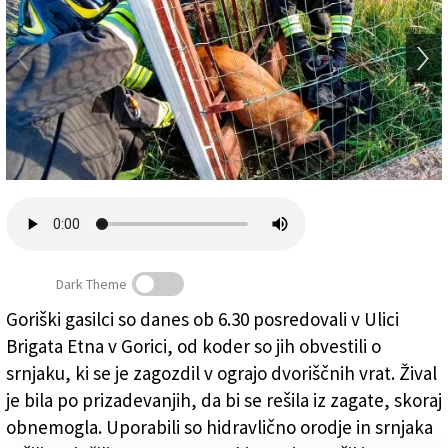
Založnik
Zadruga PD
Naročnine
Dark Theme
Goriški gasilci so danes ob 6.30 posredovali v Ulici
Brigata Etna v Gorici, od koder so jih obvestili o
Gasilci so rešili srnjaka (GASILCI)
srnjaku, ki se je zagozdil v ograjo dvoriščnih vrat. Žival
je bila po prizadevanjih, da bi se rešila iz zagate, skoraj
obnemogla. Uporabili so hidravlično orodje in srnjaka