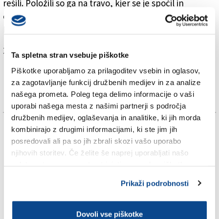
rešili. Položili so ga na travo, kjer se je spočil in
opomogel od šoka. Ugotovili so, da se ni poškodoval.
Kmalu se je dvignil na noge in odšel v goščavo.
Za branje in pisanje komentarjev
je potrebna prijava
Ta spletna stran vsebuje piškotke
Piškotke uporabljamo za prilagoditev vsebin in oglasov,
za zagotavljanje funkcij družbenih medijev in za analize
našega prometa. Poleg tega delimo informacije o vaši
uporabi našega mesta z našimi partnerji s področja
družbenih medijev, oglaševanja in analitike, ki jih morda
TAGS:
kombinirajo z drugimi informacijami, ki ste jim jih
posredovali ali pa so jih zbrali skozi vašo uporabo
njihovih storitev. Če želite še naprej uporabljati našo
GORICA
spletno stran, se morate strinjati z uporabo piškotkov.
KRONIKA
Prikaži podrobnosti
SPLETNO UREDNIŠTVO
Dovoli vse piškotke