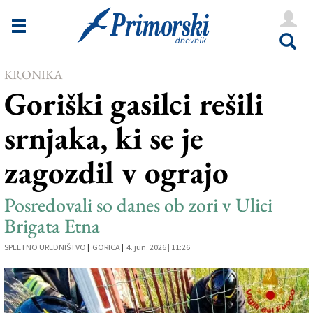
Novice
Tržaška
KRONIKA
Goriška
Goriški gasilci rešili
Kultura
srnjaka, ki se je
Šport
zagozdil v ograjo
Še
Vreme
Posredovali so danes ob zori v Ulici
Brigata Etna
V Kioskih
SPLETNO UREDNIŠTVO
|
GORICA
|
4. jun. 2026 | 11:26
Uredništvo
Oglasi