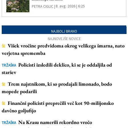
8. avg. 2026 | 6:25
PETRA CIGLIC |
NAJBOLJ BRANO
NAJNOVEJŠE NOVICE
Višek vročine predvidoma okrog velikega šmarna, nato
ŠE
verjetna sprememba
Policisti izsledili deklico, ki se je oddaljila od
TRŽAŠKA
staršev
Trem najstnikom, ki so prodajali limonado, bodo
ŠE
mopede podarili
Finančni policisti preprečili več kot 90-milijonsko
ŠE
davčno goljufijo
Na Krasu namerili rekordno vročo
TRŽAŠKA