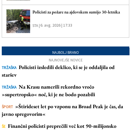
Policisti za požare na ajdovskem sumijo 30-letnika
6. avg. 2026 | 17:33
STA |
NAJBOLJ BRANO
NAJNOVEJŠE NOVICE
Policisti izsledili deklico, ki se je oddaljila od
TRŽAŠKA
staršev
Na Krasu namerili rekordno vročo
TRŽAŠKA
»supertropsko« noč, ki je ne bodo pozabili
»Štirideset let po vzponu na Broad Peak je čas, da
ŠPORT
javno spregovorim«
Finančni policisti preprečili več kot 90-milijonsko
ŠE