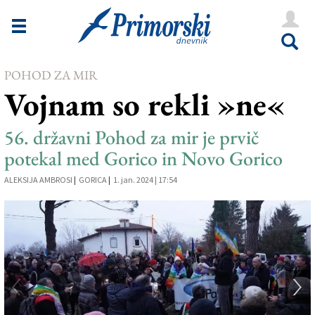
Novice
Tržaška
POHOD ZA MIR
Goriška
Vojnam so rekli »ne«
Kultura
56. državni Pohod za mir je prvič
Šport
potekal med Gorico in Novo Gorico
Še
ALEKSIJA AMBROSI
|
GORICA
|
1. jan. 2024 | 17:54
Vreme
V Kioskih
Uredništvo
Oglasi