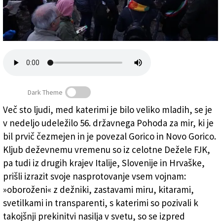
Založnik
Zadruga PD
Naročnine
Dark Theme
Več sto ljudi, med katerimi je bilo veliko mladih, se je
v nedeljo udeležilo 56. državnega Pohoda za mir, ki je
Zbirališče je bilo pred kostnico na Oslavju (BUMBACA)
bil prvič čezmejen in je povezal Gorico in Novo Gorico.
Kljub deževnemu vremenu so iz celotne Dežele FJK,
pa tudi iz drugih krajev Italije, Slovenije in Hrvaške,
prišli izrazit svoje nasprotovanje vsem vojnam:
»oboroženi« z dežniki, zastavami miru, kitarami,
svetilkami in transparenti, s katerimi so pozivali k
takojšnji prekinitvi nasilja v svetu, so se izpred