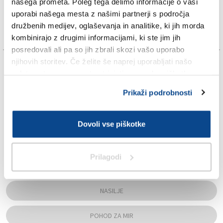
našega prometa. Poleg tega delimo informacije o vaši
uporabi našega mesta z našimi partnerji s področja
družbenih medijev, oglaševanja in analitike, ki jih morda
kombinirajo z drugimi informacijami, ki ste jim jih
posredovali ali pa so jih zbrali skozi vašo uporabo
njihovih storitev. Če želite še naprej uporabljati našo
TAGS:
spletno stran, se morate strinjati z uporabo piškotkov.
ALEKSIJA AMBROSI
Prikaži podrobnosti
CARLO ROBERTO MARIA REDAELLI
Dovoli vse piškotke
GORICA
Prilagodi
MIR
NASILJE
POHOD ZA MIR