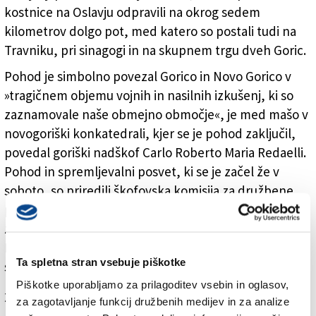
kostnice na Oslavju odpravili na okrog sedem
kilometrov dolgo pot, med katero so postali tudi na
Travniku, pri sinagogi in na skupnem trgu dveh Goric.
Pohod je simbolno povezal Gorico in Novo Gorico v
»tragičnem objemu vojnih in nasilnih izkušenj, ki so
zaznamovale naše obmejno območje«, je med mašo v
novogoriški konkatedrali, kjer se je pohod zaključil,
povedal goriški nadškof Carlo Roberto Maria Redaelli.
Pohod in spremljevalni posvet, ki se je začel že v
soboto, so priredili škofovska komisija za družbene
problematike, delo, pravico in mir, goriška nadškofija,
združenje Azione cattolica, Karitas, gibanje Focolari in
Pax Christi skupaj s številnimi partnerji, med katerimi
Ta spletna stran vsebuje piškotke
sta Občina Gorica in Škofija Koper.
Piškotke uporabljamo za prilagoditev vsebin in oglasov,
Za branje in pisanje komentarjev
je potrebna prijava
za zagotavljanje funkcij družbenih medijev in za analize