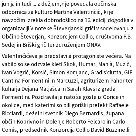
junija in tudi ... z dežjem,« je povedala občinska
odbornica za kulturo Martina Valentinčič, ki je
navzočim izrekla dobrodošlico na 16. ediciji dogodka v
organizaciji Vinoteke Števerjanski griči v sodelovanju z
Občino Števerjan, Konzorcijem Collio, društvoma F.B.
Sedej in Briški grič ter združenjem ONAV.
Valentinčičeva je predstavila protagoniste večera. Na
vabilo so se odzvale kleti Skok, Humar, Manià, Muzič,
Ivan Vogrič, Korsič, Simon Komjanc, Gradis'ciutta, GIF
Cantina Formentini in Marcuzzi, agriturizem Pahor ter
kuharja Dejana Matjašca in Sarah Klavs iz grada
Formentini. Pozdravila je nato še goste iz Gorice in
okolice, med katerimi so bili goriški prefekt Raffaele
Ricciardi, deželni svetnik Diego Bernardis, župana
občin Koprivno in Dolenje Roberto Felcaro in Carlo
Comis, predsednik Konzorcija Collio David Buzzinelli