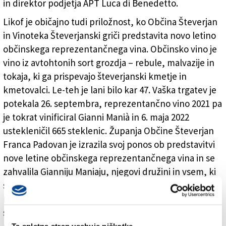
in direktor podjetja APT Luca di Benedetto.
Likof je običajno tudi priložnost, ko Občina Števerjan
in Vinoteka Števerjanski griči predstavita novo letino
občinskega reprezentančnega vina. Občinsko vino je
vino iz avtohtonih sort grozdja – rebule, malvazije in
tokaja, ki ga prispevajo števerjanski kmetje in
kmetovalci. Le-teh je lani bilo kar 47. Vaška trgatev je
potekala 26. septembra, reprezentančno vino 2021 pa
je tokrat vinificiral Gianni Manià in 6. maja 2022
ustekleničil 665 steklenic. Županja Občine Števerjan
Franca Padovan je izrazila svoj ponos ob predstavitvi
nove letine občinskega reprezentančnega vina in se
zahvalila Gianniju Maniaju, njegovi družini in vsem, ki
so pri projektu sodelovali. Zatem je predstavila še dve
novi pobudi: »Pred kratkim je podjetje APT v
sodelovanju z deželnim uradom PromoTurismoFVG
predstavilo projekt Hop on hop off Collio tour, ki bo
Ta spletna stran vsebuje piškotke