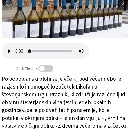
Založnik
Zadruga PD
Naročnine
Dark Theme
Po popoldanski plohi se je včeraj pod večer nebo le
razjasnilo in omogočilo začetek Likofa na
Z odprtja števerjanskega Likofa (BUMBACA)
števerjanskem trgu. Praznik, ki združuje različne ljudi
ob vinu števerjanskih vinarjev in jedeh lokalnih
gostincev, se je po dveh letih pandemije, ko je
potekal v okrnjeni obliki – le en dan v juliju –, vrnil na
»plac« v običajni obliki. »Z dvema večeroma v začetku