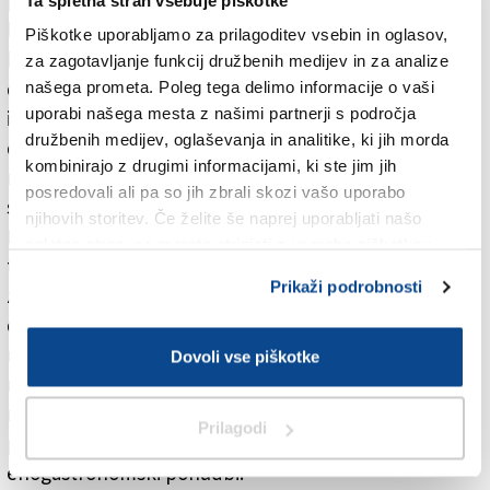
ljubitelje kolesarstva in vina popeljalo od Gradeža do
Piškotke uporabljamo za prilagoditev vsebin in oglasov,
briških gričev in tudi v Števerjan. Tovrstni projekti so
za zagotavljanje funkcij družbenih medijev in za analize
dokaz, da je Števerjan prepoznaven in zanimiv ter da
našega prometa. Poleg tega delimo informacije o vaši
uporabi našega mesta z našimi partnerji s področja
ima velik potencial. To so opazili zunanji obiskovalci,
družbenih medijev, oglaševanja in analitike, ki jih morda
dajmo se tega zavedati tudi mi,« je dejala županja in
kombinirajo z drugimi informacijami, ki ste jim jih
napovedala še kolesarsko dirko Collio Brda Classic, ki
posredovali ali pa so jih zbrali skozi vašo uporabo
se bo 18. septembra začela prav na trgu v Števerjanu.
njihovih storitev. Če želite še naprej uporabljati našo
Marco Marangon, eden izmed glavnih pobudnikov
spletno stran, se morate strinjati z uporabo piškotkov.
tekmovanja, se je zahvalil Padovanovi ter vsem
Prikaži podrobnosti
županom briškega sporazuma in izpostavil svojo željo,
da bi z driko pritegnil ljudi in jim dal možnost spoznati
manjše realnosti našega prostora. Vsi navzoči so nato
Dovoli vse piškotke
nazdravili in prvič okusili občinsko vino 2021. Večer na
najvišjem števerjanskem griču pa se je nadaljeval še
Prilagodi
pozno v noč ob lepi družbi in vrhunski
enogastronomski ponudbi.