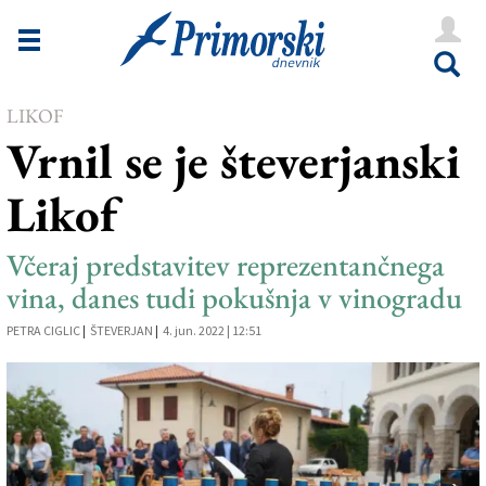
Novice
Tržaška
LIKOF
Goriška
Vrnil se je števerjanski
Kultura
Likof
Šport
Še
Včeraj predstavitev reprezentančnega
vina, danes tudi pokušnja v vinogradu
Vreme
PETRA CIGLIC
|
ŠTEVERJAN
|
4. jun. 2022 | 12:51
V Kioskih
Uredništvo
Oglasi