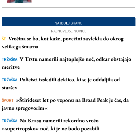
NAJBOLJ BRANO
NAJNOVEJŠE NOVICE
Vročina se bo, kot kaže, povečini zavlekla do okrog
ŠE
velikega šmarna
V Trstu namerili najtoplejšo noč, odkar obstajajo
TRŽAŠKA
meritve
Policisti izsledili deklico, ki se je oddaljila od
TRŽAŠKA
staršev
»Štirideset let po vzponu na Broad Peak je čas, da
ŠPORT
javno spregovorim«
Na Krasu namerili rekordno vročo
TRŽAŠKA
»supertropsko« noč, ki je ne bodo pozabili