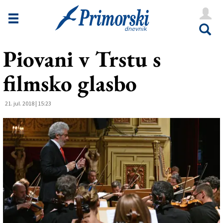
Novice
Tržaška
Piovani v Trstu s
Goriška
filmsko glasbo
Kultura
Šport
21. jul. 2018 | 15:23
Še
Vreme
V Kioskih
Uredništvo
Oglasi