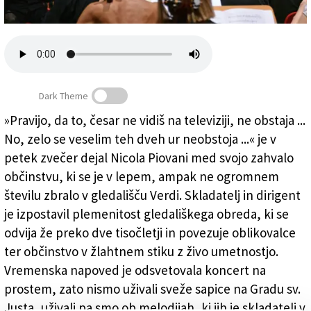
Založnik
Zadruga PD
Naročnine
Dark Theme
»Pravijo, da to, česar ne vidiš na televiziji, ne obstaja ...
No, zelo se veselim teh dveh ur neobstoja ...« je v
Piovani v Trstu s filmsko glasbo
petek zvečer dejal Nicola Piovani med svojo zahvalo
občinstvu, ki se je v lepem, ampak ne ogromnem
številu zbralo v gledališču Verdi. Skladatelj in dirigent
je izpostavil plemenitost gledališkega obreda, ki se
odvija že preko dve tisočletji in povezuje oblikovalce
ter občinstvo v žlahtnem stiku z živo umetnostjo.
Vremenska napoved je odsvetovala koncert na
prostem, zato nismo uživali sveže sapice na Gradu sv.
Justa, uživali pa smo ob melodijah, ki jih je skladatelj v