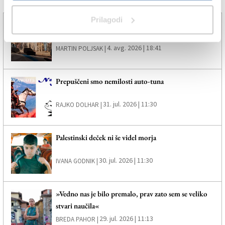
Več novic
Prilagodi
Brezmejni ritmi navdušili tržaško publiko
4. avg. 2026 | 18:41
MARTIN POLJSAK |
Prepuščeni smo nemilosti auto-tuna
31. jul. 2026 | 11:30
RAJKO DOLHAR |
Palestinski deček ni še videl morja
30. jul. 2026 | 11:30
IVANA GODNIK |
»Vedno nas je bilo premalo, prav zato sem se veliko
stvari naučila«
29. jul. 2026 | 11:13
BREDA PAHOR |