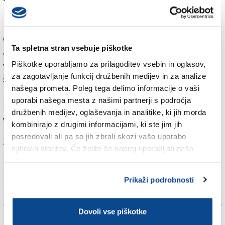
petdesetletni karieri spisal za filme bratov Taviani,
Roberta Benignija in Federica Fellinija (in še veliko
drugih režiserjev). Mojster, ki sicer nima stroge
Ta spletna stran vsebuje piškotke
akademske izobrazbe, ima pa dolgo kilometrino
Piškotke uporabljamo za prilagoditev vsebin in oglasov,
vsakovrstnih izkušenj, je za svoj opus prejel veliko
za zagotavljanje funkcij družbenih medijev in za analize
število nagrad doma in tujini, med temi tudi oskarja
našega prometa. Poleg tega delimo informacije o vaši
(za glasbo k Benignijevemu filmu La vita è bella), v
uporabi našega mesta z našimi partnerji s področja
Franciji pa mu je ministrstvo za kulturo podelilo tudi
družbenih medijev, oglaševanja in analitike, ki jih morda
viteški naslov.
kombinirajo z drugimi informacijami, ki ste jim jih
posredovali ali pa so jih zbrali skozi vašo uporabo
Za branje in pisanje komentarjev
je potrebna prijava
njihovih storitev. Če želite še naprej uporabljati našo
spletno stran, se morate strinjati z uporabo piškotkov.
Prikaži podrobnosti
Dovoli vse piškotke