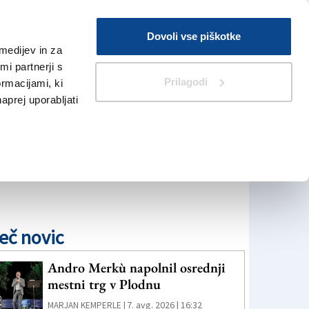
Prijava
Dovoli vse piškotke
medijev in za
Iskanje
V Kioskih
i partnerji s
Prilagodi
ormacijami, ki
naprej uporabljati
eč novic
Andro Merkù napolnil osrednji
mestni trg v Plodnu
7. avg. 2026 | 16:32
MARJAN KEMPERLE |