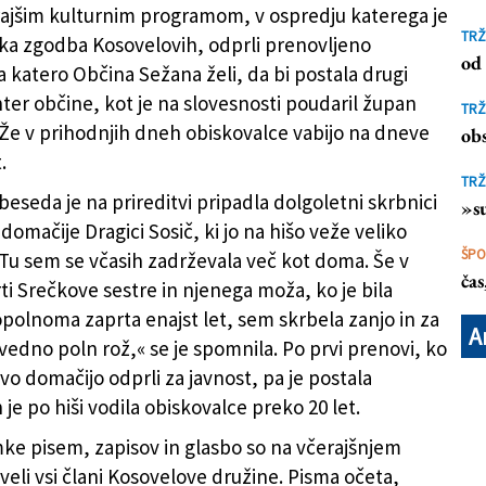
ajšim kulturnim programom, v ospredju katerega je
TRŽ
ska zgodba Kosovelovih, odprli prenovljeno
mačijo (MARKO PLETERSKI - XOD)
od 
a katero Občina Sežana želi, da bi postala drugi
nter občine, kot je na slovesnosti poudaril župan
TRŽ
. Že v prihodnjih dneh obiskovalce vabijo na dneve
obs
.
TRŽ
eseda je na prireditvi pripadla dolgoletni skrbnici
»su
omačije Dragici Sosič, ki jo na hišo veže veliko
ŠP
Tu sem se včasih zadrževala več kot doma. Še v
ča
ti Srečkove sestre in njenega moža, ko je bila
polnoma zaprta enajst let, sem skrbela zanjo in za
A
il vedno poln rož,« se je spomnila. Po prvi prenovi, ko
vo domačijo odprli za javnost, pa je postala
 je po hiši vodila obiskovalce preko 20 let.
ke pisem, zapisov in glasbo so na včerajšnjem
veli vsi člani Kosovelove družine. Pisma očeta,