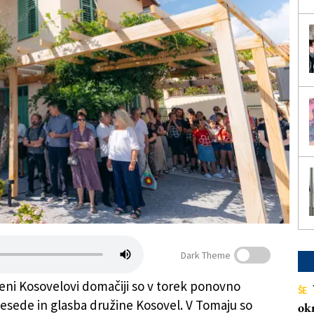
Dark Theme
eni Kosovelovi domačiji so v torek ponovno
ŠE
sede in glasba družine Kosovel. V Tomaju so
ok