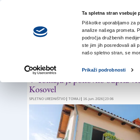
Ta spletna stran vsebuje 
VREME
sobota,
DANES
Piškotke uporabljamo za pr
8. avgusta 2026
analize našega prometa. Po
področja družbenih medijev,
ste jim jih posredovali ali 
KOSOVELOVA DOMAČIJA
našo spletno stran, se mora
Kosovelovi so se v
Prikaži podrobnosti
V Tomaju je ponovno odprla vra
Kosovel
SPLETNO UREDNIŠTVO
|
TOMAJ
|
16. jun. 2026 | 23:06