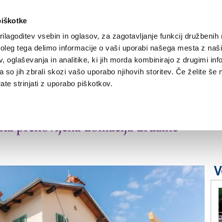
piškotke
ilagoditev vsebin in oglasov, za zagotavljanje funkcij družbenih 
leg tega delimo informacije o vaši uporabi našega mesta z našim
NOVICE
TRŽAŠKA
GORIŠKA
KULTURA
ŠPORT
ŠE
 oglaševanja in analitike, ki jih morda kombinirajo z drugimi inf
pa so jih zbrali skozi vašo uporabo njihovih storitev. Če želite še 
te strinjati z uporabo piškotkov.
rnili domov
ta prenovljena domačija družine
V