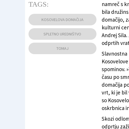
TAGS:
namreč s kr
bila družin
Slovesnost pred prenovljeno Kosovelovo do
domačijo, z
KOSOVELOVA DOMAČIJA
kulturni ce
SPLETNO UREDNIŠTVO
Andrej Sila
odprtih vrat
TOMAJ
Slavnostna b
Kosovelove d
spominov. »
času po smr
domačija po
vrt, ki je b
so Kosovelo
oskrbnica in
Skozi odlom
odprtju zaži