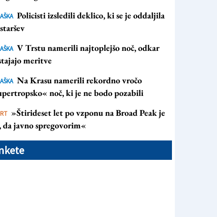
Policisti izsledili deklico, ki se je oddaljila
AŠKA
staršev
V Trstu namerili najtoplejšo noč, odkar
AŠKA
tajajo meritve
Na Krasu namerili rekordno vročo
AŠKA
pertropsko« noč, ki je ne bodo pozabili
»Štirideset let po vzponu na Broad Peak je
ORT
s, da javno spregovorim«
nkete