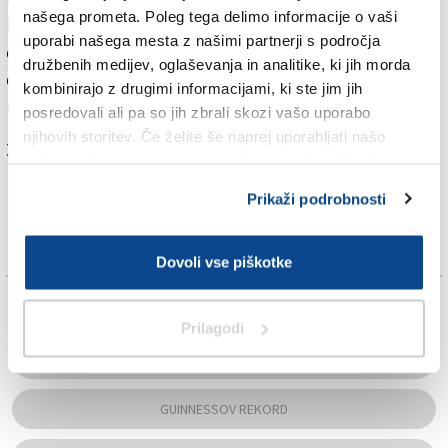
našega prometa. Poleg tega delimo informacije o vaši
kasneje pa še portal Svet harmonik. Prav želja po
uporabi našega mesta z našimi partnerji s področja
drugačnih projektih ga je lani pripeljala do odločitve,
družbenih medijev, oglaševanja in analitike, ki jih morda
da ob 40-letnici igranja harmonike poskusi podreti
kombinirajo z drugimi informacijami, ki ste jim jih
rekord v neprekinjenem igranju.
posredovali ali pa so jih zbrali skozi vašo uporabo
njihovih storitev. Če želite še naprej uporabljati našo
Za branje in pisanje komentarjev
je potrebna prijava
spletno stran, se morate strinjati z uporabo piškotkov.
Prikaži podrobnosti
Dovoli vse piškotke
TAGS:
Prilagodi
GLASBA
GUINNESSOV REKORD