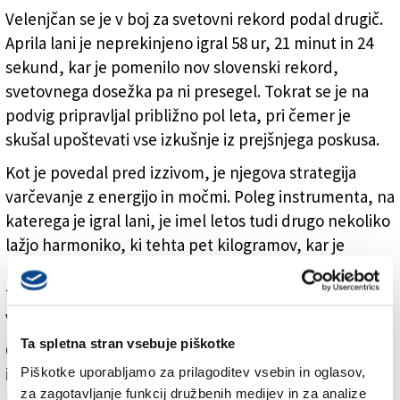
Velenjčan se je v boj za svetovni rekord podal drugič.
Aprila lani je neprekinjeno igral 58 ur, 21 minut in 24
sekund, kar je pomenilo nov slovenski rekord,
svetovnega dosežka pa ni presegel. Tokrat se je na
podvig pripravljal približno pol leta, pri čemer je
skušal upoštevati vse izkušnje iz prejšnjega poskusa.
Kot je povedal pred izzivom, je njegova strategija
varčevanje z energijo in močmi. Poleg instrumenta, na
katerega je igral lani, je imel letos tudi drugo nekoliko
lažjo harmoniko, ki tehta pet kilogramov, kar je
približno kilogram manj. Novost letošnjega poskusa je
tudi poseben zvočni signal, kdaj se mora po premoru
vrniti k igranju.
Ta spletna stran vsebuje piškotke
Goter je pred začetkom igranja povedal, da ima rad
Piškotke uporabljamo za prilagoditev vsebin in oglasov,
izzive in drugačne ideje. Spomnil je, da je ustvaril prvi
za zagotavljanje funkcij družbenih medijev in za analize
računalniški program za učenje harmonike na svetu,