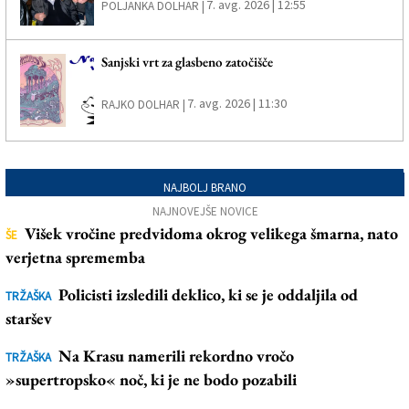
7. avg. 2026 | 12:55
POLJANKA DOLHAR |
Sanjski vrt za glasbeno zatočišče
7. avg. 2026 | 11:30
RAJKO DOLHAR |
NAJBOLJ BRANO
NAJNOVEJŠE NOVICE
Višek vročine predvidoma okrog velikega šmarna, nato
ŠE
verjetna sprememba
Policisti izsledili deklico, ki se je oddaljila od
TRŽAŠKA
staršev
Na Krasu namerili rekordno vročo
TRŽAŠKA
»supertropsko« noč, ki je ne bodo pozabili