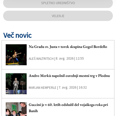
SPLETNO UREDNIŠTVO
VELENJE
Več novic
Na Gradu sv. Justa v torek skupina Gogol Bordello
8. avg. 2026 | 12:55
ALEŠ WALTRITSCH |
Andro Merkù napolnil osrednji mestni trg v Plodnu
7. avg. 2026 | 16:32
MARJAN KEMPERLE |
Guccini je v 60. letih odslužil del vojaškega roka pri
Banih