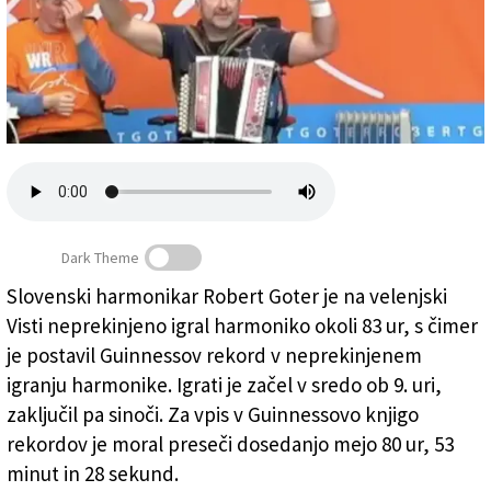
Založnik
Zadruga PD
Naročnine
Dark Theme
Slovenski harmonikar Robert Goter je na velenjski
Visti neprekinjeno igral harmoniko okoli 83 ur, s čimer
Robert Goter po 83 urah igranja (ZAJEM ZASLONA)
je postavil Guinnessov rekord v neprekinjenem
igranju harmonike. Igrati je začel v sredo ob 9. uri,
zaključil pa sinoči. Za vpis v Guinnessovo knjigo
rekordov je moral preseči dosedanjo mejo 80 ur, 53
minut in 28 sekund.