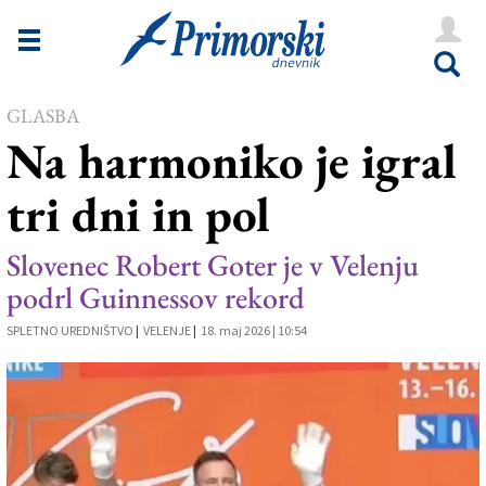
Novice
Tržaška
GLASBA
Goriška
Na harmoniko je igral
Kultura
tri dni in pol
Šport
Še
Slovenec Robert Goter je v Velenju
podrl Guinnessov rekord
Vreme
SPLETNO UREDNIŠTVO
|
VELENJE
|
18. maj 2026 | 10:54
V Kioskih
Uredništvo
Oglasi