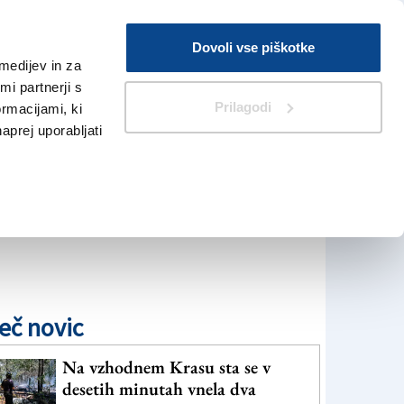
Prijava
Dovoli vse piškotke
medijev in za
Iskanje
V Kioskih
i partnerji s
Prilagodi
ormacijami, ki
naprej uporabljati
eč novic
Na vzhodnem Krasu sta se v
desetih minutah vnela dva