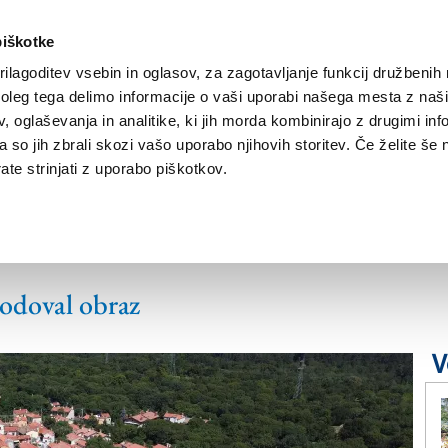
piškotke
ilagoditev vsebin in oglasov, za zagotavljanje funkcij družbenih 
leg tega delimo informacije o vaši uporabi našega mesta z našim
NOVICE
TRŽAŠKA
GORIŠKA
KULTURA
ŠPORT
ŠE
 oglaševanja in analitike, ki jih morda kombinirajo z drugimi inf
pa so jih zbrali skozi vašo uporabo njihovih storitev. Če želite še 
te strinjati z uporabo piškotkov.
 poti med Gropado in
kodoval obraz
V