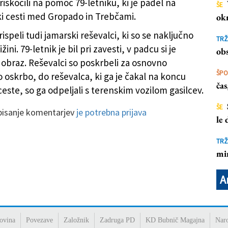
iskočili na pomoč 79-letniku, ki je padel na
ŠE
 cesti med Gropado in Trebčami.
ok
liki) in Gropado, fotografija je simbolična
(
rispeli tudi jamarski reševalci, ki so se naključno
TRŽ
ižini. 79-letnik je bil pri zavesti, v padcu si je
obs
obraz. Reševalci so poskrbeli za osnovno
ŠP
 oskrbo, do reševalca, ki ga je čakal na koncu
ča
ceste, so ga odpeljali s terenskim vozilom gasilcev.
ŠE
 pisanje komentarjev
je potrebna prijava
le
TRŽ
mi
A
ovina
Povezave
Založnik
Zadruga PD
KD Bubnič Magajna
Nar