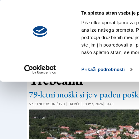
Ta spletna stran vsebuje 
VREME
četrtek,
DANES
Piškotke uporabljamo za pr
6. avgusta 2026
analize našega prometa. Po
področja družbenih medijev,
ste jim jih posredovali ali 
REŠEVANJE
našo spletno stran, se mora
Padel je na gozdni
Prikaži podrobnosti
Trebčami
79-letni moški si je v padcu poš
SPLETNO UREDNIŠTVO
|
TREBČE
|
18. maj 2026 | 10:40