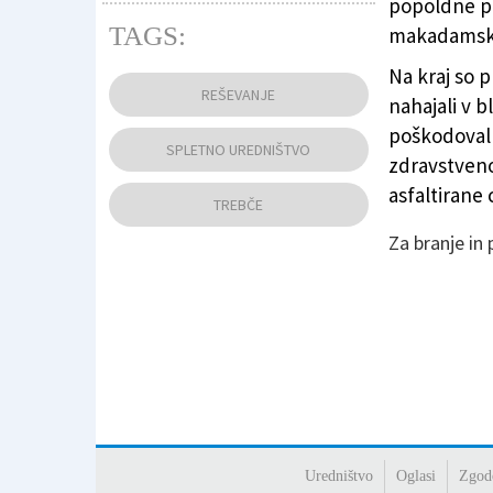
popoldne pr
TAGS:
makadamski
Pohodnik se je poškodoval med Trebčami (na s
Na kraj so p
FOTODAMJ@N
)
REŠEVANJE
nahajali v bl
poškodoval 
SPLETNO UREDNIŠTVO
zdravstveno
asfaltirane 
TREBČE
Za branje in
Uredništvo
Oglasi
Zgod