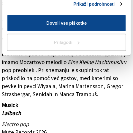
sveta, ki je hkrati zelo zapeljiv, zelo učinkovit in
Prikaži podrobnosti
pogosto popolnoma prazen. Ta kontradikcija nas
zanima.«
Dovoli vse piškotke
V desetih komadih novega Musick je tako res v
ospredju najrazličnejša glasba. Dance pop v uvodni
Prilagodi
Musick
,
electro v komadu
Love Machine
, rok in rap
elementi v pesmi
Keep it Reel
, v skladbi Singularity pa
imamo Mozartovo melodijo
Eine Kleine Nachtmusik
v
pop preobleki. Pri snemanju je skupini tokrat
priskočilo na pomoč več gostov, med katerimi so
pevke in pevci Wiyaala, Marina Martensson, Gregor
Strasbergar, Senidah in Manca Trampuš.
Musick
Laibach
Electro pop
Mute Records 2026