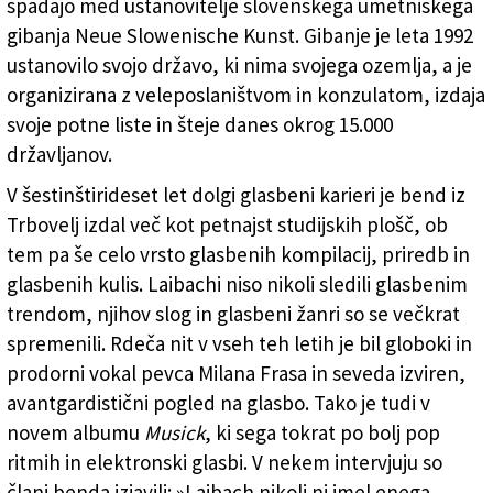
spadajo med ustanovitelje slovenskega umetniškega
gibanja Neue Slowenische Kunst. Gibanje je leta 1992
ustanovilo svojo državo, ki nima svojega ozemlja, a je
organizirana z veleposlaništvom in konzulatom, izdaja
svoje potne liste in šteje danes okrog 15.000
državljanov.
V šestinštirideset let dolgi glasbeni karieri je bend iz
Trbovelj izdal več kot petnajst studijskih plošč, ob
tem pa še celo vrsto glasbenih kompilacij, priredb in
glasbenih kulis. Laibachi niso nikoli sledili glasbenim
trendom, njihov slog in glasbeni žanri so se večkrat
spremenili. Rdeča nit v vseh teh letih je bil globoki in
prodorni vokal pevca Milana Frasa in seveda izviren,
avantgardistični pogled na glasbo. Tako je tudi v
novem albumu
Musick
, ki sega tokrat po bolj pop
ritmih in elektronski glasbi. V nekem intervjuju so
člani benda izjavili: »Laibach nikoli ni imel enega