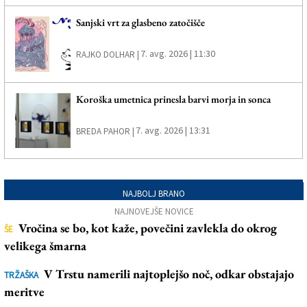
Sanjski vrt za glasbeno zatočišče
7. avg. 2026 | 11:30
RAJKO DOLHAR |
Koroška umetnica prinesla barvi morja in sonca
7. avg. 2026 | 13:31
BREDA PAHOR |
NAJBOLJ BRANO
NAJNOVEJŠE NOVICE
Vročina se bo, kot kaže, povečini zavlekla do okrog
ŠE
velikega šmarna
V Trstu namerili najtoplejšo noč, odkar obstajajo
TRŽAŠKA
meritve