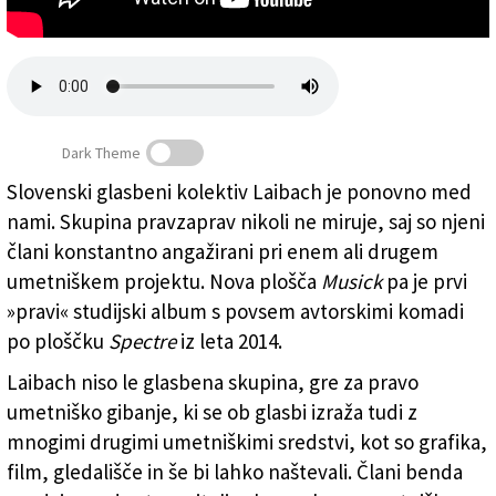
Založnik
Zadruga PD
Naročnine
Dark Theme
Slovenski glasbeni kolektiv Laibach je ponovno med
nami. Skupina pravzaprav nikoli ne miruje, saj so njeni
člani konstantno angažirani pri enem ali drugem
umetniškem projektu. Nova plošča
Musick
pa je prvi
»pravi« studijski album s povsem avtorskimi komadi
po ploščku
Spectre
iz leta 2014.
Laibach niso le glasbena skupina, gre za pravo
umetniško gibanje, ki se ob glasbi izraža tudi z
mnogimi drugimi umetniškimi sredstvi, kot so grafika,
film, gledališče in še bi lahko naštevali. Člani benda