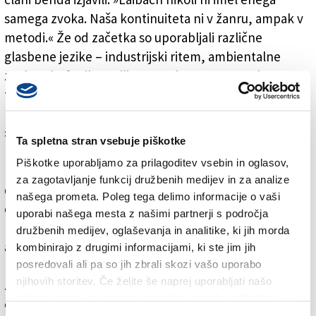
samega zvoka. Naša kontinuiteta ni v žanru, ampak v
metodi.« Že od začetka so uporabljali različne
glasbene jezike – industrijski ritem, ambientalne
zvoke, simfoniko, militantne ritme, pop, techno,
folk, soundtracke, so pojasnili Laibachi, danes pa je
pop najbrž najbolj univerzalen jezik planeta.
»Algoritem je njegova naravna infrastruktura. Če želiš
Ta spletna stran vsebuje piškotke
razumeti sodobni svet, moraš razumeti logiko popa –
Piškotke uporabljamo za prilagoditev vsebin in oglasov,
njegovo učinkovitost, emocionalno ekonomijo, način
za zagotavljanje funkcij družbenih medijev in za analize
distribucije želja, identitet in ideologije. Zato smo se
našega prometa. Poleg tega delimo informacije o vaši
odločili vstopiti neposredno v ta prostor. Ne kot
uporabi našega mesta z našimi partnerji s področja
parodija in ne kot kapitulacija, ampak kot metoda
družbenih medijev, oglaševanja in analitike, ki jih morda
analize od znotraj. Elektronski elementi, eurodance,
kombinirajo z drugimi informacijami, ki ste jim jih
k-pop, j-pop in sodobna produkcija so bili za nas
posredovali ali pa so jih zbrali skozi vašo uporabo
njihovih storitev. Če želite še naprej uporabljati našo
zanimivi prav zato, ker predstavljajo ekstremno
spletno stran, se morate strinjati z uporabo piškotkov.
optimizirano obliko sodobne glasbe. Gre za zvok