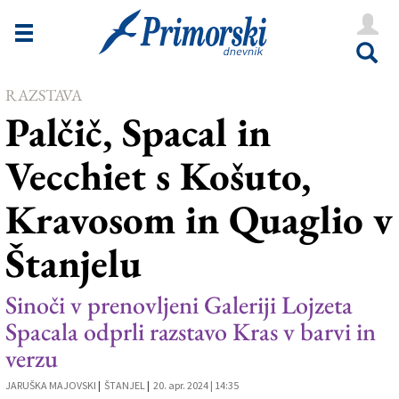
Novice
Tržaška
RAZSTAVA
Goriška
Palčič, Spacal in
Kultura
Vecchiet s Košuto,
Šport
Kravosom in Quaglio v
Še
Štanjelu
Vreme
V Kioskih
Sinoči v prenovljeni Galeriji Lojzeta
Spacala odprli razstavo Kras v barvi in
verzu
Uredništvo
JARUŠKA MAJOVSKI
|
ŠTANJEL
|
20. apr. 2024 | 14:35
Oglasi