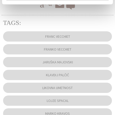
TAGS:
FRANC VECCHIET
FRANKO VECCHIET
JARUŠKA MAJOVSKI
KLAVDIJ PALČIČ
LIKOVNA UMETNOST
LOJZE SPACAL
MARKO KRAVOS