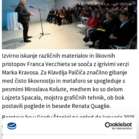
S sinočnjega odprtja razstave (FOTODAMJ@N)
Izvirno iskanje različnih materialov in likovnih
pristopov Franca Vecchieta se sooča z igrivimi verzi
Marka Kravosa. Za Klavdija Palčiča značilno gibanje
med čisto likovnostjo in metaforo se spogleduje s
pesmimi Miroslava Košute, medtem ko so delom
Lojzeta Spacala, mojstra grafičnih tehnik, ob bok
postavili poglede in besede Renata Quaglie.
Razstava bo v Gradu Štanjel na ogled do januarja 2025,
do takrat jo bo bogatilo tudi več spremljevalnih
dogodkov: prvi med temi, vodenje po razstavi, bo na