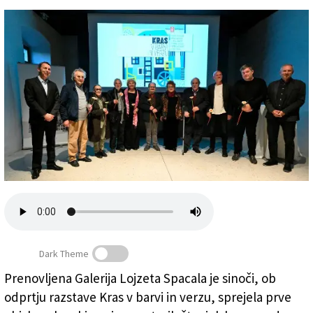
Založnik
Zadruga PD
Naročnine
Dark Theme
Prenovljena Galerija Lojzeta Spacala je sinoči, ob
odprtju razstave Kras v barvi in verzu, sprejela prve
S sinočnjega odprtja razstave (FOTODAMJ@N)