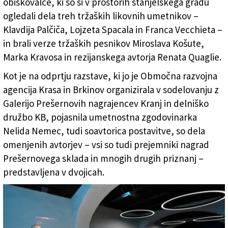
obiskovalce, ki so si v prostorih štanjelskega gradu
ogledali dela treh tržaških likovnih umetnikov –
Klavdija Palčiča, Lojzeta Spacala in Franca Vecchieta –
in brali verze tržaških pesnikov Miroslava Košute,
Marka Kravosa in rezijanskega avtorja Renata Quaglie.
Kot je na odprtju razstave, ki jo je Območna razvojna
agencija Krasa in Brkinov organizirala v sodelovanju z
Galerijo Prešernovih nagrajencev Kranj in delniško
družbo KB, pojasnila umetnostna zgodovinarka
Nelida Nemec, tudi soavtorica postavitve, so dela
omenjenih avtorjev – vsi so tudi prejemniki nagrad
Prešernovega sklada in mnogih drugih priznanj –
predstavljena v dvojicah.