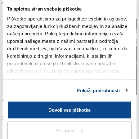
vrsti 5. maja, umetniški večer, posvečen Klavdiju
Ta spletna stran vsebuje piškotke
Palčiču in Miroslavu Košuti pa bo na vrsti 17. maja.
Piškotke uporabljamo za prilagoditev vsebin in oglasov,
za zagotavljanje funkcij družbenih medijev in za analize
našega prometa. Poleg tega delimo informacije o vaši
uporabi našega mesta z našimi partnerji s področja
družbenih medijev, oglaševanja in analitike, ki jih morda
kombinirajo z drugimi informacijami, ki ste jim jih
posredovali ali pa so jih zbrali skozi vašo uporabo
njihovih storitev. Če želite še naprej uporabljati našo
spletno stran, se morate strinjati z uporabo piškotkov.
Prikaži podrobnosti
S sinočnjega odprtja razstave (FOTODAMJ@N)
Več v jutrišnjem (nedeljskem) Primorskem dnevniku.
Dovoli vse piškotke
Za branje in pisanje komentarjev
je potrebna prijava
Prilagodi